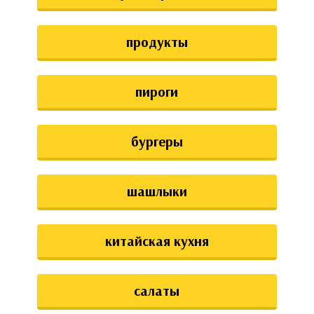
аты
продукты
ки
апури
пироги
бургеры
шашлыки
китайская кухня
салаты