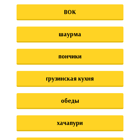
ВОК
шаурма
пончики
грузинская кухня
обеды
хачапури