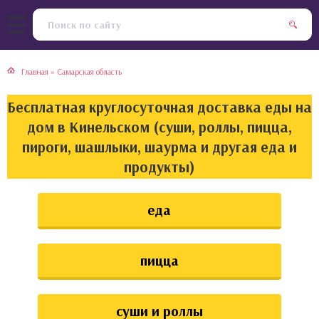
тская кухня
раки
Главная
»
Самарская область
инская кухня
ды
Бесплатная круглосуточная доставка еды на
йская кухня
ны
дом в Кинельском (суши, роллы, пицца,
пироги, шашлыки, шаурма и другая еда и
кская кухня
чики
продукты)
ская кухня
чка, булочки
еда
ерты
пицца
епродукты
та
суши и роллы