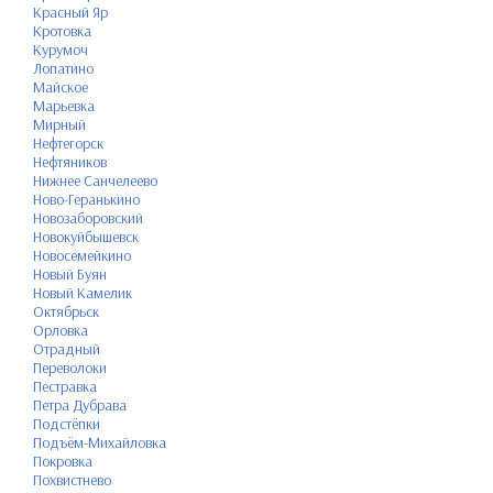
Красный Яр
Кротовка
Курумоч
Лопатино
Майское
Марьевка
Мирный
Нефтегорск
Нефтяников
Нижнее Санчелеево
Ново-Геранькино
Новозаборовский
Новокуйбышевск
Новосемейкино
Новый Буян
Новый Камелик
Октябрьск
Орловка
Отрадный
Переволоки
Пестравка
Петра Дубрава
Подстёпки
Подъём-Михайловка
Покровка
Похвистнево