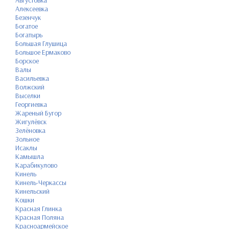
Августовка
Алексеевка
Безенчук
Богатое
Богатырь
Большая Глушица
Большое Ермаково
Борское
Валы
Васильевка
Волжский
Выселки
Георгиевка
Жареный Бугор
Жигулёвск
Зелёновка
Зольное
Исаклы
Камышла
Карабикулово
Кинель
Кинель-Черкассы
Кинельский
Кошки
Красная Глинка
Красная Поляна
Красноармейское