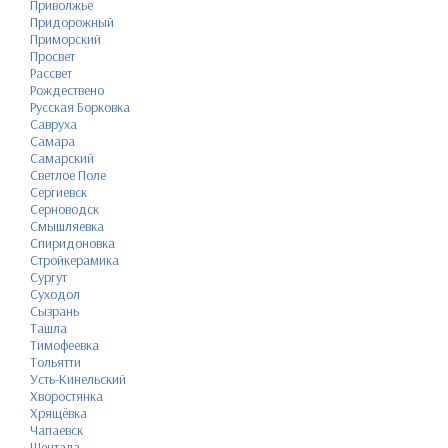
Приволжье
Придорожный
Приморский
Просвет
Рассвет
Рождествено
Русская Борковка
Савруха
Самара
Самарский
Светлое Поле
Сергиевск
Серноводск
Смышляевка
Спиридоновка
Стройкерамика
Сургут
Суходол
Сызрань
Ташла
Тимофеевка
Тольятти
Усть-Кинельский
Хворостянка
Хрящёвка
Чапаевск
Шентала