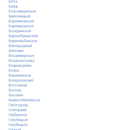
Бетта
Бжид
Благовещенская
Брюховецкая
Варениковская
Варениковское
Васюринская
Верхнебаканский
Верхнекубанское
Виноградный
Витязево
Владимирская
Водяная Балка
Возрождение
Волна
Воронежская
Воскресенский
Восточный
Восход
Выселки
Вышестеблиевская
Гай-Кодзор
Геленджик
Глебовское
Голубицкая
Голубицкое
Горный