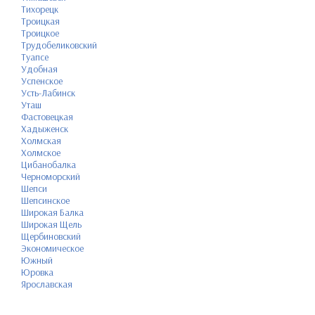
Тихорецк
Троицкая
Троицкое
Трудобеликовский
Туапсе
Удобная
Успенское
Усть-Лабинск
Уташ
Фастовецкая
Хадыженск
Холмская
Холмское
Цибанобалка
Черноморский
Шепси
Шепсинское
Широкая Балка
Широкая Щель
Щербиновский
Экономическое
Южный
Юровка
Ярославская