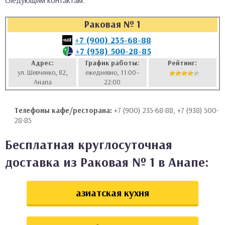
следующим контактам:
аты
Раковая № 1
ки
+7 (900) 235-68-88
+7 (938) 500-28-85
апури
Адрес:
График работы:
Рейтинг:
ул. Шевченко, 82,
ежедневно, 11:00–
Анапа
22:00
Телефоны кафе/ресторана:
+7 (900) 235-68-88, +7 (938) 500-
28-85
Бесплатная круглосуточная
доставка из Раковая № 1 в Анапе:
азиатская кухня