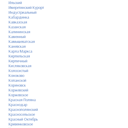
Ильский
Имеретинский Курорт
Индустриальный
Кабардинка
Кавказская
Казанская
Калининская
Каменный
Камышеватская
Каневская
Карла Маркса
Кирпильская
Кирпичный
Кисляковская
Колосистый
Коноково
Копанской
Кореновск
Коржевский
Коржевское
Красная Поляна
Краснодар
Краснополянский
Красносельское
Красный Октябрь
Кривенковское