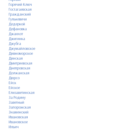
Горячий Ключ
Гостагаевская
Гражданский
Гулькевичи
Дедеркой
Дефановка
Джанхот
Джигинка
Джубга
Джумайловское
Дивноморское
Динская
Дмитриевская
Днепровская
Должанская
Дюрсо
Ейск
Ейское
Елизаветинская
За Родину
Заветный
Запорожская
Знаменский
Ивановская
Ивановское
Ильич