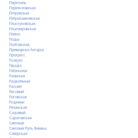
Пересыпь
Переясловская
Петровская
Петропавловская
Пластуновская
Платнировская
Пляхо
Поды
Полтавская
Приморско-Ахтарск
Прогресс
Псекупс
Пшада
Пятихатки
Раевская
Раздольная
Рассвет
Рисовый
Роговская
Родники
Рязанская
Садовый
Саратовская
Светлый
Светлый Путь Ленина
Северская