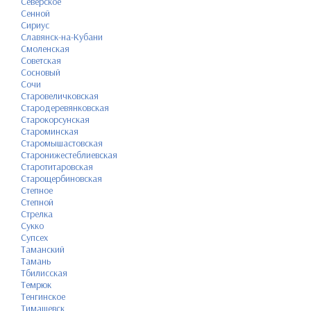
Северское
Сенной
Сириус
Славянск-на-Кубани
Смоленская
Советская
Сосновый
Сочи
Старовеличковская
Стародеревянковская
Старокорсунская
Староминская
Старомышастовская
Старонижестеблиевская
Старотитаровская
Старощербиновская
Степное
Степной
Стрелка
Сукко
Супсех
Таманский
Тамань
Тбилисская
Темрюк
Тенгинское
Тимашевск