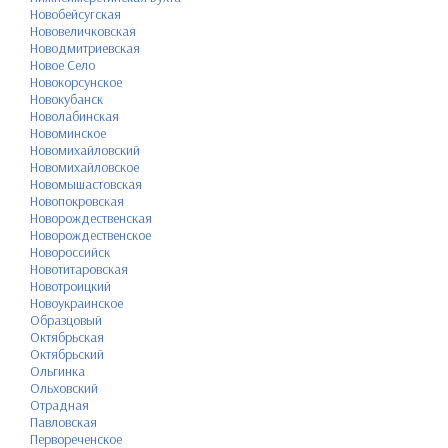
Новобейсугская
Нововеличковская
Новодмитриевская
Новое Село
Новокорсунское
Новокубанск
Новолабинская
Новоминское
Новомихайловский
Новомихайловское
Новомышастовская
Новопокровская
Новорождественская
Новорождественское
Новороссийск
Новотитаровская
Новотроицкий
Новоукраинское
Образцовый
Октябрьская
Октябрьский
Ольгинка
Ольховский
Отрадная
Павловская
Первореченское