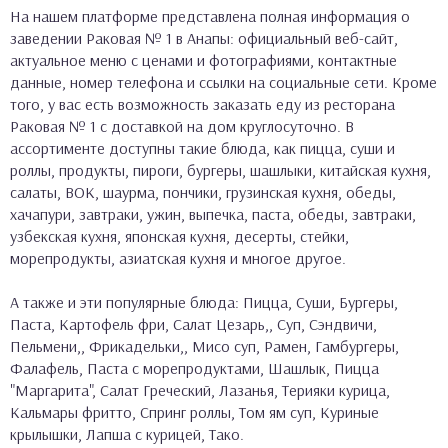
На нашем платформе представлена полная информация о
заведении Раковая № 1 в Анапы: официальный веб-сайт,
актуальное меню с ценами и фотографиями, контактные
данные, номер телефона и ссылки на социальные сети. Кроме
того, у вас есть возможность заказать еду из ресторана
Раковая № 1 с доставкой на дом круглосуточно. В
ассортименте доступны такие блюда, как пицца, суши и
роллы, продукты, пироги, бургеры, шашлыки, китайская кухня,
салаты, ВОК, шаурма, пончики, грузинская кухня, обеды,
хачапури, завтраки, ужин, выпечка, паста, обеды, завтраки,
узбекская кухня, японская кухня, десерты, стейки,
морепродукты, азиатская кухня и многое другое.
А также и эти популярные блюда: Пицца, Суши, Бургеры,
Паста, Картофель фри, Салат Цезарь,, Суп, Сэндвичи,
Пельмени,, Фрикадельки,, Мисо суп, Рамен, Гамбургеры,
Фалафель, Паста с морепродуктами, Шашлык, Пицца
"Маргарита", Салат Греческий, Лазанья, Терияки курица,
Кальмары фритто, Спринг роллы, Том ям суп, Куриные
крылышки, Лапша с курицей, Тако.