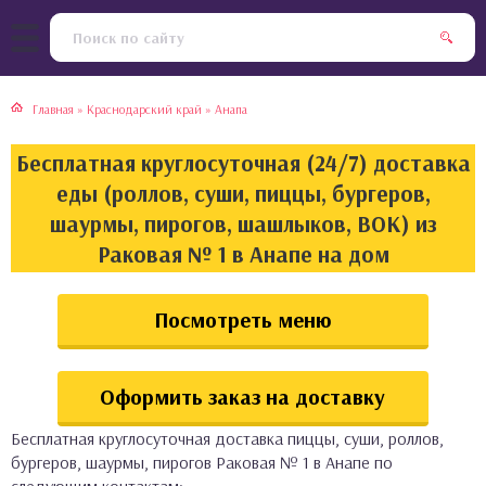
тская кухня
раки
Главная
»
Краснодарский край
»
Анапа
инская кухня
ды
Бесплатная круглосуточная (24/7) доставка
йская кухня
ны
еды (роллов, суши, пиццы, бургеров,
шаурмы, пирогов, шашлыков, ВОК) из
кская кухня
чики
Раковая № 1 в Анапе на дом
ская кухня
чка, булочки
Посмотреть меню
ерты
Оформить заказ на доставку
епродукты
Бесплатная круглосуточная доставка пиццы, суши, роллов,
та
бургеров, шаурмы, пирогов Раковая № 1 в Анапе по