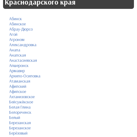
Краснодарского края
Абинск
Абинское
Абрау-Дюрсо
Агой
Агроном
Александровка
Анапа
Анапская
Анастасиевская
Апшеронск
Армавир
Архипо-Осиповка
Атаманская
Афипский
Афипское
Ахтанизовское
Бейсужёкское
Белая Глина
Белореченск
Белый
Березанская
Березанское
Берёзовый