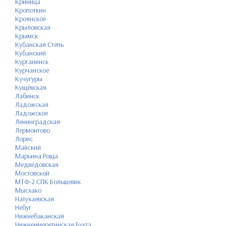
Криница
Кропоткин
Кроянское
Крыловская
Крымск
Кубанская Степь
Кубанский
Курганинск
Курчанское
Кучугуры
Кущёвская
Лабинск
Ладожская
Ладожское
Ленинградская
Лермонтово
Лорис
Майский
Марьина Роща
Медвёдовская
Мостовской
МТФ-2 СПК Большевик
Мысхако
Натухаевская
Небуг
Нижнебаканская
Нижнеимеретинская Бухта