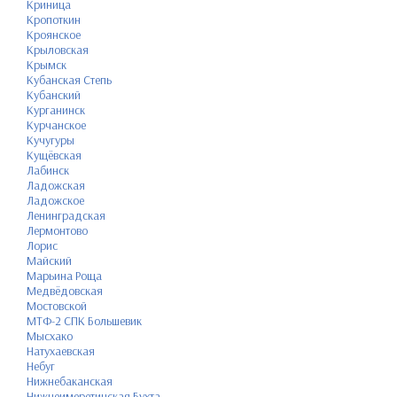
Криница
Кропоткин
Кроянское
Крыловская
Крымск
Кубанская Степь
Кубанский
Курганинск
Курчанское
Кучугуры
Кущёвская
Лабинск
Ладожская
Ладожское
Ленинградская
Лермонтово
Лорис
Майский
Марьина Роща
Медвёдовская
Мостовской
МТФ-2 СПК Большевик
Мысхако
Натухаевская
Небуг
Нижнебаканская
Нижнеимеретинская Бухта