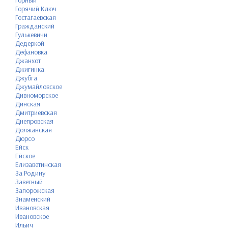
Горячий Ключ
Гостагаевская
Гражданский
Гулькевичи
Дедеркой
Дефановка
Джанхот
Джигинка
Джубга
Джумайловское
Дивноморское
Динская
Дмитриевская
Днепровская
Должанская
Дюрсо
Ейск
Ейское
Елизаветинская
За Родину
Заветный
Запорожская
Знаменский
Ивановская
Ивановское
Ильич