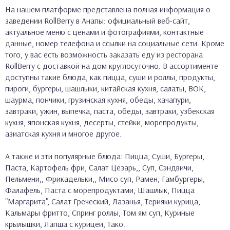
На нашем платформе представлена полная информация о
заведении RollBerry в Анапы: официальный веб-сайт,
актуальное меню с ценами и фотографиями, контактные
данные, номер телефона и ссылки на социальные сети. Кроме
того, у вас есть возможность заказать еду из ресторана
RollBerry с доставкой на дом круглосуточно. В ассортименте
доступны такие блюда, как пицца, суши и роллы, продукты,
пироги, бургеры, шашлыки, китайская кухня, салаты, ВОК,
шаурма, пончики, грузинская кухня, обеды, хачапури,
завтраки, ужин, выпечка, паста, обеды, завтраки, узбекская
кухня, японская кухня, десерты, стейки, морепродукты,
азиатская кухня и многое другое.
А также и эти популярные блюда: Пицца, Суши, Бургеры,
Паста, Картофель фри, Салат Цезарь,, Суп, Сэндвичи,
Пельмени,, Фрикадельки,, Мисо суп, Рамен, Гамбургеры,
Фалафель, Паста с морепродуктами, Шашлык, Пицца
"Маргарита", Салат Греческий, Лазанья, Терияки курица,
Кальмары фритто, Спринг роллы, Том ям суп, Куриные
крылышки, Лапша с курицей, Тако.