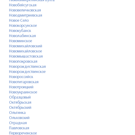
Новобейсугская
Нововеличковская
Новодмитриевская
Новое Село
Новокорсунское
Новокубанск
Новолабинская
Новоминское
Новомихайловский
Новомихайловское
Новомышастовская
Новопокровская
Новорождественская
Новорождественское
Новороссийск
Новотитаровская
Новотроицкий
Новоукраинское
Образцовый
Октябрьская
Октябрьский
Ольгинка
Ольховский
Отрадная
Павловская
Первореченское