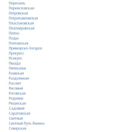
Пересыпь
Переясловская
Петровская
Петропавловская
Пластуновская
Платнировская
Пляхо
Поды
Полтавская
Приморско-Ахтарск
Прогресс
Псекупс
Пшада
Пятихатки
Раевская
Раздольная
Рассвет
Рисовый
Роговская
Родники
Рязанская
Садовый
Саратовская
Светлый
Светлый Путь Ленина
Северская