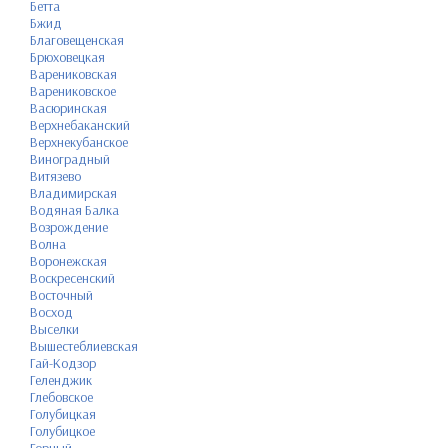
Бетта
Бжид
Благовещенская
Брюховецкая
Варениковская
Варениковское
Васюринская
Верхнебаканский
Верхнекубанское
Виноградный
Витязево
Владимирская
Водяная Балка
Возрождение
Волна
Воронежская
Воскресенский
Восточный
Восход
Выселки
Вышестеблиевская
Гай-Кодзор
Геленджик
Глебовское
Голубицкая
Голубицкое
Горный