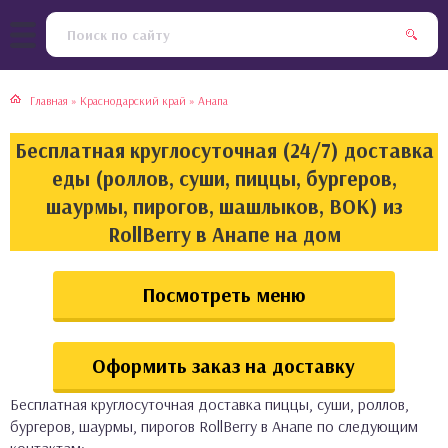
тская кухня
раки
Главная
»
Краснодарский край
»
Анапа
инская кухня
ды
Бесплатная круглосуточная (24/7) доставка
йская кухня
ны
еды (роллов, суши, пиццы, бургеров,
шаурмы, пирогов, шашлыков, ВОК) из
кская кухня
чики
RollBerry в Анапе на дом
ская кухня
чка, булочки
Посмотреть меню
ерты
Оформить заказ на доставку
епродукты
Бесплатная круглосуточная доставка пиццы, суши, роллов,
та
бургеров, шаурмы, пирогов RollBerry в Анапе по следующим