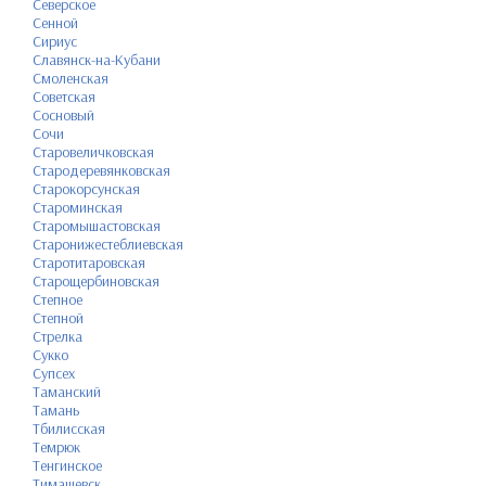
Северское
Сенной
Сириус
Славянск-на-Кубани
Смоленская
Советская
Сосновый
Сочи
Старовеличковская
Стародеревянковская
Старокорсунская
Староминская
Старомышастовская
Старонижестеблиевская
Старотитаровская
Старощербиновская
Степное
Степной
Стрелка
Сукко
Супсех
Таманский
Тамань
Тбилисская
Темрюк
Тенгинское
Тимашевск