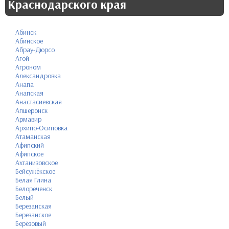
Краснодарского края
Абинск
Абинское
Абрау-Дюрсо
Агой
Агроном
Александровка
Анапа
Анапская
Анастасиевская
Апшеронск
Армавир
Архипо-Осиповка
Атаманская
Афипский
Афипское
Ахтанизовское
Бейсужёкское
Белая Глина
Белореченск
Белый
Березанская
Березанское
Берёзовый