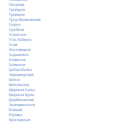
Тихорецк
Троицкая
Троицкое
Трудобеликовский
Туапсе
Удобная
Успенское
Усть-Лабинск
Уташ
Фастовецкая
Хадыженск
Холмская
Холмское
Цибанобалка
Черноморский
Шепси
Шепсинское
Широкая Балка
Широкая Щель
Щербиновский
Экономическое
Южный
Юровка
Ярославская