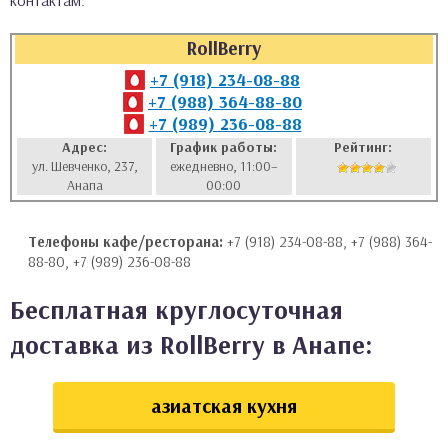
контактам:
аты
RollBerry
ки
+7 (918) 234-08-88
+7 (988) 364-88-80
+7 (989) 236-08-88
апури
Адрес:
График работы:
Рейтинг:
ул. Шевченко, 237,
ежедневно, 11:00–
Анапа
00:00
Телефоны кафе/ресторана:
+7 (918) 234-08-88, +7 (988) 364-
88-80, +7 (989) 236-08-88
Бесплатная круглосуточная
доставка из RollBerry в Анапе:
азиатская кухня