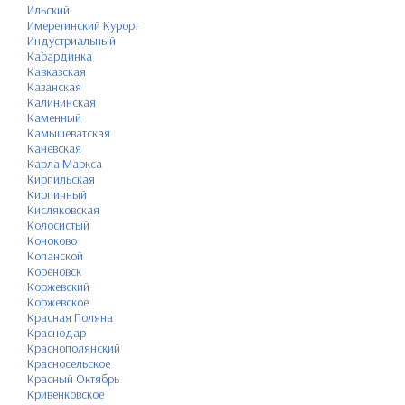
Ильский
Имеретинский Курорт
Индустриальный
Кабардинка
Кавказская
Казанская
Калининская
Каменный
Камышеватская
Каневская
Карла Маркса
Кирпильская
Кирпичный
Кисляковская
Колосистый
Коноково
Копанской
Кореновск
Коржевский
Коржевское
Красная Поляна
Краснодар
Краснополянский
Красносельское
Красный Октябрь
Кривенковское