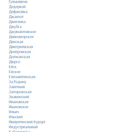
Гулькевичи
Дедеркой
Дефановка
Джанхот
Джигинка
Джубга
Джумайловское
Дивноморское
Динская
Дмитриевская
Днепровская
Должанская
Дюрсо
Ейск
Ейское
Елизаветинская
За Родину
Заветный
Запорожская
Знаменский
Ивановская
Ивановское
Ильич
Ильский
Имеретинский Курорт
Индустриальный
Кабардинка