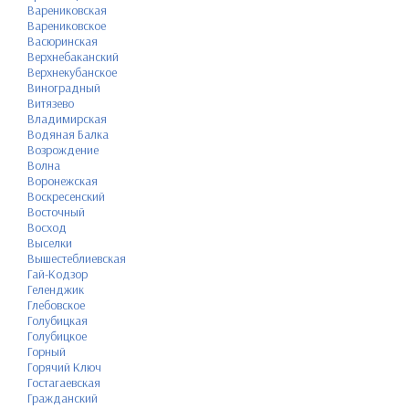
Варениковская
Варениковское
Васюринская
Верхнебаканский
Верхнекубанское
Виноградный
Витязево
Владимирская
Водяная Балка
Возрождение
Волна
Воронежская
Воскресенский
Восточный
Восход
Выселки
Вышестеблиевская
Гай-Кодзор
Геленджик
Глебовское
Голубицкая
Голубицкое
Горный
Горячий Ключ
Гостагаевская
Гражданский