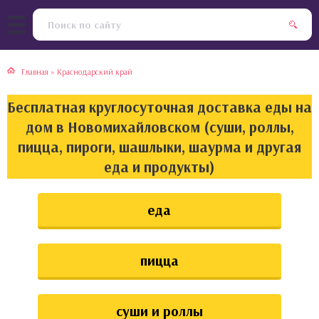
тская кухня
раки
Главная
»
Краснодарский край
инская кухня
ды
Бесплатная круглосуточная доставка еды на
йская кухня
ны
дом в Новомихайловском (суши, роллы,
пицца, пироги, шашлыки, шаурма и другая
кская кухня
чики
еда и продукты)
ская кухня
чка, булочки
еда
ерты
пицца
епродукты
та
суши и роллы