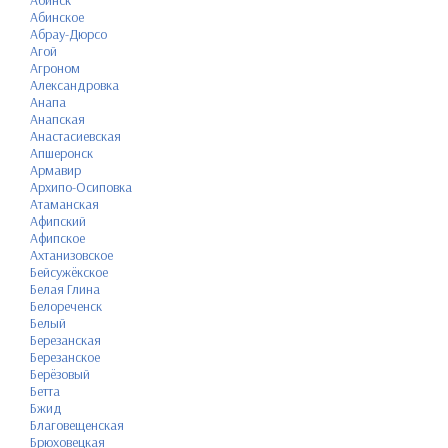
Абинск
Абинское
Абрау-Дюрсо
Агой
Агроном
Александровка
Анапа
Анапская
Анастасиевская
Апшеронск
Армавир
Архипо-Осиповка
Атаманская
Афипский
Афипское
Ахтанизовское
Бейсужёкское
Белая Глина
Белореченск
Белый
Березанская
Березанское
Берёзовый
Бетта
Бжид
Благовещенская
Брюховецкая