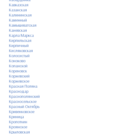
Кавказская
Казанская
Калининская
Каменный
Камышеватская
Каневская
Карла Маркса
Кирпильская
Кирпичный
Кисляковская
Колосистый
Коноково
Копанской
Кореновск
Коржевский
Коржевское
Красная Поляна
Краснодар
Краснополянский
Красносельское
Красный Октябрь
Кривенковское
Криница
Кропоткин
Кроянское
Крыловская