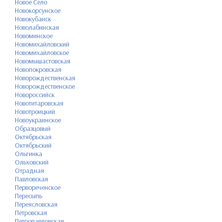
Новое Село
Новокорсунское
Новокубанск
Новолабинская
Новоминское
Новомихайловский
Новомихайловское
Новомышастовская
Новопокровская
Новорождественская
Новорождественское
Новороссийск
Новотитаровская
Новотроицкий
Новоукраинское
Образцовый
Октябрьская
Октябрьский
Ольгинка
Ольховский
Отрадная
Павловская
Первореченское
Пересыпь
Переясловская
Петровская
Петропавловская