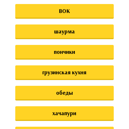
ВОК
шаурма
пончики
грузинская кухня
обеды
хачапури