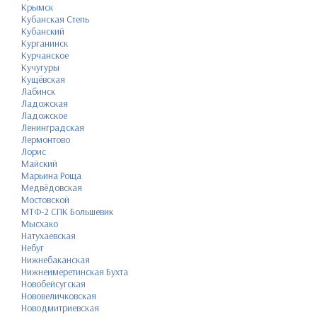
Крымск
Кубанская Степь
Кубанский
Курганинск
Курчанское
Кучугуры
Кущёвская
Лабинск
Ладожская
Ладожское
Ленинградская
Лермонтово
Лорис
Майский
Марьина Роща
Медвёдовская
Мостовской
МТФ-2 СПК Большевик
Мысхако
Натухаевская
Небуг
Нижнебаканская
Нижнеимеретинская Бухта
Новобейсугская
Нововеличковская
Новодмитриевская