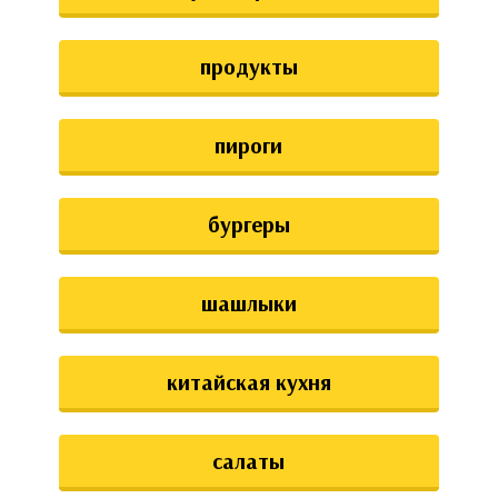
аты
продукты
ки
апури
пироги
бургеры
шашлыки
китайская кухня
салаты