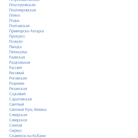
Пластуновская
Платнировская
Пляхо
Поды
Полтавская
Приморско-Ахтарск
Прогресс
Псекупс
Пшада
Пятихатки
Раевская
Раздольная
Рассвет
Рисовый
Роговская
Родники
Рязанская
Садовый
Саратовская
Светлый
Светлый Путь Ленина
Северская
Северское
Сенной
Сириус
Славянск-на-Кубани