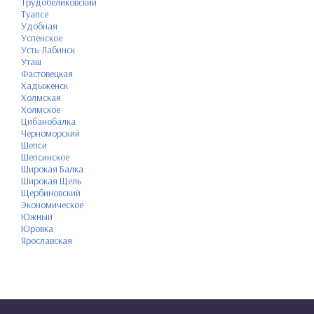
Трудобеликовский
Туапсе
Удобная
Успенское
Усть-Лабинск
Уташ
Фастовецкая
Хадыженск
Холмская
Холмское
Цибанобалка
Черноморский
Шепси
Шепсинское
Широкая Балка
Широкая Щель
Щербиновский
Экономическое
Южный
Юровка
Ярославская