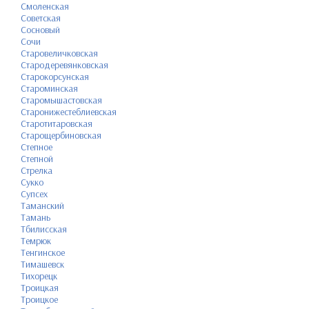
Смоленская
Советская
Сосновый
Сочи
Старовеличковская
Стародеревянковская
Старокорсунская
Староминская
Старомышастовская
Старонижестеблиевская
Старотитаровская
Старощербиновская
Степное
Степной
Стрелка
Сукко
Супсех
Таманский
Тамань
Тбилисская
Темрюк
Тенгинское
Тимашевск
Тихорецк
Троицкая
Троицкое