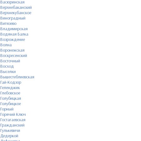
Васюринская
Верхнебаканский
Верхнекубанское
Виноградный
Витязево
Владимирская
Водяная Балка
Возрождение
Волна
Воронежская
Воскресенский
Восточный
Восход
Выселки
Вышестеблиевская
Гай-Кодзор
Геленджик
Глебовское
Голубицкая
Голубицкое
Горный
Горячий Ключ
Гостагаевская
Гражданский
Гулькевичи
Дедеркой