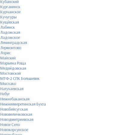
Кубанский
Курганинск
Курчанское
Кучугуры
Кущёвская
Лабинск
Ладожская
Ладожское
Ленинградская
Лермонтово
Лорис
Майский
Марьина Роща
Медвёдовская
Мостовской
МТФ-2 СПК Большевик
Мысхако
Натухаевская
Небуг
Нижнебаканская
Нижнеимеретинская Бухта
Новобейсугская
Нововеличковская
Новодмитриевская
Новое Село
Новокорсунское
Новокубанск