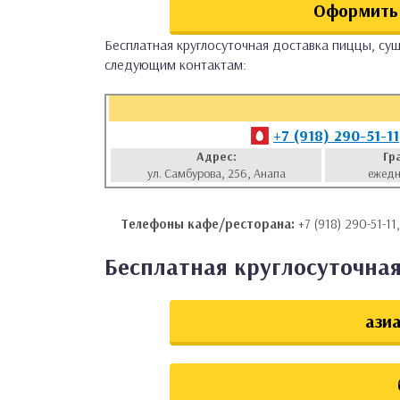
Оформить 
аты
Бесплатная круглосуточная доставка пиццы, суш
следующим контактам:
ки
апури
+7 (918) 290-51-11
Адрес:
Гр
ул. Самбурова, 256, Анапа
ежедн
Телефоны кафе/ресторана:
+7 (918) 290-51-11
Бесплатная круглосуточная
азиа