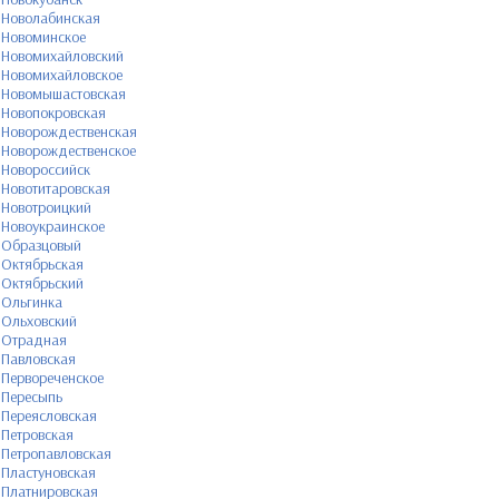
Новолабинская
Новоминское
Новомихайловский
Новомихайловское
Новомышастовская
Новопокровская
Новорождественская
Новорождественское
Новороссийск
Новотитаровская
Новотроицкий
Новоукраинское
Образцовый
Октябрьская
Октябрьский
Ольгинка
Ольховский
Отрадная
Павловская
Первореченское
Пересыпь
Переясловская
Петровская
Петропавловская
Пластуновская
Платнировская