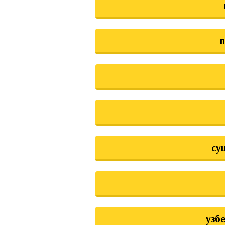
су
узб