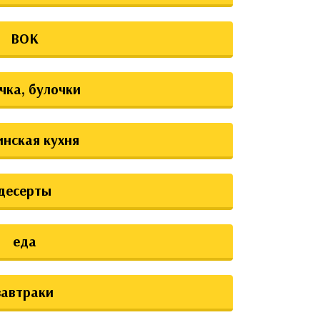
ВОК
чка, булочки
инская кухня
десерты
еда
завтраки