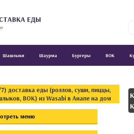
СТАВКА ЕДЫ
ии
Шашлыки
Шаурма
Бургеры
ВОК
К
7) доставка еды (роллов, суши, пиццы,
К
шлыков, ВОК) из Wasabi в Анапе на дом
К
отреть меню