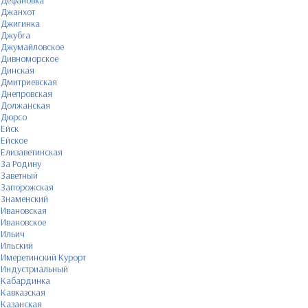
Дефановка
Джанхот
Джигинка
Джубга
Джумайловское
Дивноморское
Динская
Дмитриевская
Днепровская
Должанская
Дюрсо
Ейск
Ейское
Елизаветинская
За Родину
Заветный
Запорожская
Знаменский
Ивановская
Ивановское
Ильич
Ильский
Имеретинский Курорт
Индустриальный
Кабардинка
Кавказская
Казанская