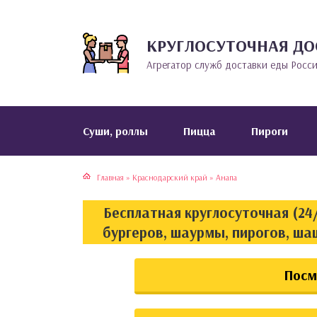
КРУГЛОСУТОЧНАЯ ДО
тская кухня
раки
Агрегатор служб доставки еды Росс
инская кухня
ды
йская кухня
ны
Cуши, роллы
Пицца
Пироги
кская кухня
чики
Главная
»
Краснодарский край
»
Анапа
ская кухня
чка, булочки
Бесплатная круглосуточная (24/
ерты
бургеров, шаурмы, пирогов, ша
епродукты
Посм
та