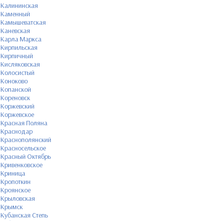
Калининская
Каменный
Камышеватская
Каневская
Карла Маркса
Кирпильская
Кирпичный
Кисляковская
Колосистый
Коноково
Копанской
Кореновск
Коржевский
Коржевское
Красная Поляна
Краснодар
Краснополянский
Красносельское
Красный Октябрь
Кривенковское
Криница
Кропоткин
Кроянское
Крыловская
Крымск
Кубанская Степь