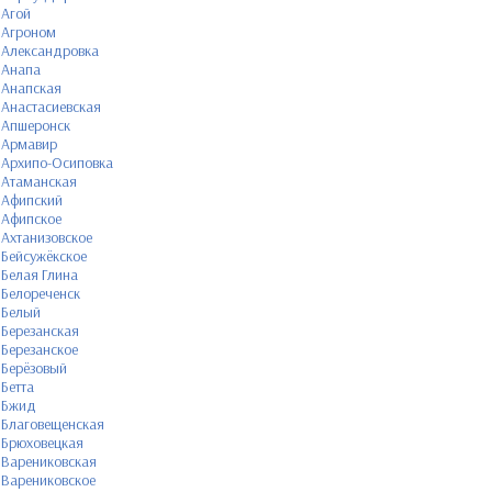
Агой
Агроном
Александровка
Анапа
Анапская
Анастасиевская
Апшеронск
Армавир
Архипо-Осиповка
Атаманская
Афипский
Афипское
Ахтанизовское
Бейсужёкское
Белая Глина
Белореченск
Белый
Березанская
Березанское
Берёзовый
Бетта
Бжид
Благовещенская
Брюховецкая
Варениковская
Варениковское