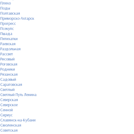
Пляхо
Поды
Полтавская
Приморско-Ахтарск
Прогресс
Псекупс
Пшада
Пятихатки
Раевская
Раздольная
Рассвет
Рисовый
Роговская
Родники
Рязанская
Садовый
Саратовская
Светлый
Светлый Путь Ленина
Северская
Северское
Сенной
Сириус
Славянск-на-Кубани
Смоленская
Советская