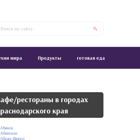
ухни мира
Продукты
готовая еда
афе/рестораны в городах
раснодарского края
Абинск
Абинское
Абрау-Дюрсо