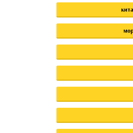
кита
мо