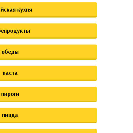
йская кухня
репродукты
обеды
паста
пироги
пицца