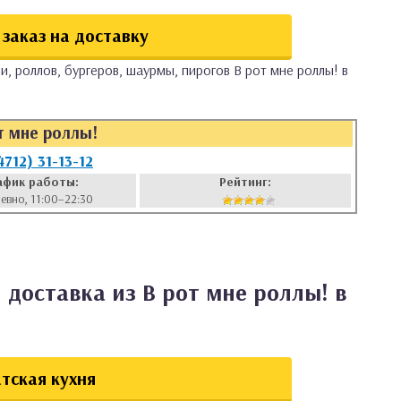
заказ на доставку
и, роллов, бургеров, шаурмы, пирогов В рот мне роллы! в
т мне роллы!
4712) 31-13-12
афик работы:
Рейтинг:
евно, 11:00–22:30
 доставка из В рот мне роллы! в
тская кухня