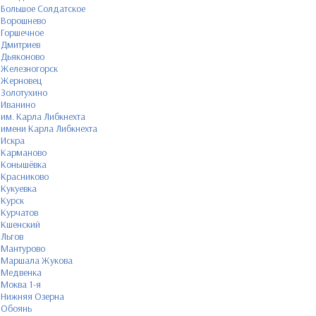
Большое Солдатское
Ворошнево
Горшечное
Дмитриев
Дьяконово
Железногорск
Жерновец
Золотухино
Иванино
им. Карла Либкнехта
имени Карла Либкнехта
Искра
Карманово
Конышёвка
Красниково
Кукуевка
Курск
Курчатов
Кшенский
Льгов
Мантурово
Маршала Жукова
Медвенка
Моква 1-я
Нижняя Озерна
Обоянь