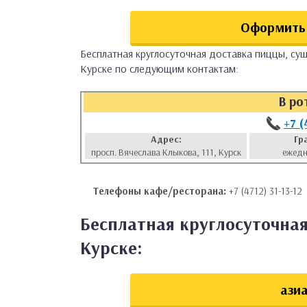
аты
Оформить 
ки
Бесплатная круглосуточная доставка пиццы, суш
Курске по следующим контактам:
апури
В ро
+7 (
Адрес:
Гр
просп. Вячеслава Клыкова, 111, Курск
ежедн
Телефоны кафе/ресторана:
+7 (4712) 31-13-12
Бесплатная круглосуточная
Курске:
азиа