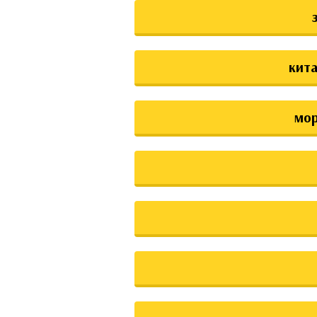
кита
мо