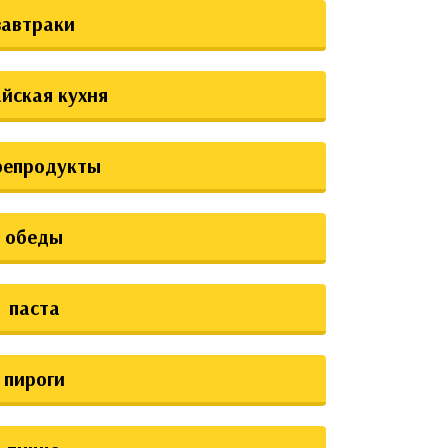
завтраки
йская кухня
репродукты
обеды
паста
пироги