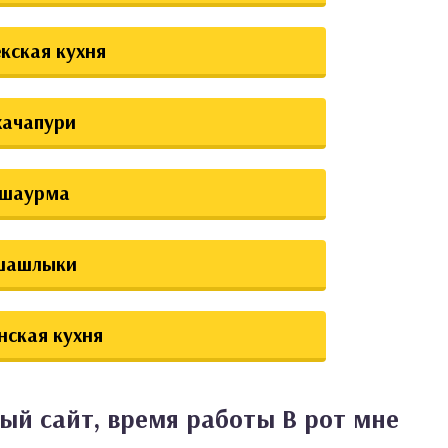
екская кухня
хачапури
шаурма
шашлыки
нская кухня
ый сайт, время работы В рот мне