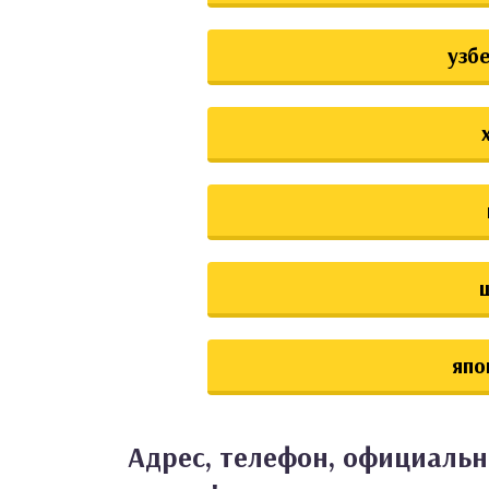
узб
япо
Адрес, телефон, официальн