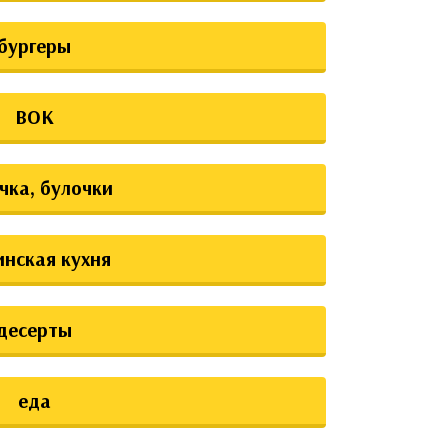
бургеры
ВОК
чка, булочки
инская кухня
десерты
еда