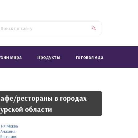
ухни мира
Продукты
готовая еда
афе/рестораны в городах
урской области
1-я Моква
Анахина
Беседино