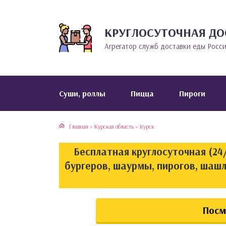
КРУГЛОСУТОЧНАЯ ДО
тская кухня
раки
Агрегатор служб доставки еды Росс
инская кухня
ды
йская кухня
ны
Cуши, роллы
Пицца
Пироги
кская кухня
чики
Главная
»
Курская область
»
Курск
ская кухня
чка, булочки
Бесплатная круглосуточная (24/
ерты
бургеров, шаурмы, пирогов, шашл
епродукты
Посм
та