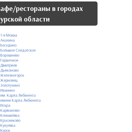
афе/рестораны в городах
урской области
1-я Моква
Анахина
Беседино
Большое Солдатское
Ворошнево
Горшечное
Дмитриев
Дьяконово
Железногорск
Жерновец
Золотухино
Иванино
им. Карла Либкнехта
имени Карла Либкнехта
Искра
Карманово
Конышёвка
Красниково
Кукуевка
Курск