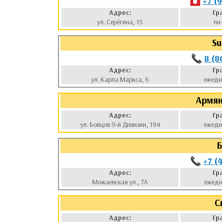
+7 (
Адрес:
Гр
ул. Серёгина, 15
пн
Su
8 (8
Адрес:
Гр
ул. Карла Маркса, 6
ежедн
Армя
Адрес:
Гр
ул. Бойцов 9-й Дивизии, 194
ежедн
Б
+7 (
Адрес:
Гр
Можаевская ул., 7А
ежедн
С
Адрес:
Гр