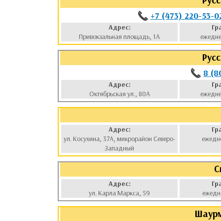
Рус
+7 (473) 220-53-0
Адрес:
Гр
Привокзальная площадь, 1А
ежедне
Рус
8 (8
Адрес:
Гр
Октябрьская ул., 80А
ежедне
Адрес:
Гр
ул. Косухина, 37А, микрорайон Северо-
ежедн
Западный
С
Адрес:
Гр
ул. Карла Маркса, 59
ежедн
Шаурм