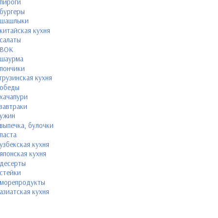
пироги
бургеры
шашлыки
китайская кухня
салаты
ВОК
шаурма
пончики
грузинская кухня
обеды
хачапури
завтраки
ужин
выпечка, булочки
паста
узбекская кухня
японская кухня
десерты
стейки
морепродукты
азиатская кухня