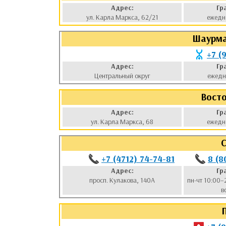
Адрес:
Гр
ул. Карла Маркса, 62/21
ежедн
Шаурма
+7 (
Адрес:
Гр
Центральный округ
ежедн
Вост
Адрес:
Гр
ул. Карла Маркса, 68
ежедн
С
+7 (4712) 74-74-81
8 (8
Адрес:
Гр
просп. Кулакова, 140А
пн-чт 10:00–
в