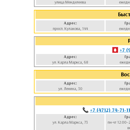
улица Менделеева
ежедн
Быст
Адрес:
Гр
просп. Кулакова, 144
ежедн
+7 (
Адрес:
Гр
ул. Карла Маркса, 68
ежедн
Вос
Адрес:
Гр
ул. Ленина, 30
ежедн
+7 (4712) 74-71-1
Адрес:
Гр
ул. Карла Маркса, 73
пн-чт 12:00–
в