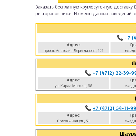
Заказать бесплатную круглосуточную доставку Б
аты
ресторанов ниже. Из меню данных заведений вы
ки
+7 (
апури
Адрес:
Гр
просп. Анатолия Дериглазова, 121
ежедн
Ж
+7 (4712) 22-39-9
Адрес:
Гр
ул. Карла Маркса, 68
ежедн
+7 (4712) 54-11-9
Адрес:
Гр
Соловьиная ул., 51
ежедн
Шаурм