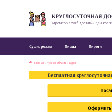
КРУГЛОСУТОЧНАЯ ДО
тская кухня
раки
Агрегатор служб доставки еды Росс
инская кухня
ды
йская кухня
ны
Cуши, роллы
Пицца
Пироги
кская кухня
чики
Главная
»
Курская область
»
Курск
ская кухня
чка, булочки
Бесплатная круглосуточная
ерты
Посм
епродукты
та
Оформить 