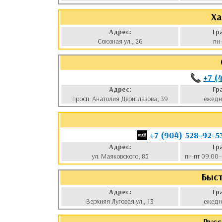
Ха
Адрес:
Гр
Союзная ул., 26
пн
+7 (
Адрес:
Гр
просп. Анатолия Дериглазова, 39
ежедн
+7 (904) 528-92-5
Адрес:
Гр
ул. Маяковского, 85
пн-пт 09:00–
Быст
Адрес:
Гр
Верхняя Луговая ул., 13
ежедн