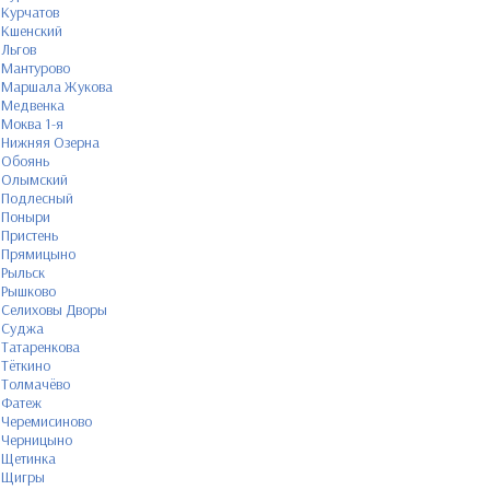
Курчатов
Кшенский
Льгов
Мантурово
Маршала Жукова
Медвенка
Моква 1-я
Нижняя Озерна
Обоянь
Олымский
Подлесный
Поныри
Пристень
Прямицыно
Рыльск
Рышково
Селиховы Дворы
Суджа
Татаренкова
Тёткино
Толмачёво
Фатеж
Черемисиново
Черницыно
Щетинка
Щигры