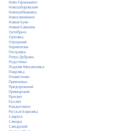
Ново-Геранькино
Новозаборовский
Новокуйбышевск
Новосемейкино
Новый Буян
Новый Камелик
Октябрьск
Орловка
Отрадный
Переволоки
Пестравка
Петра Дубрава
Подстёпки
Подъём-Михайловка
Покровка
Похвистнево
Приволжье
Придорожный
Приморский
Просвет
Рассвет
Рождествено
Русская Борковка
Савруха
Самара
Самарский