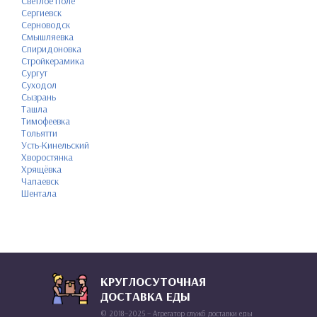
Светлое Поле
Сергиевск
Серноводск
Смышляевка
Спиридоновка
Стройкерамика
Сургут
Суходол
Сызрань
Ташла
Тимофеевка
Тольятти
Усть-Кинельский
Хворостянка
Хрящёвка
Чапаевск
Шентала
КРУГЛОСУТОЧНАЯ
ДОСТАВКА ЕДЫ
© 2018–2025 – Агрегатор служб доставки еды