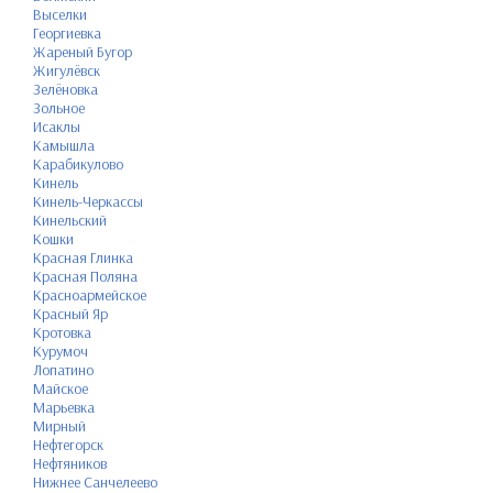
Выселки
Георгиевка
Жареный Бугор
Жигулёвск
Зелёновка
Зольное
Исаклы
Камышла
Карабикулово
Кинель
Кинель-Черкассы
Кинельский
Кошки
Красная Глинка
Красная Поляна
Красноармейское
Красный Яр
Кротовка
Курумоч
Лопатино
Майское
Марьевка
Мирный
Нефтегорск
Нефтяников
Нижнее Санчелеево