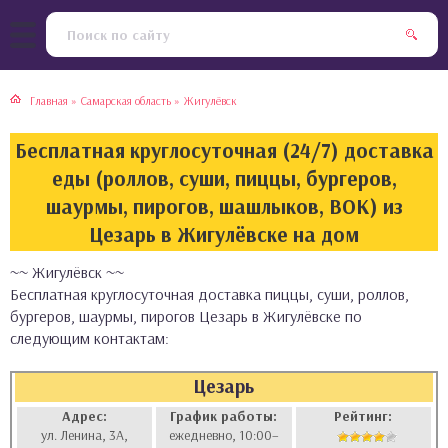
тская кухня
раки
Главная
»
Самарская область
»
Жигулёвск
инская кухня
ды
Бесплатная круглосуточная (24/7) доставка
йская кухня
ны
еды (роллов, суши, пиццы, бургеров,
шаурмы, пирогов, шашлыков, ВОК) из
кская кухня
чики
Цезарь в Жигулёвске на дом
~~ Жигулёвск ~~
ская кухня
чка, булочки
Бесплатная круглосуточная доставка пиццы, суши, роллов,
бургеров, шаурмы, пирогов Цезарь в Жигулёвске по
ерты
следующим контактам:
епродукты
Цезарь
Адрес:
График работы:
Рейтинг:
та
ул. Ленина, 3А,
ежедневно, 10:00–