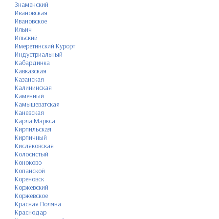
Знаменский
Ивановская
Ивановское
Ильич
Ильский
Имеретинский Курорт
Индустриальный
Кабардинка
Кавказская
Казанская
Калининская
Каменный
Камышеватская
Каневская
Карла Маркса
Кирпильская
Кирпичный
Кисляковская
Колосистый
Коноково
Копанской
Кореновск
Коржевский
Коржевское
Красная Поляна
Краснодар