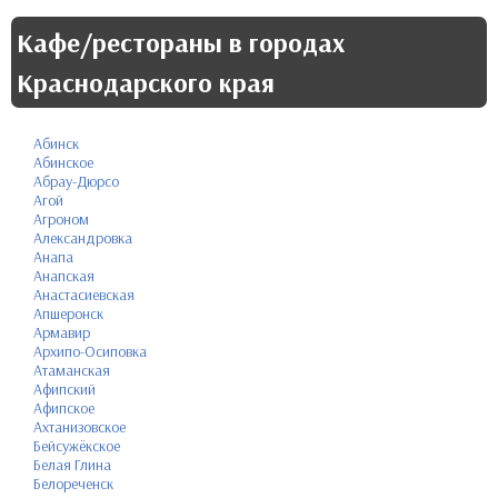
Кафе/рестораны в городах
Краснодарского края
Абинск
Абинское
Абрау-Дюрсо
Агой
Агроном
Александровка
Анапа
Анапская
Анастасиевская
Апшеронск
Армавир
Архипо-Осиповка
Атаманская
Афипский
Афипское
Ахтанизовское
Бейсужёкское
Белая Глина
Белореченск