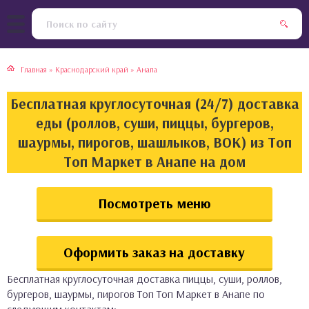
тская кухня
раки
Главная
»
Краснодарский край
»
Анапа
инская кухня
ды
Бесплатная круглосуточная (24/7) доставка
йская кухня
ны
еды (роллов, суши, пиццы, бургеров,
шаурмы, пирогов, шашлыков, ВОК) из Топ
кская кухня
чики
Топ Маркет в Анапе на дом
ская кухня
чка, булочки
Посмотреть меню
ерты
Оформить заказ на доставку
епродукты
Бесплатная круглосуточная доставка пиццы, суши, роллов,
та
бургеров, шаурмы, пирогов Топ Топ Маркет в Анапе по