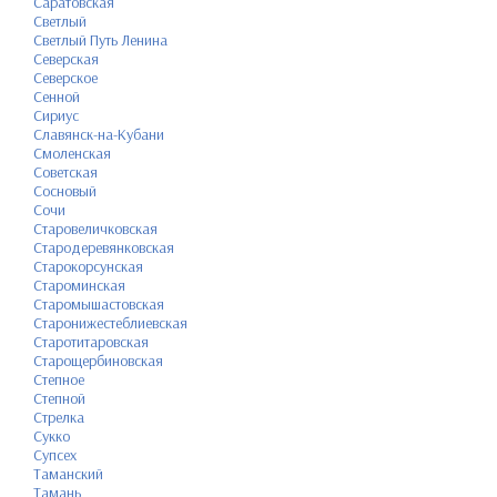
Саратовская
Светлый
Светлый Путь Ленина
Северская
Северское
Сенной
Сириус
Славянск-на-Кубани
Смоленская
Советская
Сосновый
Сочи
Старовеличковская
Стародеревянковская
Старокорсунская
Староминская
Старомышастовская
Старонижестеблиевская
Старотитаровская
Старощербиновская
Степное
Степной
Стрелка
Сукко
Супсех
Таманский
Тамань