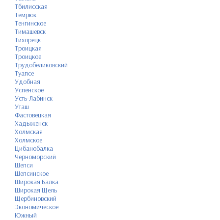
Тбилисская
Темрюк
Тенгинское
Тимашевск
Тихорецк
Троицкая
Троицкое
Трудобеликовский
Туапсе
Удобная
Успенское
Усть-Лабинск
Уташ
Фастовецкая
Хадыженск
Холмская
Холмское
Цибанобалка
Черноморский
Шепси
Шепсинское
Широкая Балка
Широкая Щель
Щербиновский
Экономическое
Южный