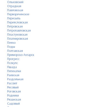
Ольховский
Отрадная
Павловская
Первореченское
Пересыпь
Переясловская
Петровская
Петропавловская
Пластуновская
Платнировская
Пляхо
Поды
Полтавская
Приморско-Ахтарск
Прогресс
Псекупс
Пшада
Пятихатки
Раевская
Раздольная
Рассвет
Рисовый
Роговская
Родники
Рязанская
Садовый