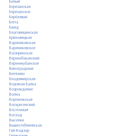
Белый
Березанская
Березанское
Берёзовый
Бетта
Бжид
Благовещенская
Брюховецкая
Варениковская
Варениковское
Васюринская
Верхнебаканский
Верхнекубанское
Виноградный
Витязево
Владимирская
Водяная Балка
Возрождение
Волна
Воронежская
Воскресенский
Восточный
Восход
Выселки
Вышестеблиевская
Гай-Кодзор
Геленджик