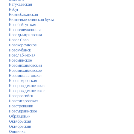
Натухаевская
Небуг
Нижнебаканская
Нижнеимеретинская Бухта
Новобейсугская
Нововеличковская
Новодмитриевская
Новое Село
Новокорсунское
Новокубанск
Новолабинская
Новоминское
Новомихайловский
Новомихайловское
Новомышастовская
Новопокровская
Новорождественская
Новорождественское
Новороссийск
Новотитаровская
Новотроицкий
Новоукраинское
Образцовый
Октябрьская
Октябрьский
Ольгинка