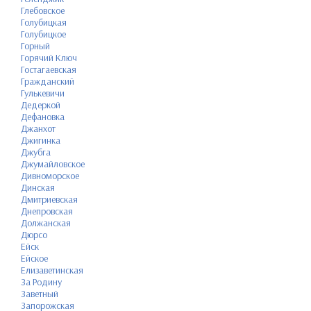
Глебовское
Голубицкая
Голубицкое
Горный
Горячий Ключ
Гостагаевская
Гражданский
Гулькевичи
Дедеркой
Дефановка
Джанхот
Джигинка
Джубга
Джумайловское
Дивноморское
Динская
Дмитриевская
Днепровская
Должанская
Дюрсо
Ейск
Ейское
Елизаветинская
За Родину
Заветный
Запорожская