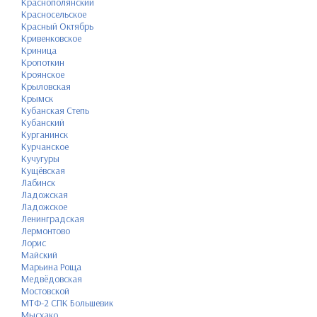
Краснополянский
Красносельское
Красный Октябрь
Кривенковское
Криница
Кропоткин
Кроянское
Крыловская
Крымск
Кубанская Степь
Кубанский
Курганинск
Курчанское
Кучугуры
Кущёвская
Лабинск
Ладожская
Ладожское
Ленинградская
Лермонтово
Лорис
Майский
Марьина Роща
Медвёдовская
Мостовской
МТФ-2 СПК Большевик
Мысхако