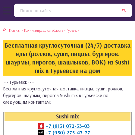
тская кухня
раки
Главная
»
Калининградская область
»
Гурьевск
инская кухня
ды
Бесплатная круглосуточная (24/7) доставка
йская кухня
ны
еды (роллов, суши, пиццы, бургеров,
шаурмы, пирогов, шашлыков, ВОК) из Sushi
кская кухня
чики
mix в Гурьевске на дом
~~ Гурьевск ~~
ская кухня
чка, булочки
Бесплатная круглосуточная доставка пиццы, суши, роллов,
бургеров, шаурмы, пирогов Sushi mix в Гурьевске по
ерты
следующим контактам:
епродукты
Sushi mix
+7 (913) 072-33-03
та
+7 (950) 275-47-77