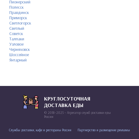
Пионерский
Полесск
Правдинск
Приморск
Светлогорск
Светлый
Советск
Талпаки
Узловое
Черняховск
Шоссейное
Янтарный
КРУГЛОСУТОЧНАЯ
ДОСТАВКА ЕДЫ
© 2018–2025 – Агрегатор служб доставки еды
России
Службы доставки, кафе и рестораны России
Партнерство и размещение рекламы