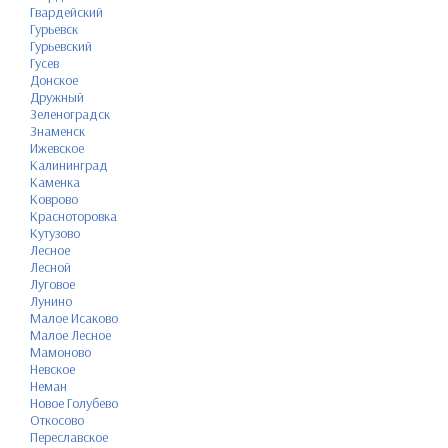
Гвардейский
Гурьевск
Гурьевский
Гусев
Донское
Дружный
Зеленоградск
Знаменск
Ижевское
Калининград
Каменка
Коврово
Красноторовка
Кутузово
Лесное
Лесной
Луговое
Лунино
Малое Исаково
Малое Лесное
Мамоново
Невское
Неман
Новое Голубево
Откосово
Переславское