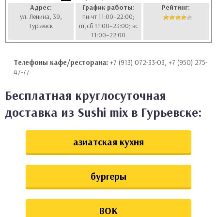
Адрес:
График работы:
Рейтинг:
аты
ул. Ленина, 39,
пн-чт 11:00–22:00;
Гурьевск
пт,сб 11:00–23:00; вс
11:00–22:00
ки
апури
Телефоны кафе/ресторана:
+7 (913) 072-33-03, +7 (950) 275-
47-77
Бесплатная круглосуточная
доставка из Sushi mix в Гурьевске:
азиатская кухня
бургеры
ВОК