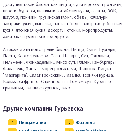
доступны такие блюда, как пицца, суши и роллы, продукты,
пироги, бургеры, шашлыки, китайская кухня, салаты, ВОК,
шаурма, пончики, грузинская кухня, обеды, хачапури,
завтраки, ужин, выпечка, паста, обеды, завтраки, узбекская
кухня, японская кухня, десерты, стейки, морепродукты,
азиатская кухня и многое другое.
А также и эти популярные блюда: Пицца, Суши, Бургеры,
Паста, Картофель фри, Салат Цезарь,, Суп, Сэндвичи,
Пельмени,, Фрикадельки,, Мисо суп, Рамен, Гамбургеры,
Фалафель, Паста с морепродуктами, Шашлык, Пицца
"Маргарита", Салат Греческий, Лазанья, Терияки курица,
Кальмары фритто, Спринг роллы, Том ям суп, Куриные
крылышки, Лапша с курицей, Тако.
Другие компании Гурьевска
Пиццамания
Фазенда
Food Station 5420
Mom’s chicken