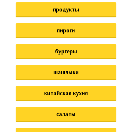
аты
продукты
ки
пироги
апури
бургеры
шашлыки
китайская кухня
салаты