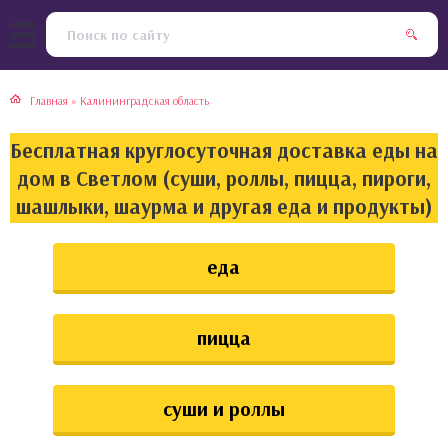
тская кухня
раки
Главная
»
Калининградская область
инская кухня
ды
Бесплатная круглосуточная доставка еды на
йская кухня
ны
дом в Светлом (суши, роллы, пицца, пироги,
шашлыки, шаурма и другая еда и продукты)
кская кухня
чики
еда
ская кухня
чка, булочки
ерты
пицца
епродукты
суши и роллы
та