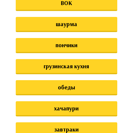
ВОК
шаурма
пончики
грузинская кухня
обеды
хачапури
завтраки