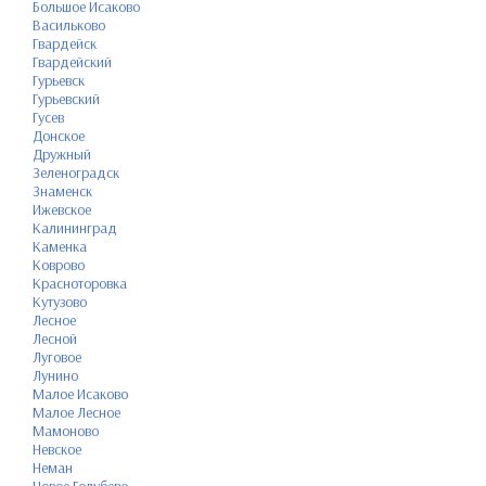
Большое Исаково
Васильково
Гвардейск
Гвардейский
Гурьевск
Гурьевский
Гусев
Донское
Дружный
Зеленоградск
Знаменск
Ижевское
Калининград
Каменка
Коврово
Красноторовка
Кутузово
Лесное
Лесной
Луговое
Лунино
Малое Исаково
Малое Лесное
Мамоново
Невское
Неман