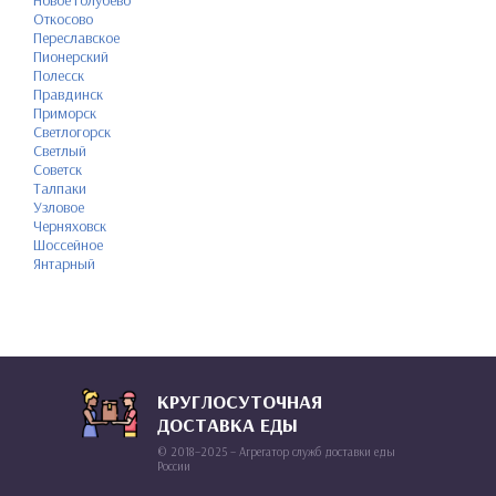
Новое Голубево
Откосово
Переславское
Пионерский
Полесск
Правдинск
Приморск
Светлогорск
Светлый
Советск
Талпаки
Узловое
Черняховск
Шоссейное
Янтарный
КРУГЛОСУТОЧНАЯ
ДОСТАВКА ЕДЫ
© 2018–2025 – Агрегатор служб доставки еды
России