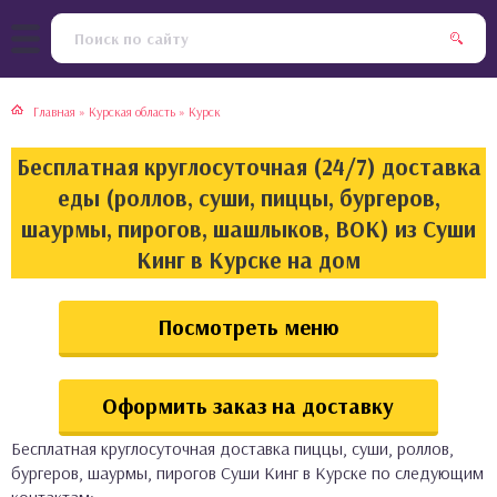
тская кухня
раки
Главная
»
Курская область
»
Курск
инская кухня
ды
Бесплатная круглосуточная (24/7) доставка
йская кухня
ны
еды (роллов, суши, пиццы, бургеров,
шаурмы, пирогов, шашлыков, ВОК) из Суши
кская кухня
чики
Кинг в Курске на дом
ская кухня
чка, булочки
Посмотреть меню
ерты
Оформить заказ на доставку
епродукты
Бесплатная круглосуточная доставка пиццы, суши, роллов,
та
бургеров, шаурмы, пирогов Суши Кинг в Курске по следующим