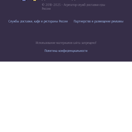
© 2018–2025 – Агрегатор служб доставки еды
России
Службы доставки, кафе и рестораны России
Партнерство и размещение рекламы
Использование материалов сайта запрещено!
Политика конфиденциальности