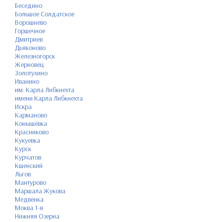
Беседино
Большое Солдатское
Ворошнево
Горшечное
Дмитриев
Дьяконово
Железногорск
Жерновец
Золотухино
Иванино
им. Карла Либкнехта
имени Карла Либкнехта
Искра
Карманово
Конышёвка
Красниково
Кукуевка
Курск
Курчатов
Кшенский
Льгов
Мантурово
Маршала Жукова
Медвенка
Моква 1-я
Нижняя Озерна