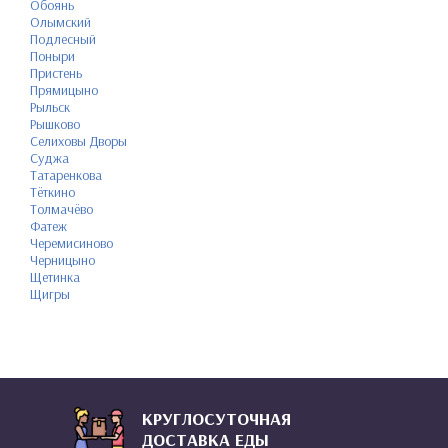
Обоянь
Олымский
Подлесный
Поныри
Пристень
Прямицыно
Рыльск
Рышково
Селиховы Дворы
Суджа
Татаренкова
Тёткино
Толмачёво
Фатеж
Черемисиново
Черницыно
Щетинка
Щигры
КРУГЛОСУТОЧНАЯ
ДОСТАВКА ЕДЫ