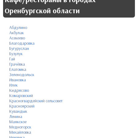
Оренбургской области
Абдулино
Акбулак
Асекеево
Благодаровка
Бугуруслан
Бузулук
Гай
Грачёвка
Елатомка
Зеленодольск
Ивановка
Илек
Кидрясово
Комаровский
Красногвардейский сельсовет
Красноярский
Кувандык
Ленина
Маякское
Медногорск
Михайловка
Нежинка