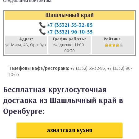
следующим контактам:
аты
Шашлычный край
ки
+7 (3532) 55-32-85
+7 (3532) 96-10-55
апури
Адрес:
График работы:
Рейтинг:
ул. Мира, 4А, Оренбург
ежедневно, 11:00–
00:30
Телефоны кафе/ресторана:
+7 (3532) 55-32-85, +7 (3532) 96-
10-55
Бесплатная круглосуточная
доставка из Шашлычный край в
Оренбурге:
азиатская кухня