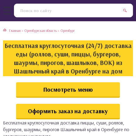
тская кухня
раки
Главная
»
Оренбургская область
»
Оренбург
инская кухня
ды
Бесплатная круглосуточная (24/7) доставка
йская кухня
ны
еды (роллов, суши, пиццы, бургеров,
шаурмы, пирогов, шашлыков, ВОК) из
кская кухня
чики
Шашлычный край в Оренбурге на дом
ская кухня
чка, булочки
Посмотреть меню
ерты
Оформить заказ на доставку
епродукты
Бесплатная круглосуточная доставка пиццы, суши, роллов,
та
бургеров, шаурмы, пирогов Шашлычный край в Оренбурге по