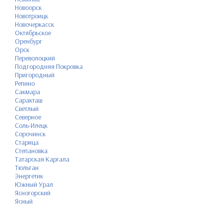
Новоорск
Новотроицк
Новочеркасск
Октябрьское
Оренбург
Орск
Переволоцкий
Подгородняя Покровка
Пригородный
Репино
Сакмара
Саракташ
Светлый
Северное
Соль-Илецк
Сорочинск
Старица
Степановка
Татарская Каргала
Тюльган
Энергетик
Южный Урал
Ясногорский
Ясный