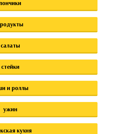
пончики
продукты
салаты
стейки
ши и роллы
ужин
екская кухня