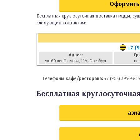
Оформить 
аты
Бесплатная круглосуточная доставка пиццы, суш
следующим контактам:
ки
апури
+7 (
Адрес:
Гр
ул. 60 лет Октября, 11А, Оренбург
пн-
Телефоны кафе/ресторана:
+7 (903) 395-93-45
Бесплатная круглосуточная
азиа