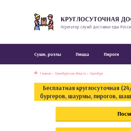
КРУГЛОСУТОЧНАЯ ДО
тская кухня
раки
Агрегатор служб доставки еды Росс
инская кухня
ды
йская кухня
ны
Cуши, роллы
Пицца
Пироги
кская кухня
чики
Главная
»
Оренбургская область
»
Оренбург
ская кухня
чка, булочки
Бесплатная круглосуточная (24/
ерты
бургеров, шаурмы, пирогов, шаш
епродукты
Посм
та