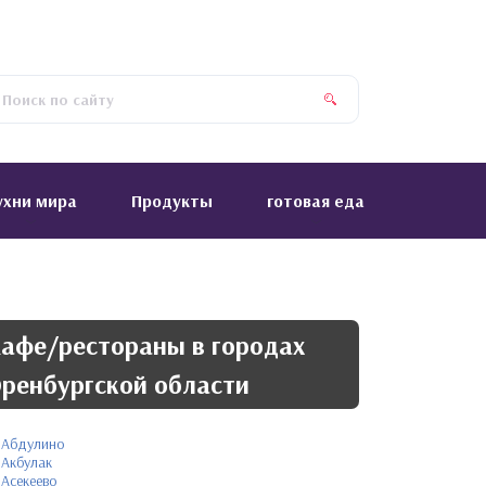
ухни мира
Продукты
готовая еда
афе/рестораны в городах
ренбургской области
Абдулино
Акбулак
Асекеево