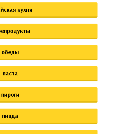
йская кухня
репродукты
обеды
паста
пироги
пицца