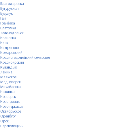
Благодаровка
Бугуруслан
Бузулук
Гай
Грачёвка
Елатомка
Зеленодольск
Ивановка
Илек
Кидрясово
Комаровский
Красногвардейский сельсовет
Красноярский
Кувандык
Ленина
Маякское
Медногорск
Михайловка
Нежинка
Новоорск
Новотроицк
Новочеркасск
Октябрьское
Оренбург
Орск
Переволоцкий