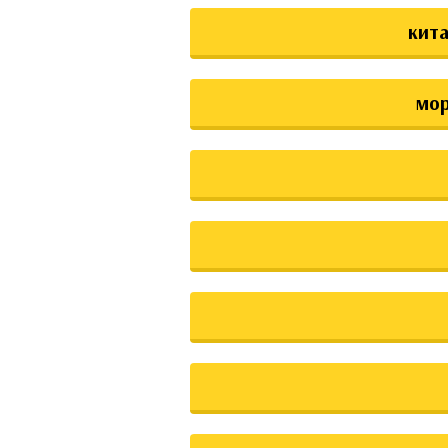
кита
мо