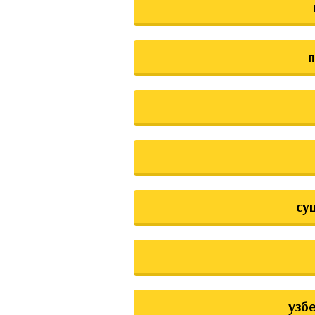
су
узб