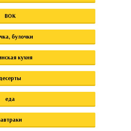
ВОК
чка, булочки
инская кухня
десерты
еда
завтраки