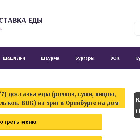
СТАВКА ЕДЫ
ии
Шашлыки
Шаурма
Бургеры
ВОК
К
7) доставка еды (роллов, суши, пиццы,
К
лыков, ВОК) из Бриг в Оренбурге на дом
О
отреть меню