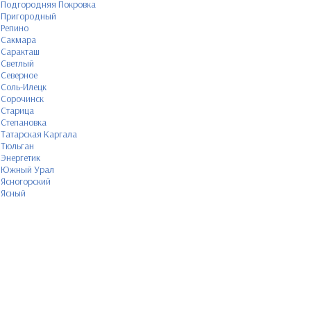
Подгородняя Покровка
Пригородный
Репино
Сакмара
Саракташ
Светлый
Северное
Соль-Илецк
Сорочинск
Старица
Степановка
Татарская Каргала
Тюльган
Энергетик
Южный Урал
Ясногорский
Ясный