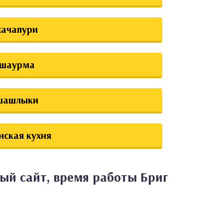
хачапури
шаурма
шашлыки
нская кухня
ый сайт, время работы Бриг