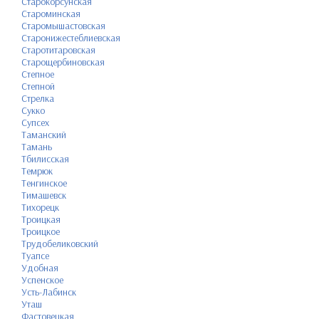
Старокорсунская
Староминская
Старомышастовская
Старонижестеблиевская
Старотитаровская
Старощербиновская
Степное
Степной
Стрелка
Сукко
Супсех
Таманский
Тамань
Тбилисская
Темрюк
Тенгинское
Тимашевск
Тихорецк
Троицкая
Троицкое
Трудобеликовский
Туапсе
Удобная
Успенское
Усть-Лабинск
Уташ
Фастовецкая