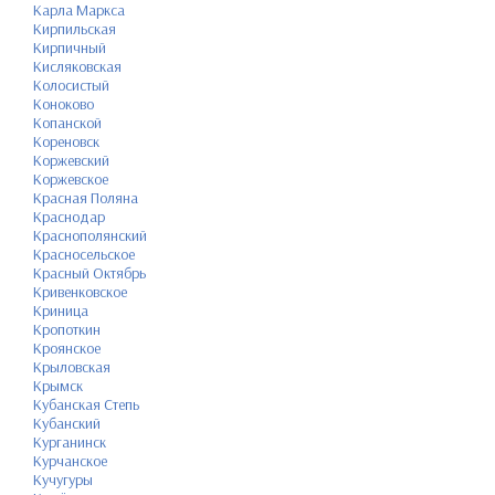
Карла Маркса
Кирпильская
Кирпичный
Кисляковская
Колосистый
Коноково
Копанской
Кореновск
Коржевский
Коржевское
Красная Поляна
Краснодар
Краснополянский
Красносельское
Красный Октябрь
Кривенковское
Криница
Кропоткин
Кроянское
Крыловская
Крымск
Кубанская Степь
Кубанский
Курганинск
Курчанское
Кучугуры