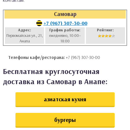
контактам:
аты
Самовар
ки
+7 (967) 307-30-00
Адрес:
График работы:
Рейтинг:
Первомайская ул., 21,
ежедневно, 10:00–
апури
Анапа
18:00
Телефоны кафе/ресторана:
+7 (967) 307-30-00
Бесплатная круглосуточная
доставка из Самовар в Анапе:
азиатская кухня
бургеры