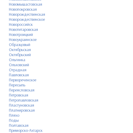
Новомышастовская
Новопокровская
Новорождественская
Новорождественское
Новороссийск
Новотитаровская
Новотроицкий
Новоукраинское
Образцовый
Октябрьская
Октябрьский
Ольгинка
Ольховский
Отрадная
Павловская
Первореченское
Пересыпь
Переясловская
Петровская
Петропавловская
Пластуновская
Платнировская
Пляхо
Поды
Полтавская
Приморско-Ахтарск