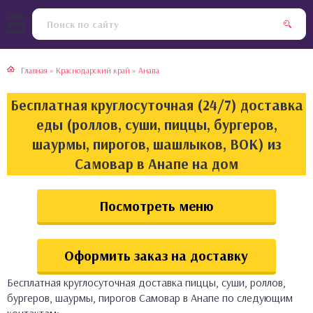
тская кухня
раки
Главная
»
Краснодарский край
»
Анапа
инская кухня
ды
Бесплатная круглосуточная (24/7) доставка
йская кухня
ны
еды (роллов, суши, пиццы, бургеров,
шаурмы, пирогов, шашлыков, ВОК) из
кская кухня
чики
Самовар в Анапе на дом
ская кухня
чка, булочки
Посмотреть меню
ерты
Оформить заказ на доставку
епродукты
Бесплатная круглосуточная доставка пиццы, суши, роллов,
та
бургеров, шаурмы, пирогов Самовар в Анапе по следующим