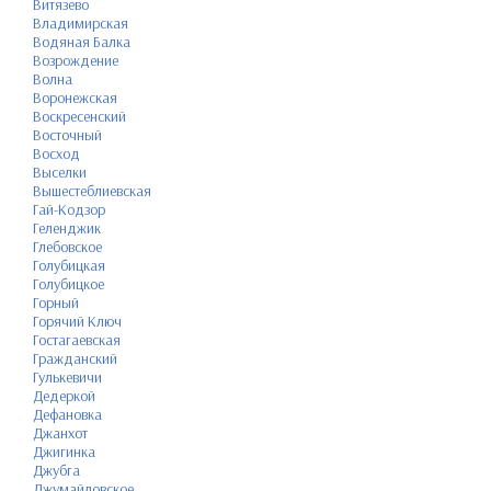
Витязево
Владимирская
Водяная Балка
Возрождение
Волна
Воронежская
Воскресенский
Восточный
Восход
Выселки
Вышестеблиевская
Гай-Кодзор
Геленджик
Глебовское
Голубицкая
Голубицкое
Горный
Горячий Ключ
Гостагаевская
Гражданский
Гулькевичи
Дедеркой
Дефановка
Джанхот
Джигинка
Джубга
Джумайловское