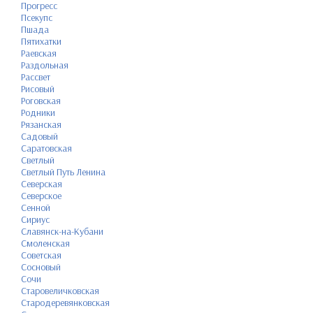
Прогресс
Псекупс
Пшада
Пятихатки
Раевская
Раздольная
Рассвет
Рисовый
Роговская
Родники
Рязанская
Садовый
Саратовская
Светлый
Светлый Путь Ленина
Северская
Северское
Сенной
Сириус
Славянск-на-Кубани
Смоленская
Советская
Сосновый
Сочи
Старовеличковская
Стародеревянковская