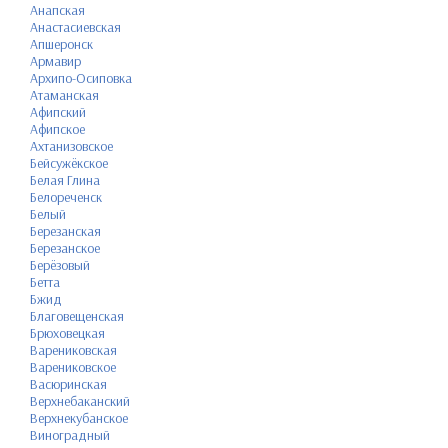
Анапская
Анастасиевская
Апшеронск
Армавир
Архипо-Осиповка
Атаманская
Афипский
Афипское
Ахтанизовское
Бейсужёкское
Белая Глина
Белореченск
Белый
Березанская
Березанское
Берёзовый
Бетта
Бжид
Благовещенская
Брюховецкая
Варениковская
Варениковское
Васюринская
Верхнебаканский
Верхнекубанское
Виноградный