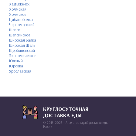
Хадыженск
Холмская
Холмское
Цибанобалка
Черноморский
Шепси
Шепсинское
Широкая Балка
Широкая Щель
Щербиновский
Экономическое
Южный
Юровка
Ярославская
КРУГЛОСУТОЧНАЯ
ДОСТАВКА ЕДЫ
© 2018–2025 – Агрегатор служб доставки еды
России