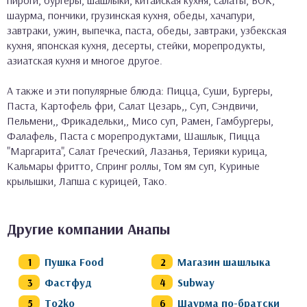
пироги, бургеры, шашлыки, китайская кухня, салаты, ВОК,
шаурма, пончики, грузинская кухня, обеды, хачапури,
завтраки, ужин, выпечка, паста, обеды, завтраки, узбекская
кухня, японская кухня, десерты, стейки, морепродукты,
азиатская кухня и многое другое.
А также и эти популярные блюда: Пицца, Суши, Бургеры,
Паста, Картофель фри, Салат Цезарь,, Суп, Сэндвичи,
Пельмени,, Фрикадельки,, Мисо суп, Рамен, Гамбургеры,
Фалафель, Паста с морепродуктами, Шашлык, Пицца
"Маргарита", Салат Греческий, Лазанья, Терияки курица,
Кальмары фритто, Спринг роллы, Том ям суп, Куриные
крылышки, Лапша с курицей, Тако.
Другие компании Анапы
Пушка Food
Магазин шашлыка
Фастфуд
Subway
To2ko
Шаурма по-братски