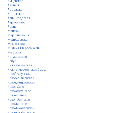
Кущёвская
Лабинск
Ладожская
Ладожское
Ленинградская
Лермонтово
Лорис
Майский
Марьина Роща
Медвёдовская
Мостовской
МТФ-2 СПК Большевик
Мысхако
Натухаевская
Небуг
Нижнебаканская
Нижнеимеретинская Бухта
Новобейсугская
Нововеличковская
Новодмитриевская
Новое Село
Новокорсунское
Новокубанск
Новолабинская
Новоминское
Новомихайловский
Новомихайловское