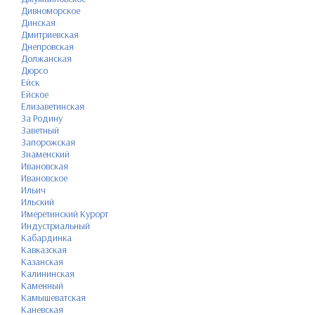
Дивноморское
Динская
Дмитриевская
Днепровская
Должанская
Дюрсо
Ейск
Ейское
Елизаветинская
За Родину
Заветный
Запорожская
Знаменский
Ивановская
Ивановское
Ильич
Ильский
Имеретинский Курорт
Индустриальный
Кабардинка
Кавказская
Казанская
Калининская
Каменный
Камышеватская
Каневская