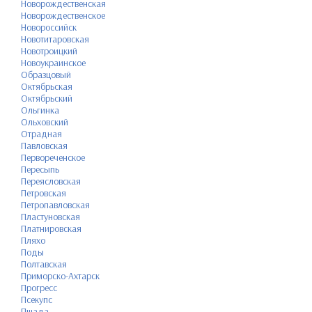
Новорождественская
Новорождественское
Новороссийск
Новотитаровская
Новотроицкий
Новоукраинское
Образцовый
Октябрьская
Октябрьский
Ольгинка
Ольховский
Отрадная
Павловская
Первореченское
Пересыпь
Переясловская
Петровская
Петропавловская
Пластуновская
Платнировская
Пляхо
Поды
Полтавская
Приморско-Ахтарск
Прогресс
Псекупс
Пшада