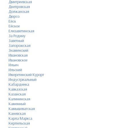
Дмитриевская
Днепровская
Должанская
Дюрсо
Ейск
Ейское
Елизаветинская
За Родину
Заветный
Запорожская
Знаменский
Ивановская
Ивановское
Ильич
Ильский
Имеретинский Курорт
Индустриальный
Кабардинка
Кавказская
Казанская
Калининская
Каменный
Камышеватская
Каневская
Карла Маркса
Кирпильская
Кирпичный