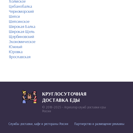
Холмское
Цибанобалка
Черноморский
Шепси
Шепсинское
Широкая Балка
Широкая Щель
Щербиновский
Экономическое
Южный
Юровка
Ярославская
КРУГЛОСУТОЧНАЯ
ДОСТАВКА ЕДЫ
© 2018–2025 – Агрегатор служб доставки еды
России
Службы доставки, кафе и рестораны России
Партнерство и размещение рекламы