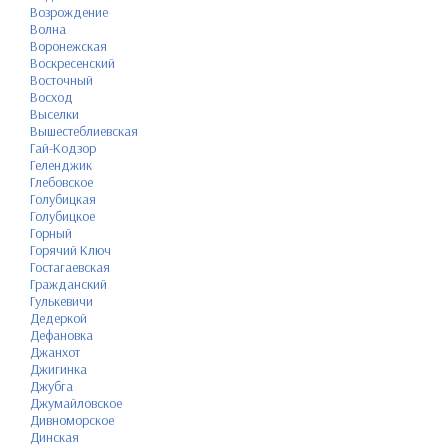
Возрождение
Волна
Воронежская
Воскресенский
Восточный
Восход
Выселки
Вышестеблиевская
Гай-Кодзор
Геленджик
Глебовское
Голубицкая
Голубицкое
Горный
Горячий Ключ
Гостагаевская
Гражданский
Гулькевичи
Дедеркой
Дефановка
Джанхот
Джигинка
Джубга
Джумайловское
Дивноморское
Динская