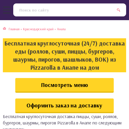
тская кухня
раки
Главная
»
Краснодарский край
»
Анапа
инская кухня
ды
Бесплатная круглосуточная (24/7) доставка
йская кухня
ны
еды (роллов, суши, пиццы, бургеров,
шаурмы, пирогов, шашлыков, ВОК) из
кская кухня
чики
Pizzarolla в Анапе на дом
ская кухня
чка, булочки
Посмотреть меню
ерты
Оформить заказ на доставку
епродукты
Бесплатная круглосуточная доставка пиццы, суши, роллов,
та
бургеров, шаурмы, пирогов Pizzarolla в Анапе по следующим