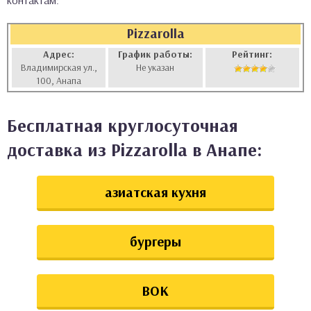
контактам:
аты
Pizzarolla
ки
Адрес:
График работы:
Рейтинг:
Владимирская ул.,
Не указан
100, Анапа
апури
Бесплатная круглосуточная
доставка из Pizzarolla в Анапе:
азиатская кухня
бургеры
ВОК