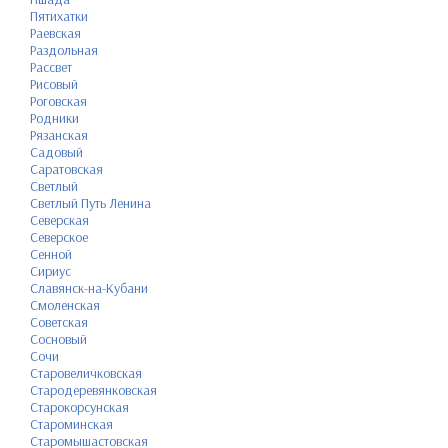
Пятихатки
Раевская
Раздольная
Рассвет
Рисовый
Роговская
Родники
Рязанская
Садовый
Саратовская
Светлый
Светлый Путь Ленина
Северская
Северское
Сенной
Сириус
Славянск-на-Кубани
Смоленская
Советская
Сосновый
Сочи
Старовеличковская
Стародеревянковская
Старокорсунская
Староминская
Старомышастовская