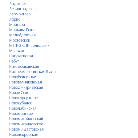
Ладожское
Ленинградская
Лермонтово
Лорис
Майский
Марьина Роща
Медвёдовская
Мостовской
МТФ-2 СПК Большевик
Мысхако
Натухаевская
Небуг
Нижнебаканская
Нижнеимеретинская Бухта
Новобейсугская
Нововеличковская
Новодмитриевская
Новое Село
Новокорсунское
Новокубанск
Новолабинская
Новоминское
Новомихайловский
Новомихайловское
Новомышастовская
Новопокровская