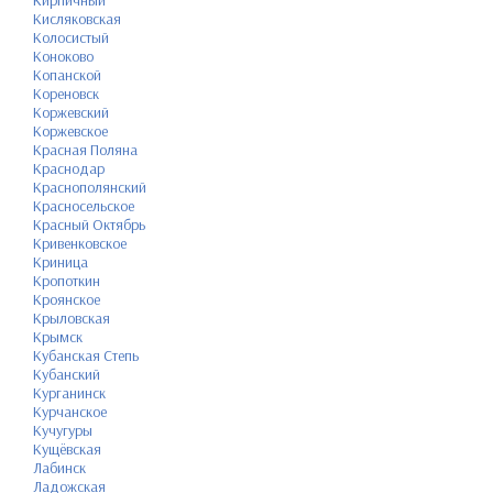
Кисляковская
Колосистый
Коноково
Копанской
Кореновск
Коржевский
Коржевское
Красная Поляна
Краснодар
Краснополянский
Красносельское
Красный Октябрь
Кривенковское
Криница
Кропоткин
Кроянское
Крыловская
Крымск
Кубанская Степь
Кубанский
Курганинск
Курчанское
Кучугуры
Кущёвская
Лабинск
Ладожская