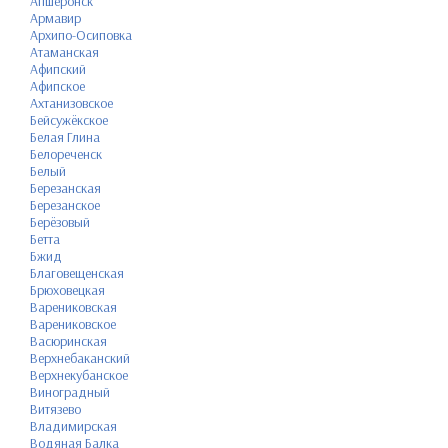
Апшеронск
Армавир
Архипо-Осиповка
Атаманская
Афипский
Афипское
Ахтанизовское
Бейсужёкское
Белая Глина
Белореченск
Белый
Березанская
Березанское
Берёзовый
Бетта
Бжид
Благовещенская
Брюховецкая
Варениковская
Варениковское
Васюринская
Верхнебаканский
Верхнекубанское
Виноградный
Витязево
Владимирская
Водяная Балка