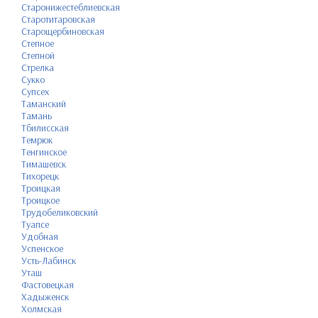
Старонижестеблиевская
Старотитаровская
Старощербиновская
Степное
Степной
Стрелка
Сукко
Супсех
Таманский
Тамань
Тбилисская
Темрюк
Тенгинское
Тимашевск
Тихорецк
Троицкая
Троицкое
Трудобеликовский
Туапсе
Удобная
Успенское
Усть-Лабинск
Уташ
Фастовецкая
Хадыженск
Холмская