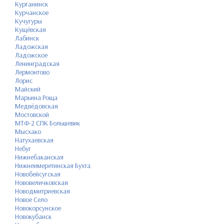
Курганинск
Курчанское
Кучугуры
Кущёвская
Лабинск
Ладожская
Ладожское
Ленинградская
Лермонтово
Лорис
Майский
Марьина Роща
Медвёдовская
Мостовской
МТФ-2 СПК Большевик
Мысхако
Натухаевская
Небуг
Нижнебаканская
Нижнеимеретинская Бухта
Новобейсугская
Нововеличковская
Новодмитриевская
Новое Село
Новокорсунское
Новокубанск