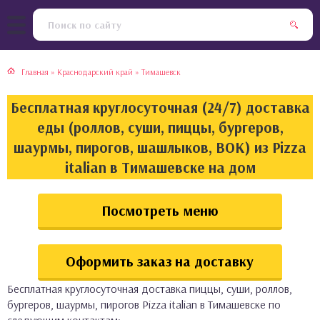
тская кухня
раки
Главная
»
Краснодарский край
»
Тимашевск
инская кухня
ды
Бесплатная круглосуточная (24/7) доставка
йская кухня
ны
еды (роллов, суши, пиццы, бургеров,
шаурмы, пирогов, шашлыков, ВОК) из Pizza
кская кухня
чики
italian в Тимашевске на дом
ская кухня
чка, булочки
Посмотреть меню
ерты
Оформить заказ на доставку
епродукты
Бесплатная круглосуточная доставка пиццы, суши, роллов,
та
бургеров, шаурмы, пирогов Pizza italian в Тимашевске по