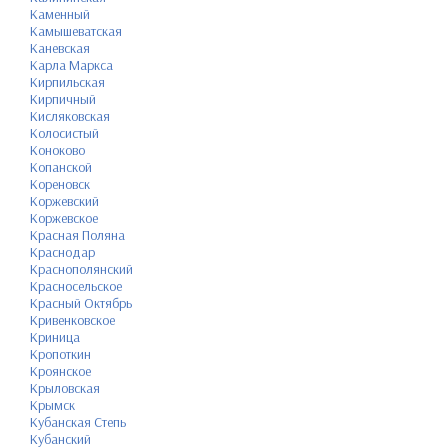
Каменный
Камышеватская
Каневская
Карла Маркса
Кирпильская
Кирпичный
Кисляковская
Колосистый
Коноково
Копанской
Кореновск
Коржевский
Коржевское
Красная Поляна
Краснодар
Краснополянский
Красносельское
Красный Октябрь
Кривенковское
Криница
Кропоткин
Кроянское
Крыловская
Крымск
Кубанская Степь
Кубанский