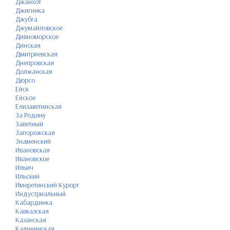
Джанхот
Джигинка
Джубга
Джумайловское
Дивноморское
Динская
Дмитриевская
Днепровская
Должанская
Дюрсо
Ейск
Ейское
Елизаветинская
За Родину
Заветный
Запорожская
Знаменский
Ивановская
Ивановское
Ильич
Ильский
Имеретинский Курорт
Индустриальный
Кабардинка
Кавказская
Казанская
Калининская