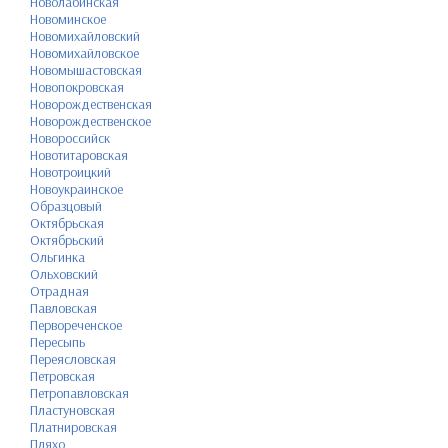
Новолабинская
Новоминское
Новомихайловский
Новомихайловское
Новомышастовская
Новопокровская
Новорождественская
Новорождественское
Новороссийск
Новотитаровская
Новотроицкий
Новоукраинское
Образцовый
Октябрьская
Октябрьский
Ольгинка
Ольховский
Отрадная
Павловская
Первореченское
Пересыпь
Переясловская
Петровская
Петропавловская
Пластуновская
Платнировская
Пляхо