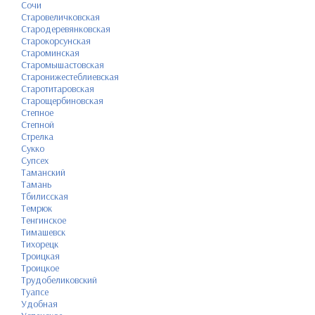
Сочи
Старовеличковская
Стародеревянковская
Старокорсунская
Староминская
Старомышастовская
Старонижестеблиевская
Старотитаровская
Старощербиновская
Степное
Степной
Стрелка
Сукко
Супсех
Таманский
Тамань
Тбилисская
Темрюк
Тенгинское
Тимашевск
Тихорецк
Троицкая
Троицкое
Трудобеликовский
Туапсе
Удобная