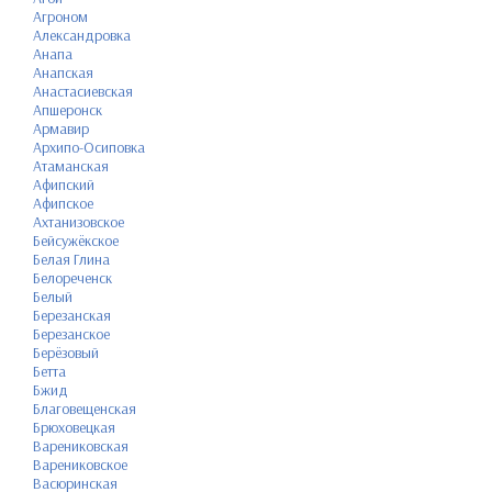
Агроном
Александровка
Анапа
Анапская
Анастасиевская
Апшеронск
Армавир
Архипо-Осиповка
Атаманская
Афипский
Афипское
Ахтанизовское
Бейсужёкское
Белая Глина
Белореченск
Белый
Березанская
Березанское
Берёзовый
Бетта
Бжид
Благовещенская
Брюховецкая
Варениковская
Варениковское
Васюринская