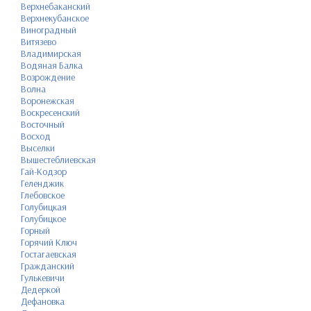
Верхнебаканский
Верхнекубанское
Виноградный
Витязево
Владимирская
Водяная Балка
Возрождение
Волна
Воронежская
Воскресенский
Восточный
Восход
Выселки
Вышестеблиевская
Гай-Кодзор
Геленджик
Глебовское
Голубицкая
Голубицкое
Горный
Горячий Ключ
Гостагаевская
Гражданский
Гулькевичи
Дедеркой
Дефановка