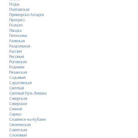
Поды
Полтавская
Приморско-Ахтарск
Прогресс
Псекупс
Пшада
Пятихатки
Раевская
Раздольная
Рассвет
Рисовый
Роговская
Родники
Рязанская
Садовый
Саратовская
Светлый
Светлый Путь Ленина
Северская
Северское
Сенной
Сириус
Славянск-на-Кубани
Смоленская
Советская
Сосновый