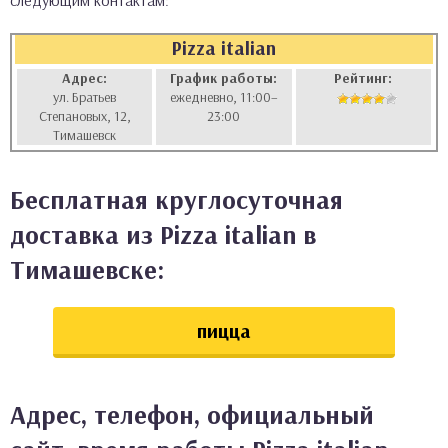
следующим контактам:
аты
Pizza italian
ки
Адрес:
График работы:
Рейтинг:
ул. Братьев
ежедневно, 11:00–
Степановых, 12,
23:00
апури
Тимашевск
Бесплатная круглосуточная
доставка из Pizza italian в
Тимашевске:
пицца
Адрес, телефон, официальный