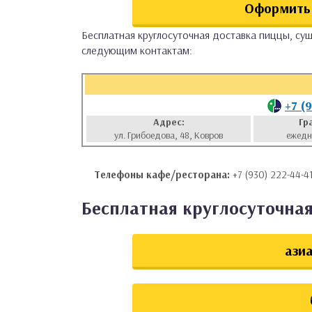
Оформить 
аты
Бесплатная круглосуточная доставка пиццы, суш
следующим контактам:
ки
апури
+7 (
Адрес:
Гр
ул. Грибоедова, 48, Ковров
ежедн
Телефоны кафе/ресторана:
+7 (930) 222-44-4
Бесплатная круглосуточная 
азиа