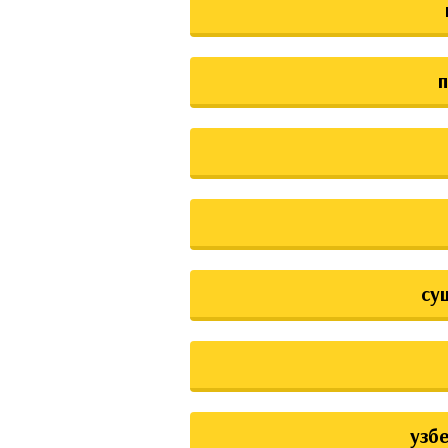
су
узб