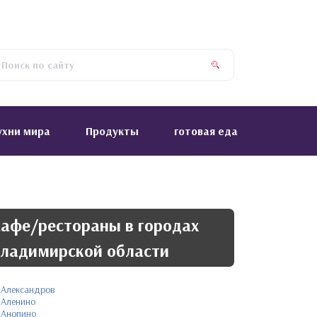
ухни мира
Продукты
готовая еда
афе/рестораны в городах
ладимирской области
Александров
Аленино
Анопино