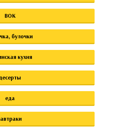
ВОК
чка, булочки
инская кухня
десерты
еда
завтраки