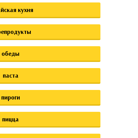
йская кухня
репродукты
обеды
паста
пироги
пицца