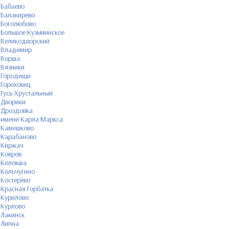
Бабаево
Балакирево
Боголюбово
Большое Кузьминское
Великодворский
Владимир
Ворша
Вязники
Городищи
Гороховец
Гусь-Хрустальный
Дворики
Дроздовка
имени Карла Маркса
Камешково
Карабаново
Киржач
Ковров
Колокша
Кольчугино
Костерёво
Красная Горбатка
Курилово
Курлово
Лакинск
Липна