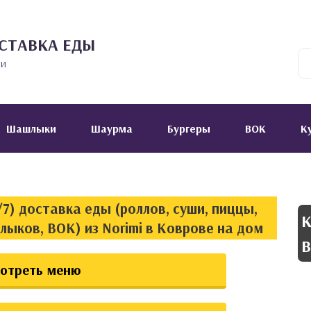
СТАВКА ЕДЫ
ии
Шашлыки
Шаурма
Бургеры
ВОК
К
7) доставка еды (роллов, суши, пиццы,
К
лыков, ВОК) из Norimi в Коврове на дом
В
отреть меню