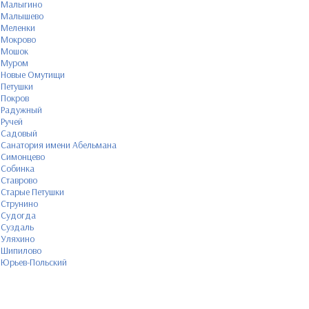
Малыгино
Малышево
Меленки
Мокрово
Мошок
Муром
Новые Омутищи
Петушки
Покров
Радужный
Ручей
Садовый
Санатория имени Абельмана
Симонцево
Собинка
Ставрово
Старые Петушки
Струнино
Судогда
Суздаль
Уляхино
Шипилово
Юрьев-Польский