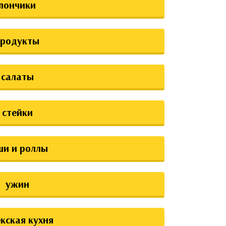
пончики
продукты
салаты
стейки
ши и роллы
ужин
екская кухня