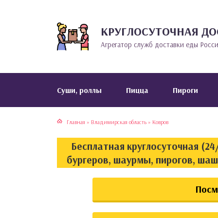
КРУГЛОСУТОЧНАЯ ДО
тская кухня
раки
Агрегатор служб доставки еды Росс
инская кухня
ды
йская кухня
ны
Cуши, роллы
Пицца
Пироги
кская кухня
чики
Главная
»
Владимирская область
»
Ковров
ская кухня
чка, булочки
Бесплатная круглосуточная (24/
ерты
бургеров, шаурмы, пирогов, шаш
епродукты
Посм
та