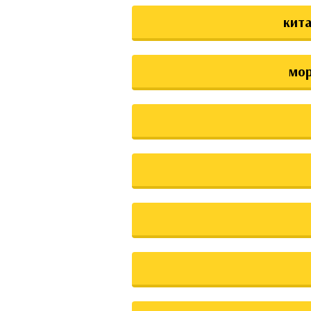
кита
мо