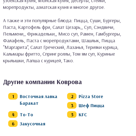
узбекская кухня, японская кухня, десерты, стейки,
морепродукты, азиатская кухня и многое другое.
А также и эти популярные блюда: Пицца, Суши, Бургеры,
Паста, Картофель фри, Салат Цезарь,, Суп, Сэндвичи,
Пельмени,, Фрикадельки,, Мисо суп, Рамен, Гамбургеры,
Фалафель, Паста с морепродуктами, Шашлык, Пицца
"Маргарита", Салат Греческий, Лазанья, Терияки курица,
Кальмары фритто, Спринг роллы, Том ям суп, Куриные
крылышки, Лапша с курицей, Тако.
Другие компании Коврова
Восточная лавка
Pizza Store
Баракат
Шеф Пицца
То-То
KFC
Закусочная