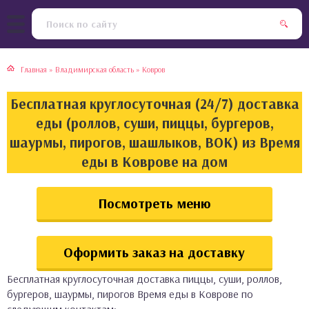
тская кухня
раки
Главная
»
Владимирская область
»
Ковров
инская кухня
ды
Бесплатная круглосуточная (24/7) доставка
йская кухня
ны
еды (роллов, суши, пиццы, бургеров,
шаурмы, пирогов, шашлыков, ВОК) из Время
кская кухня
чики
еды в Коврове на дом
ская кухня
чка, булочки
Посмотреть меню
ерты
Оформить заказ на доставку
епродукты
Бесплатная круглосуточная доставка пиццы, суши, роллов,
та
бургеров, шаурмы, пирогов Время еды в Коврове по