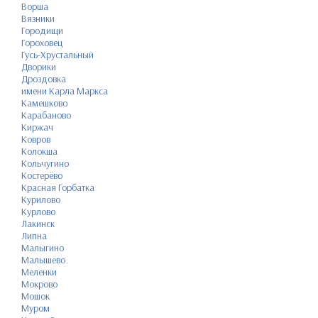
Ворша
Вязники
Городищи
Гороховец
Гусь-Хрустальный
Дворики
Дроздовка
имени Карла Маркса
Камешково
Карабаново
Киржач
Ковров
Колокша
Кольчугино
Костерёво
Красная Горбатка
Курилово
Курлово
Лакинск
Липна
Малыгино
Малышево
Меленки
Мокрово
Мошок
Муром