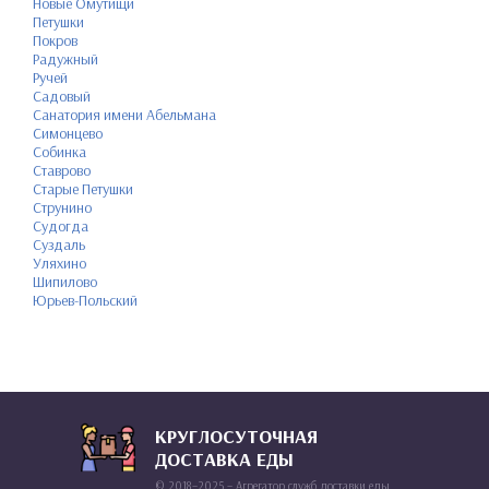
Новые Омутищи
Петушки
Покров
Радужный
Ручей
Садовый
Санатория имени Абельмана
Симонцево
Собинка
Ставрово
Старые Петушки
Струнино
Судогда
Суздаль
Уляхино
Шипилово
Юрьев-Польский
КРУГЛОСУТОЧНАЯ
ДОСТАВКА ЕДЫ
© 2018–2025 – Агрегатор служб доставки еды