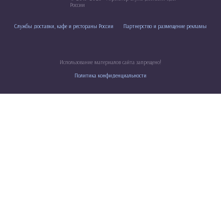
России
Службы доставки, кафе и рестораны России
Партнерство и размещение рекламы
Использование материалов сайта запрещено!
Политика конфиденциальности