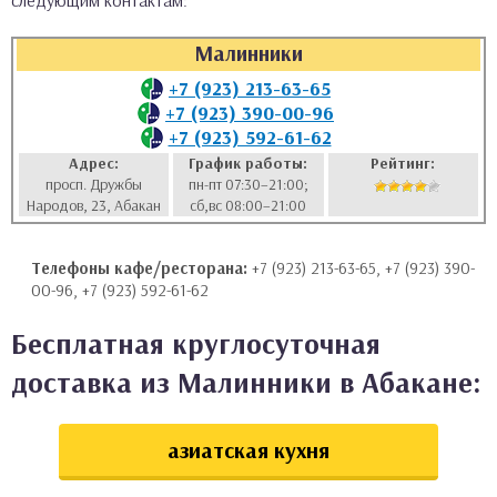
следующим контактам:
аты
Малинники
ки
+7 (923) 213-63-65
+7 (923) 390-00-96
+7 (923) 592-61-62
апури
Адрес:
График работы:
Рейтинг:
просп. Дружбы
пн-пт 07:30–21:00;
Народов, 23, Абакан
сб,вс 08:00–21:00
Телефоны кафе/ресторана:
+7 (923) 213-63-65, +7 (923) 390-
00-96, +7 (923) 592-61-62
Бесплатная круглосуточная
доставка из Малинники в Абакане:
азиатская кухня