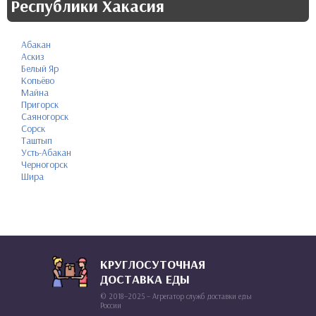
Республики Хакасия
Абакан
Аскиз
Белый Яр
Копьёво
Майна
Пригорск
Саяногорск
Сорск
Таштып
Усть-Абакан
Черногорск
Шира
КРУГЛОСУТОЧНАЯ
ДОСТАВКА ЕДЫ
© 2018–2025 – Агрегатор служб доставки еды
России