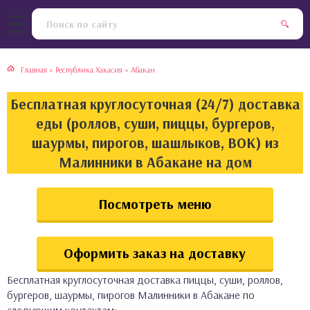
тская кухня
раки
Главная
»
Республика Хакасия
»
Абакан
инская кухня
ды
Бесплатная круглосуточная (24/7) доставка
йская кухня
ны
еды (роллов, суши, пиццы, бургеров,
шаурмы, пирогов, шашлыков, ВОК) из
кская кухня
чики
Малинники в Абакане на дом
ская кухня
чка, булочки
Посмотреть меню
ерты
Оформить заказ на доставку
епродукты
Бесплатная круглосуточная доставка пиццы, суши, роллов,
та
бургеров, шаурмы, пирогов Малинники в Абакане по