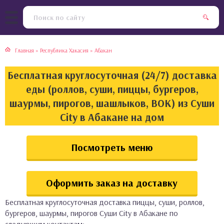
тская кухня
раки
Главная
»
Республика Хакасия
»
Абакан
инская кухня
ды
Бесплатная круглосуточная (24/7) доставка
йская кухня
ны
еды (роллов, суши, пиццы, бургеров,
шаурмы, пирогов, шашлыков, ВОК) из Суши
кская кухня
чики
City в Абакане на дом
ская кухня
чка, булочки
Посмотреть меню
ерты
Оформить заказ на доставку
епродукты
Бесплатная круглосуточная доставка пиццы, суши, роллов,
та
бургеров, шаурмы, пирогов Суши City в Абакане по