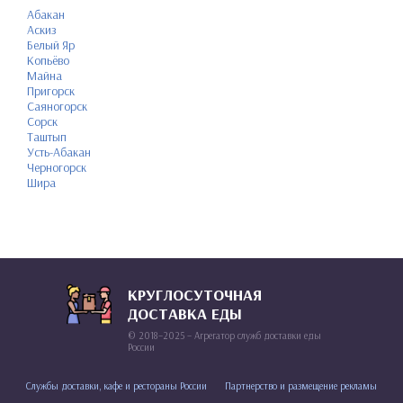
Абакан
Аскиз
Белый Яр
Копьёво
Майна
Пригорск
Саяногорск
Сорск
Таштып
Усть-Абакан
Черногорск
Шира
КРУГЛОСУТОЧНАЯ
ДОСТАВКА ЕДЫ
© 2018–2025 – Агрегатор служб доставки еды
России
Службы доставки, кафе и рестораны России
Партнерство и размещение рекламы