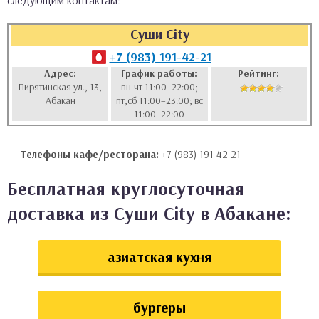
следующим контактам:
аты
Суши City
ки
+7 (983) 191-42-21
Адрес:
График работы:
Рейтинг:
Пирятинская ул., 13,
пн-чт 11:00–22:00;
апури
Абакан
пт,сб 11:00–23:00; вс
11:00–22:00
Телефоны кафе/ресторана:
+7 (983) 191-42-21
Бесплатная круглосуточная
доставка из Суши City в Абакане:
азиатская кухня
бургеры