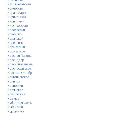
Камышеватская
Каневская
Карла Маркса
Кирпильская
Кирпичный
Кисляковская
Колосистый
Коноково
Копанской
Кореновск
Коржевский
Коржевское
Красная Поляна
Краснодар
Краснополянский
Красносельское
Красный Октябрь
Кривенковское
Криница
Кропоткин
Кроянское
Крыловская
Крымск
Кубанская Степь
Кубанский
Курганинск