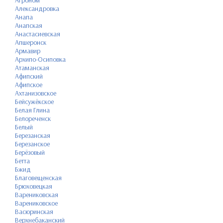
Александровка
Анапа
Анапская
Анастасиевская
Апшеронск
Армавир
Архипо-Осиповка
Атаманская
Афипский
Афипское
Ахтанизовское
Бейсужёкское
Белая Глина
Белореченск
Белый
Березанская
Березанское
Берёзовый
Бетта
Бжид
Благовещенская
Брюховецкая
Варениковская
Варениковское
Васюринская
Верхнебаканский