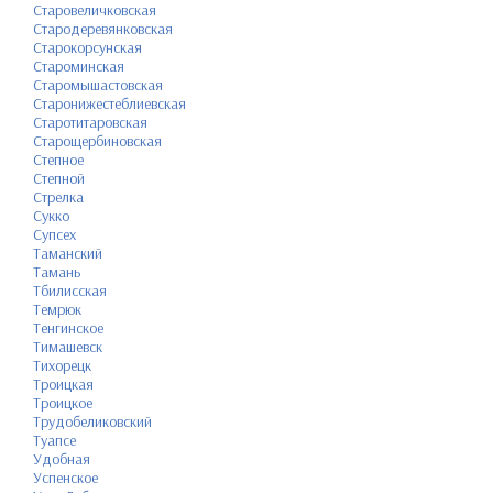
Старовеличковская
Стародеревянковская
Старокорсунская
Староминская
Старомышастовская
Старонижестеблиевская
Старотитаровская
Старощербиновская
Степное
Степной
Стрелка
Сукко
Супсех
Таманский
Тамань
Тбилисская
Темрюк
Тенгинское
Тимашевск
Тихорецк
Троицкая
Троицкое
Трудобеликовский
Туапсе
Удобная
Успенское