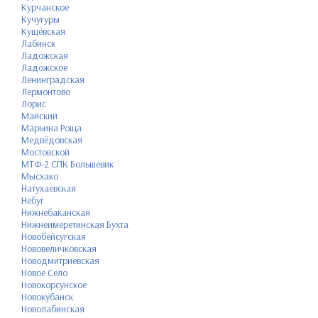
Курчанское
Кучугуры
Кущёвская
Лабинск
Ладожская
Ладожское
Ленинградская
Лермонтово
Лорис
Майский
Марьина Роща
Медвёдовская
Мостовской
МТФ-2 СПК Большевик
Мысхако
Натухаевская
Небуг
Нижнебаканская
Нижнеимеретинская Бухта
Новобейсугская
Нововеличковская
Новодмитриевская
Новое Село
Новокорсунское
Новокубанск
Новолабинская