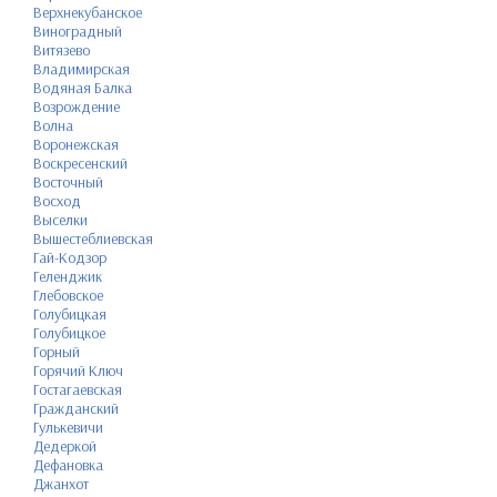
Верхнекубанское
Виноградный
Витязево
Владимирская
Водяная Балка
Возрождение
Волна
Воронежская
Воскресенский
Восточный
Восход
Выселки
Вышестеблиевская
Гай-Кодзор
Геленджик
Глебовское
Голубицкая
Голубицкое
Горный
Горячий Ключ
Гостагаевская
Гражданский
Гулькевичи
Дедеркой
Дефановка
Джанхот