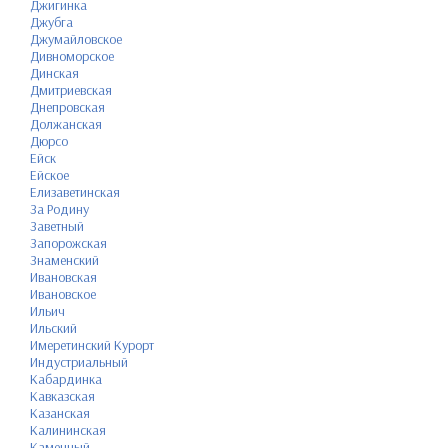
Джигинка
Джубга
Джумайловское
Дивноморское
Динская
Дмитриевская
Днепровская
Должанская
Дюрсо
Ейск
Ейское
Елизаветинская
За Родину
Заветный
Запорожская
Знаменский
Ивановская
Ивановское
Ильич
Ильский
Имеретинский Курорт
Индустриальный
Кабардинка
Кавказская
Казанская
Калининская
Каменный