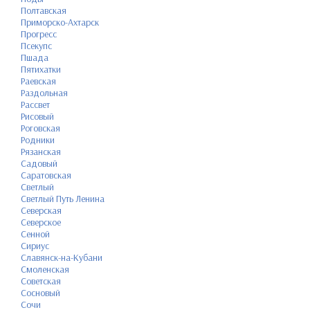
Полтавская
Приморско-Ахтарск
Прогресс
Псекупс
Пшада
Пятихатки
Раевская
Раздольная
Рассвет
Рисовый
Роговская
Родники
Рязанская
Садовый
Саратовская
Светлый
Светлый Путь Ленина
Северская
Северское
Сенной
Сириус
Славянск-на-Кубани
Смоленская
Советская
Сосновый
Сочи