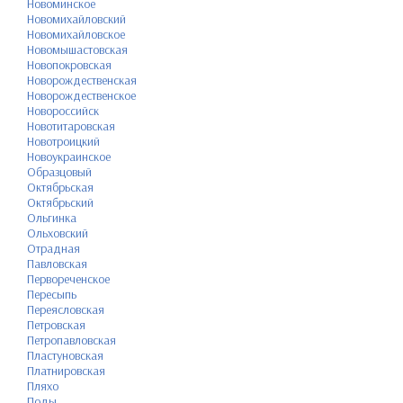
Новоминское
Новомихайловский
Новомихайловское
Новомышастовская
Новопокровская
Новорождественская
Новорождественское
Новороссийск
Новотитаровская
Новотроицкий
Новоукраинское
Образцовый
Октябрьская
Октябрьский
Ольгинка
Ольховский
Отрадная
Павловская
Первореченское
Пересыпь
Переясловская
Петровская
Петропавловская
Пластуновская
Платнировская
Пляхо
Поды