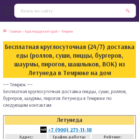
тская кухня
раки
Главная
»
Краснодарский край
»
Темрюк
инская кухня
ды
Бесплатная круглосуточная (24/7) доставка
йская кухня
ны
еды (роллов, суши, пиццы, бургеров,
шаурмы, пирогов, шашлыков, ВОК) из
кская кухня
чики
Летунеда в Темрюке на дом
~~ Темрюк ~~
ская кухня
чка, булочки
Бесплатная круглосуточная доставка пиццы, суши, роллов,
бургеров, шаурмы, пирогов Летунеда в Темрюке по
ерты
следующим контактам:
епродукты
Летунеда
+7 (900) 271-11-18
та
Адрес:
График работы:
Рейтинг: