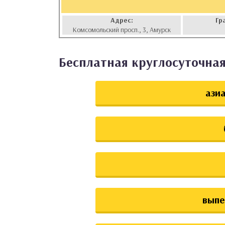
аты
Адрес:
Гр
Комсомольский просп., 3, Амурск
ки
Бесплатная круглосуточная 
апури
азиа
выпе