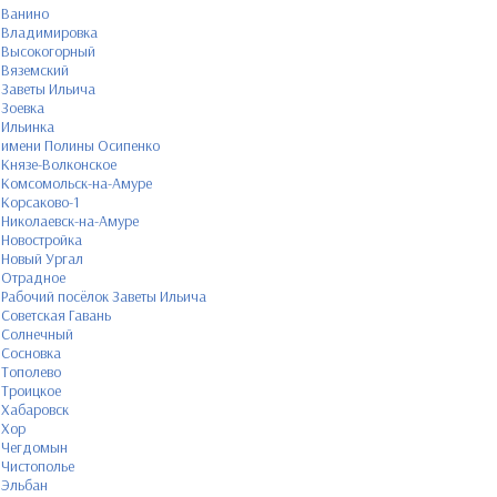
Ванино
Владимировка
Высокогорный
Вяземский
Заветы Ильича
Зоевка
Ильинка
имени Полины Осипенко
Князе-Волконское
Комсомольск-на-Амуре
Корсаково-1
Николаевск-на-Амуре
Новостройка
Новый Ургал
Отрадное
Рабочий посёлок Заветы Ильича
Советская Гавань
Солнечный
Сосновка
Тополево
Троицкое
Хабаровск
Хор
Чегдомын
Чистополье
Эльбан