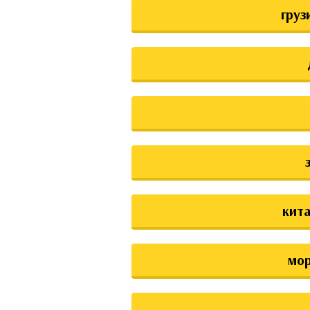
груз
кита
мо