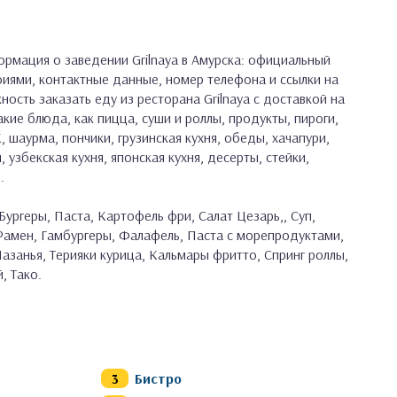
рмация о заведении Grilnaya в Амурска: официальный
фиями, контактные данные, номер телефона и ссылки на
ность заказать еду из ресторана Grilnaya с доставкой на
кие блюда, как пицца, суши и роллы, продукты, пироги,
, шаурма, пончики, грузинская кухня, обеды, хачапури,
, узбекская кухня, японская кухня, десерты, стейки,
.
Бургеры, Паста, Картофель фри, Салат Цезарь,, Суп,
 Рамен, Гамбургеры, Фалафель, Паста с морепродуктами,
азанья, Терияки курица, Кальмары фритто, Спринг роллы,
, Тако.
Бистро