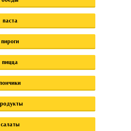
паста
пироги
пицца
пончики
продукты
салаты