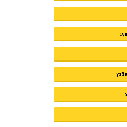
су
узб