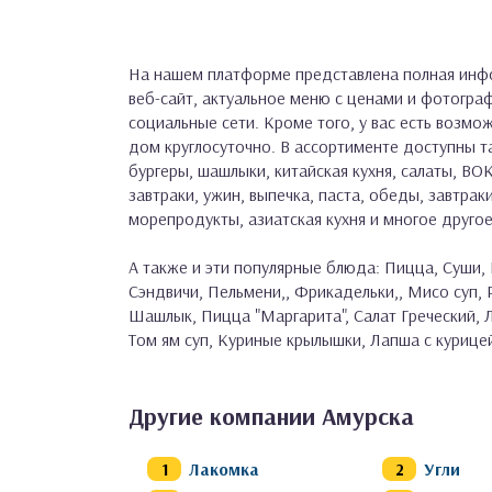
На нашем платформе представлена полная инфо
веб-сайт, актуальное меню с ценами и фотогра
социальные сети. Кроме того, у вас есть возмож
дом круглосуточно. В ассортименте доступны та
бургеры, шашлыки, китайская кухня, салаты, ВОК
завтраки, ужин, выпечка, паста, обеды, завтраки
морепродукты, азиатская кухня и многое другое
А также и эти популярные блюда: Пицца, Суши, 
Сэндвичи, Пельмени,, Фрикадельки,, Мисо суп,
Шашлык, Пицца "Маргарита", Салат Греческий, Л
Том ям суп, Куриные крылышки, Лапша с курицей
Другие компании Амурска
Лакомка
Угли