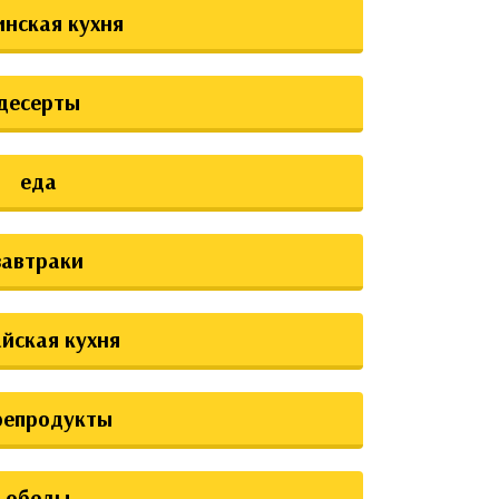
инская кухня
десерты
еда
завтраки
йская кухня
репродукты
обеды