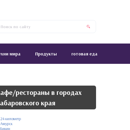
ухни мира
Продукты
готовая еда
афе/рестораны в городах
абаровского края
24 километр
Амурск
Бикин