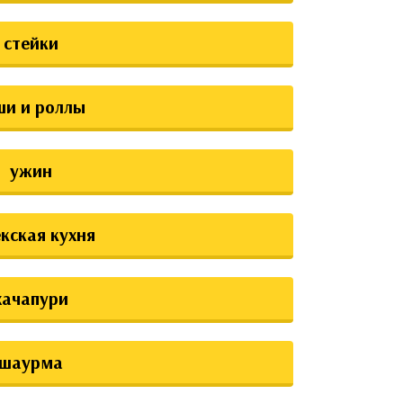
стейки
ши и роллы
ужин
екская кухня
хачапури
шаурма