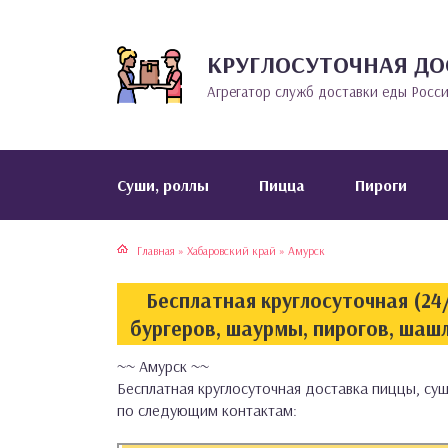
КРУГЛОСУТОЧНАЯ ДО
тская кухня
раки
Агрегатор служб доставки еды Росс
инская кухня
ды
йская кухня
ны
Cуши, роллы
Пицца
Пироги
кская кухня
чики
Главная
»
Хабаровский край
»
Амурск
ская кухня
чка, булочки
Бесплатная круглосуточная (24/
ерты
бургеров, шаурмы, пирогов, шашл
~~ Амурск ~~
епродукты
Бесплатная круглосуточная доставка пиццы, суши
по следующим контактам:
та