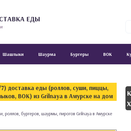
СТАВКА ЕДЫ
ии
Шашлыки
Шаурма
Бургеры
ВОК
К
7) доставка еды (роллов, суши, пиццы,
К
ыков, ВОК) из Grilnaya в Амурске на дом
Х
, роллов, бургеров, шаурмы, пирогов Grilnaya в Амурске