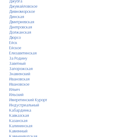
Джубга
Джумайловское
Дивноморское
Динская
Дмитриевская
Днепровская
Должанская
Дюрсо
Ейск
Ейское
Елизаветинская
За Родину
Заветный
Запорожская
Знаменский
Ивановская
Ивановское
Ильич
Ильский
Имеретинский Курорт
Индустриальный
Кабардинка
Кавказская
Казанская
Калининская
Каменный
Камышеватская