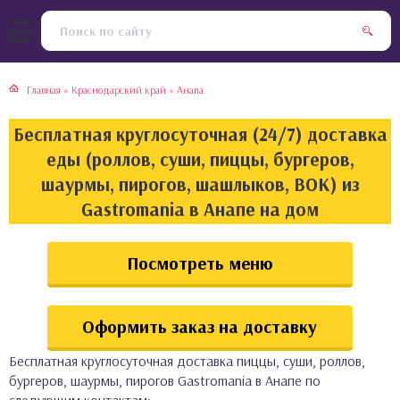
тская кухня
раки
Главная
»
Краснодарский край
»
Анапа
инская кухня
ды
Бесплатная круглосуточная (24/7) доставка
йская кухня
ны
еды (роллов, суши, пиццы, бургеров,
шаурмы, пирогов, шашлыков, ВОК) из
кская кухня
чики
Gastromania в Анапе на дом
ская кухня
чка, булочки
Посмотреть меню
ерты
Оформить заказ на доставку
епродукты
Бесплатная круглосуточная доставка пиццы, суши, роллов,
та
бургеров, шаурмы, пирогов Gastromania в Анапе по