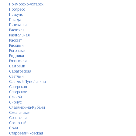
Приморско-Ахтарск
Прогресс
Псекупс
Пшада
Пятихатки
Раевская
Раздольная
Рассвет
Рисовый
Роговская
Родники
Рязанская
Садовый
Саратовская
Светлый
Светлый Путь Ленина
Северская
Северское
Сенной
Сириус
Славянск-на-Кубани
Смоленская
Советская
Сосновый
Сочи
Старовеличковская