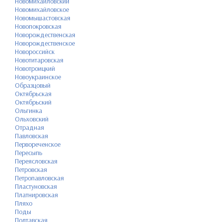
Новомихайловский
Новомихайловское
Новомышастовская
Новопокровская
Новорождественская
Новорождественское
Новороссийск
Новотитаровская
Новотроицкий
Новоукраинское
Образцовый
Октябрьская
Октябрьский
Ольгинка
Ольховский
Отрадная
Павловская
Первореченское
Пересыпь
Переясловская
Петровская
Петропавловская
Пластуновская
Платнировская
Пляхо
Поды
Полтавская