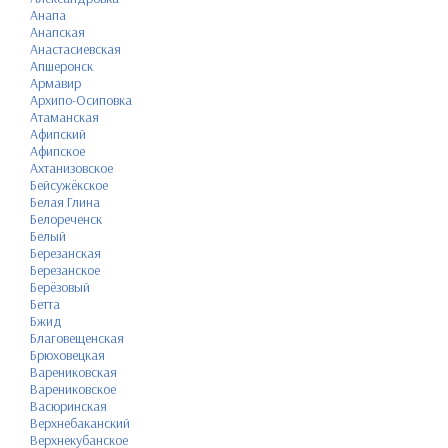
Анапа
Анапская
Анастасиевская
Апшеронск
Армавир
Архипо-Осиповка
Атаманская
Афипский
Афипское
Ахтанизовское
Бейсужёкское
Белая Глина
Белореченск
Белый
Березанская
Березанское
Берёзовый
Бетта
Бжид
Благовещенская
Брюховецкая
Варениковская
Варениковское
Васюринская
Верхнебаканский
Верхнекубанское