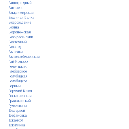
Виноградный
Витязево
Владимирская
Водяная Балка
Возрождение
Волна
Воронежская
Воскресенский
Восточный
Восход
Выселки
Вышестеблиевская
Гай-Кодзор
Геленджик
Глебовское
Голубицкая
Голубицкое
Горный
Горячий Ключ
Гостагаевская
Гражданский
Гулькевичи
Дедеркой
Дефановка
Джанхот
Джигинка