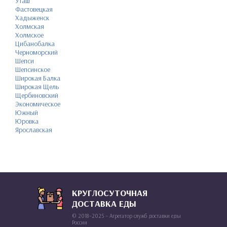
Уташ
Фастовецкая
Хадыженск
Холмская
Холмское
Цибанобалка
Черноморский
Шепси
Шепсинское
Широкая Балка
Широкая Щель
Щербиновский
Экономическое
Южный
Юровка
Ярославская
КРУГЛОСУТОЧНАЯ
ДОСТАВКА ЕДЫ
© 2018–2025 – Агрегатор служб доставки еды
России