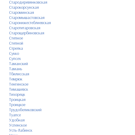
Стародеревянковская
Старокорсунская
Староминская
Старомышастовская
Старонижестеблиевская
Старотитаровская
Старощербиновская
Степное
Степной
Стрелка
Сукко
Супсех
Таманский
Тамань
Тбилисская
Темрюк
Тенгинское
Тимашевск
Тихорецк
Троицкая
Троицкое
Трудобеликовский
Туапсе
Удобная
Успенское
Усть-Лабинск