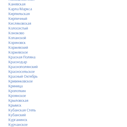
Каневская
Карла Маркса
Кирпильская
Кирпичный
Кисляковская
Колосистый
Коноково
Копанской
Кореновск
Коржевский
Коржевское
Красная Поляна
Краснодар
Краснополянский
Красносельское
Красный Октябрь
Кривенковское
Криница
Кропоткин
Кроянское
Крыловская
Крымск
Кубанская Степь
Кубанский
Курганинск
Курчанское