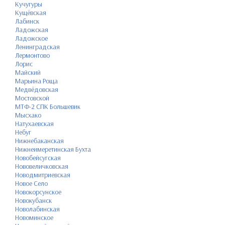
Кучугуры
Кущёвская
Лабинск
Ладожская
Ладожское
Ленинградская
Лермонтово
Лорис
Майский
Марьина Роща
Медвёдовская
Мостовской
МТФ-2 СПК Большевик
Мысхако
Натухаевская
Небуг
Нижнебаканская
Нижнеимеретинская Бухта
Новобейсугская
Нововеличковская
Новодмитриевская
Новое Село
Новокорсунское
Новокубанск
Новолабинская
Новоминское