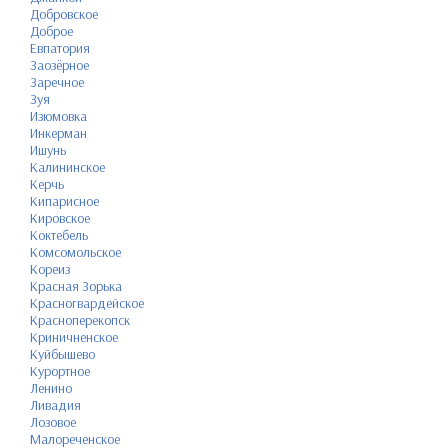
Добровское
Доброе
Евпатория
Заозёрное
Заречное
Зуя
Изюмовка
Инкерман
Ишунь
Калининское
Керчь
Кипарисное
Кировское
Коктебель
Комсомольское
Кореиз
Красная Зорька
Красногвардейское
Красноперекопск
Криничненское
Куйбышево
Курортное
Ленино
Ливадия
Лозовое
Малореченское