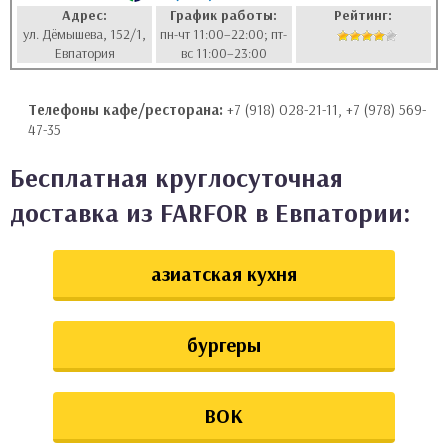
Адрес:
График работы:
Рейтинг:
аты
ул. Дёмышева, 152/1,
пн-чт 11:00–22:00; пт-
Евпатория
вс 11:00–23:00
ки
Телефоны кафе/ресторана:
+7 (918) 028-21-11, +7 (978) 569-
апури
47-35
Бесплатная круглосуточная
доставка из FARFOR в Евпатории:
азиатская кухня
бургеры
ВОК