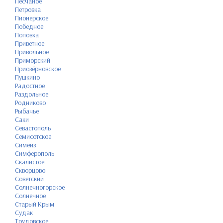
Песчаное
Петровка
Пионерское
Победное
Поповка
Приветное
Привольное
Приморский
Приозёрновское
Пушкино
Радостное
Раздольное
Родниково
Рыбачье
Саки
Севастополь
Семисотское
Симеиз
Симферополь
Скалистое
Скворцово
Советский
Солнечногорское
Солнечное
Старый Крым
Судак
Трудовское