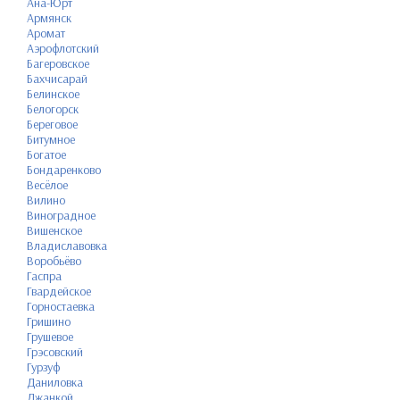
Ана-Юрт
Армянск
Аромат
Аэрофлотский
Багеровское
Бахчисарай
Белинское
Белогорск
Береговое
Битумное
Богатое
Бондаренково
Весёлое
Вилино
Виноградное
Вишенское
Владиславовка
Воробьёво
Гаспра
Гвардейское
Горностаевка
Гришино
Грушевое
Грэсовский
Гурзуф
Даниловка
Джанкой