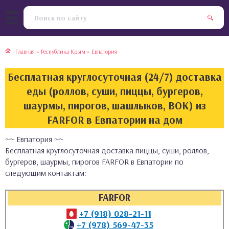
тская кухня
раки
Главная
»
Республика Крым
»
Евпатория
инская кухня
ды
Бесплатная круглосуточная (24/7) доставка
йская кухня
ны
еды (роллов, суши, пиццы, бургеров,
шаурмы, пирогов, шашлыков, ВОК) из
кская кухня
чики
FARFOR в Евпатории на дом
~~ Евпатория ~~
ская кухня
чка, булочки
Бесплатная круглосуточная доставка пиццы, суши, роллов,
бургеров, шаурмы, пирогов FARFOR в Евпатории по
ерты
следующим контактам:
епродукты
FARFOR
+7 (918) 028-21-11
та
+7 (978) 569-47-35