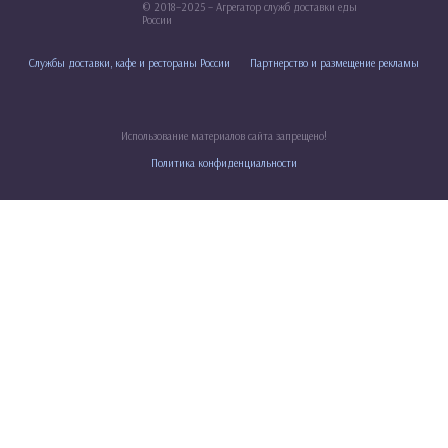
© 2018–2025 – Агрегатор служб доставки еды
России
Службы доставки, кафе и рестораны России
Партнерство и размещение рекламы
Использование материалов сайта запрещено!
Политика конфиденциальности