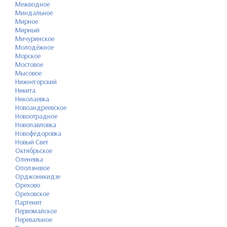
Межводное
Миндальное
Мирное
Мирный
Мичуринское
Молодёжное
Морское
Мостовое
Мысовое
Нижнегорский
Никита
Николаевка
Новоандреевское
Новоотрадное
Новопавловка
Новофёдоровка
Новый Свет
Октябрьское
Оленевка
Оползневое
Орджоникидзе
Орехово
Ореховское
Партенит
Первомайское
Перевальное