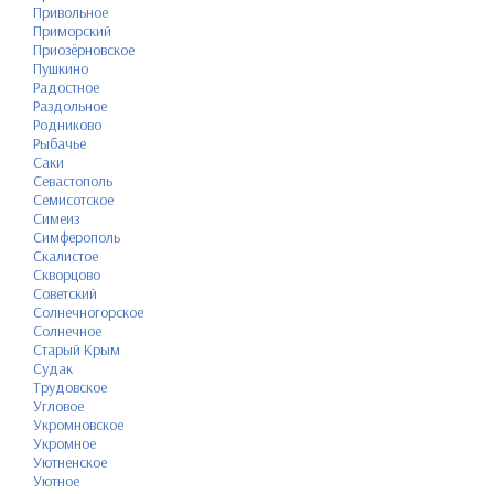
Привольное
Приморский
Приозёрновское
Пушкино
Радостное
Раздольное
Родниково
Рыбачье
Саки
Севастополь
Семисотское
Симеиз
Симферополь
Скалистое
Скворцово
Советский
Солнечногорское
Солнечное
Старый Крым
Судак
Трудовское
Угловое
Укромновское
Укромное
Уютненское
Уютное