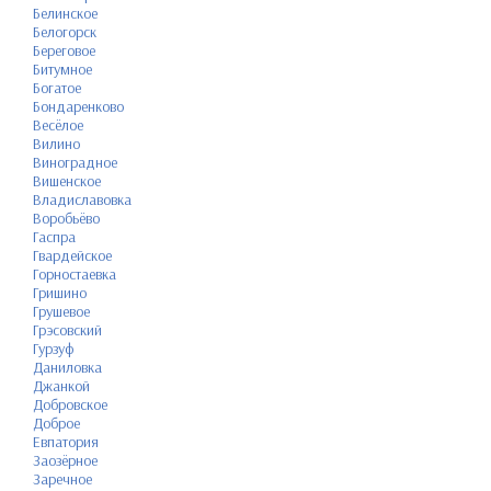
Белинское
Белогорск
Береговое
Битумное
Богатое
Бондаренково
Весёлое
Вилино
Виноградное
Вишенское
Владиславовка
Воробьёво
Гаспра
Гвардейское
Горностаевка
Гришино
Грушевое
Грэсовский
Гурзуф
Даниловка
Джанкой
Добровское
Доброе
Евпатория
Заозёрное
Заречное