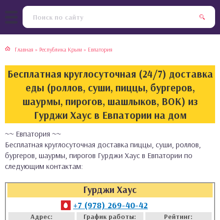
тская кухня
раки
Главная
»
Республика Крым
»
Евпатория
инская кухня
ды
Бесплатная круглосуточная (24/7) доставка
йская кухня
ны
еды (роллов, суши, пиццы, бургеров,
шаурмы, пирогов, шашлыков, ВОК) из
кская кухня
чики
Гурджи Хаус в Евпатории на дом
~~ Евпатория ~~
ская кухня
чка, булочки
Бесплатная круглосуточная доставка пиццы, суши, роллов,
бургеров, шаурмы, пирогов Гурджи Хаус в Евпатории по
ерты
следующим контактам:
епродукты
Гурджи Хаус
+7 (978) 269-40-42
та
Адрес:
График работы:
Рейтинг: