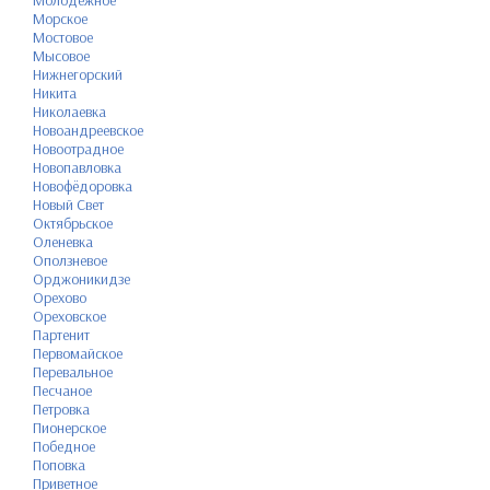
Молодёжное
Морское
Мостовое
Мысовое
Нижнегорский
Никита
Николаевка
Новоандреевское
Новоотрадное
Новопавловка
Новофёдоровка
Новый Свет
Октябрьское
Оленевка
Оползневое
Орджоникидзе
Орехово
Ореховское
Партенит
Первомайское
Перевальное
Песчаное
Петровка
Пионерское
Победное
Поповка
Приветное