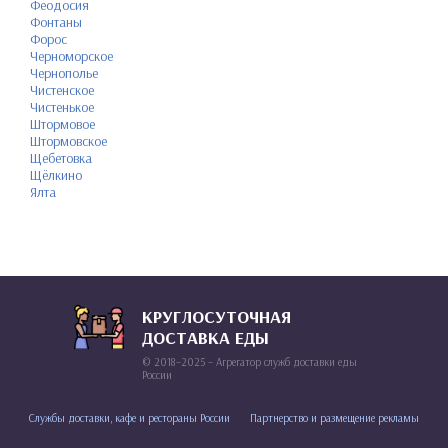
Феодосия
Фонтаны
Форос
Черноморское
Чернополье
Чистенское
Чистенькое
Штормовое
Штормовское
Щебетовка
Щёлкино
Ялта
КРУГЛОСУТОЧНАЯ
ДОСТАВКА ЕДЫ
© 2018–2025 – Агрегатор служб доставки еды
России
Службы доставки, кафе и рестораны России
Партнерство и размещение рекламы