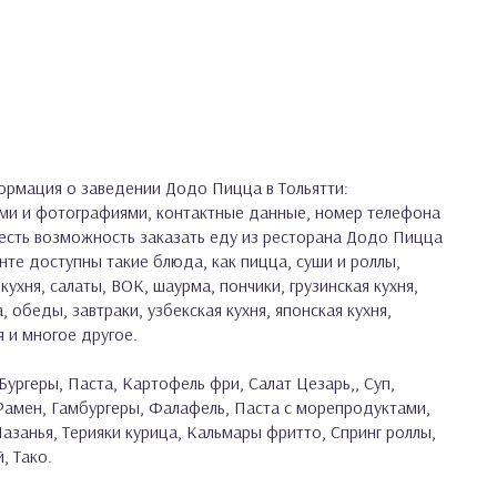
рмация о заведении Додо Пицца в Тольятти:
ами и фотографиями, контактные данные, номер телефона
с есть возможность заказать еду из ресторана Додо Пицца
нте доступны такие блюда, как пицца, суши и роллы,
кухня, салаты, ВОК, шаурма, пончики, грузинская кухня,
, обеды, завтраки, узбекская кухня, японская кухня,
я и многое другое.
Бургеры, Паста, Картофель фри, Салат Цезарь,, Суп,
 Рамен, Гамбургеры, Фалафель, Паста с морепродуктами,
азанья, Терияки курица, Кальмары фритто, Спринг роллы,
, Тако.