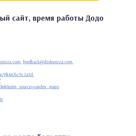
ый сайт, время работы Додо
opizza.com
,
feedback@dodopizza.com
,
.me/YlkM/bc9c2a3d
,
?
link&utm_source=yandex_maps
lt