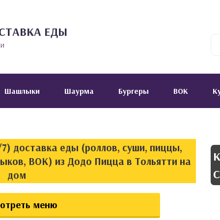
СТАВКА ЕДЫ
ии
Шашлыки
Шаурма
Бургеры
ВОК
К
7) доставка еды (роллов, суши, пиццы,
К
ыков, ВОК) из Додо Пицца в Тольятти на
С
дом
отреть меню