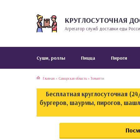
КРУГЛОСУТОЧНАЯ ДО
тская кухня
раки
Агрегатор служб доставки еды Росс
инская кухня
ды
йская кухня
ны
Cуши, роллы
Пицца
Пироги
кская кухня
чики
Главная
»
Самарская область
»
Тольятти
ская кухня
чка, булочки
Бесплатная круглосуточная (24/
ерты
бургеров, шаурмы, пирогов, шашл
епродукты
Посм
та