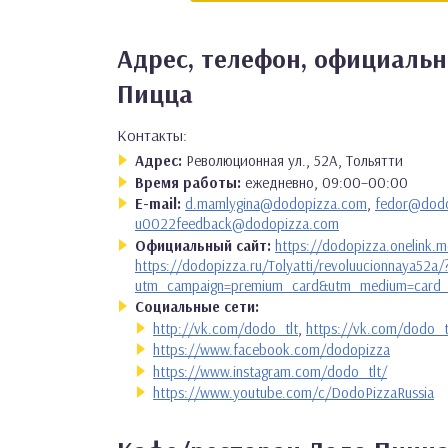
Адрес, телефон, официальн
Пицца
Контакты:
Адрес:
Революционная ул., 52А, Тольятти
Время работы:
ежедневно, 09:00–00:00
E-mail:
d.mamlygina@dodopizza.com
,
fedor@dod
u0022feedback@dodopizza.com
Официальный сайт:
https://dodopizza.onelink
https://dodopizza.ru/Tolyatti/revoluucionnaya52a/
utm_campaign=premium_card&utm_medium=card_
Социальные сети:
http://vk.com/dodo_tlt
,
https://vk.com/dodo_t
https://www.facebook.com/dodopizza
https://www.instagram.com/dodo_tlt/
https://www.youtube.com/c/DodoPizzaRussia