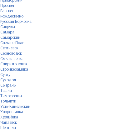
Приморский
Просвет
Рассвет
Рождествено
Русская Борковка
Савруха
Самара
Самарский
Светлое Поле
Сергиевск
Серноводск
Смышляевка
Спиридоновка
Стройкерамика
Сургут
Суходол
Сызрань
Ташла
Тимофеевка
Тольятти
Усть-Кинельский
Хворостянка
Хрящёвка
Чапаевск
Шентала