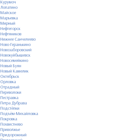
Курумоч
Лопатино
Майское
Марьевка
Мирный
Нефтегорск
Нефтяников
Нижнее Санчелеево
Ново-Геранькино
Новозаборовский
Новокуйбышевск
Новосемейкино
Новый Буян
Новый Камелик
Октябрьск
Орловка
Отрадный
Переволоки
Пестравка
Петра Дубрава
Подстёпки
Подъём-Михайловка
Покровка
Похвистнево
Приволжье
Придорожный