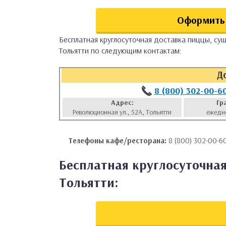
аты
Оформить 
ки
Бесплатная круглосуточная доставка пиццы, суш
Тольятти по следующим контактам:
апури
Д
8 (800) 302-00-6
Адрес:
Гр
Революционная ул., 52А, Тольятти
ежедн
Телефоны кафе/ресторана:
8 (800) 302-00-60
Бесплатная круглосуточная
Тольятти: