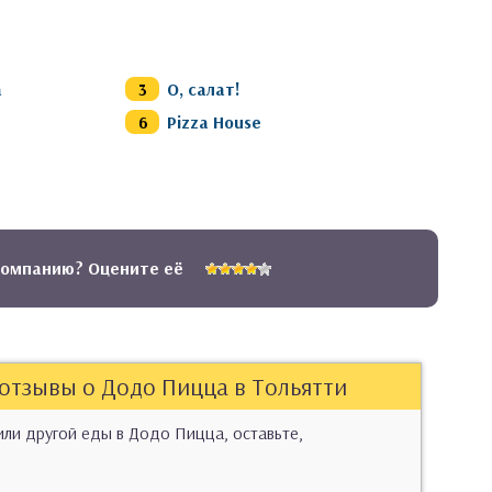
а
О, салат!
Pizza House
компанию? Оцените её
 отзывы о Додо Пицца в Тольятти
или другой еды в Додо Пицца, оставьте,