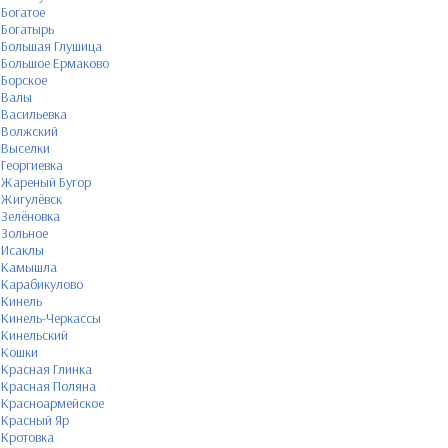
Богатое
Богатырь
Большая Глушица
Большое Ермаково
Борское
Валы
Васильевка
Волжский
Выселки
Георгиевка
Жареный Бугор
Жигулёвск
Зелёновка
Зольное
Исаклы
Камышла
Карабикулово
Кинель
Кинель-Черкассы
Кинельский
Кошки
Красная Глинка
Красная Поляна
Красноармейское
Красный Яр
Кротовка