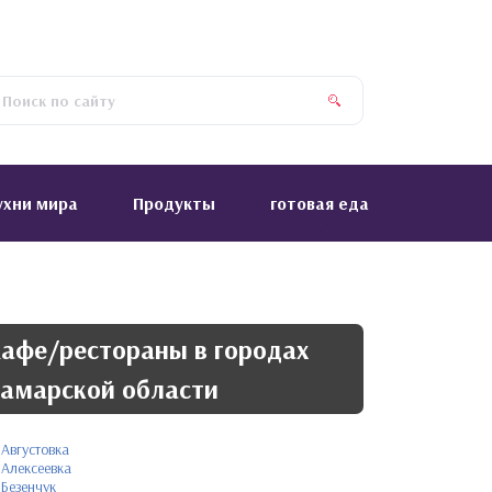
ухни мира
Продукты
готовая еда
афе/рестораны в городах
амарской области
Августовка
Алексеевка
Безенчук