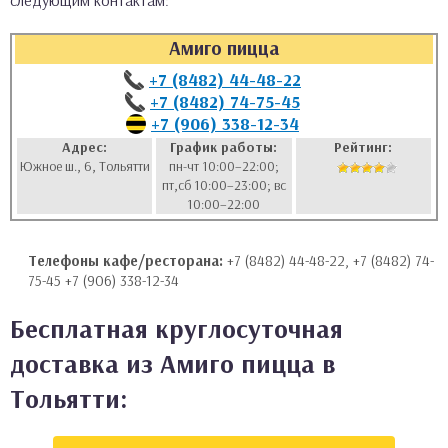
следующим контактам:
аты
Амиго пицца
ки
+7 (8482) 44-48-22
+7 (8482) 74-75-45
+7 (906) 338-12-34
апури
Адрес:
График работы:
Рейтинг:
Южное ш., 6, Тольятти
пн-чт 10:00–22:00;
пт,сб 10:00–23:00; вс
10:00–22:00
Телефоны кафе/ресторана:
+7 (8482) 44-48-22, +7 (8482) 74-
75-45 +7 (906) 338-12-34
Бесплатная круглосуточная
доставка из Амиго пицца в
Тольятти: