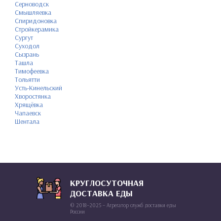
Серноводск
Смышляевка
Спиридоновка
Стройкерамика
Сургут
Суходол
Сызрань
Ташла
Тимофеевка
Тольятти
Усть-Кинельский
Хворостянка
Хрящёвка
Чапаевск
Шентала
КРУГЛОСУТОЧНАЯ
ДОСТАВКА ЕДЫ
© 2018–2025 – Агрегатор служб доставки еды
России