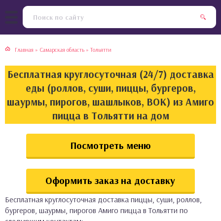
тская кухня
раки
Главная
»
Самарская область
»
Тольятти
инская кухня
ды
Бесплатная круглосуточная (24/7) доставка
йская кухня
ны
еды (роллов, суши, пиццы, бургеров,
шаурмы, пирогов, шашлыков, ВОК) из Амиго
кская кухня
чики
пицца в Тольятти на дом
ская кухня
чка, булочки
Посмотреть меню
ерты
Оформить заказ на доставку
епродукты
Бесплатная круглосуточная доставка пиццы, суши, роллов,
та
бургеров, шаурмы, пирогов Амиго пицца в Тольятти по