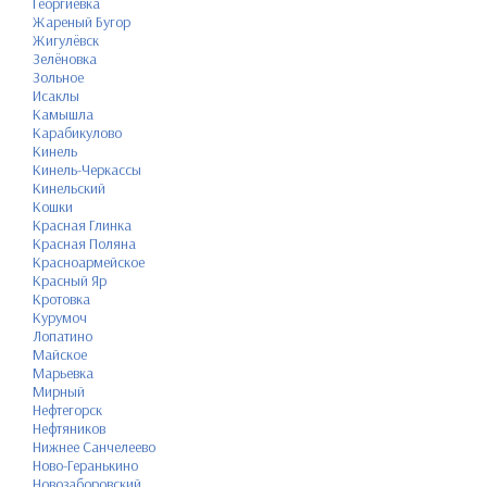
Георгиевка
Жареный Бугор
Жигулёвск
Зелёновка
Зольное
Исаклы
Камышла
Карабикулово
Кинель
Кинель-Черкассы
Кинельский
Кошки
Красная Глинка
Красная Поляна
Красноармейское
Красный Яр
Кротовка
Курумоч
Лопатино
Майское
Марьевка
Мирный
Нефтегорск
Нефтяников
Нижнее Санчелеево
Ново-Геранькино
Новозаборовский