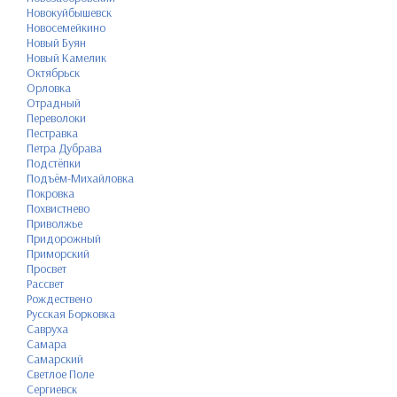
Новокуйбышевск
Новосемейкино
Новый Буян
Новый Камелик
Октябрьск
Орловка
Отрадный
Переволоки
Пестравка
Петра Дубрава
Подстёпки
Подъём-Михайловка
Покровка
Похвистнево
Приволжье
Придорожный
Приморский
Просвет
Рассвет
Рождествено
Русская Борковка
Савруха
Самара
Самарский
Светлое Поле
Сергиевск