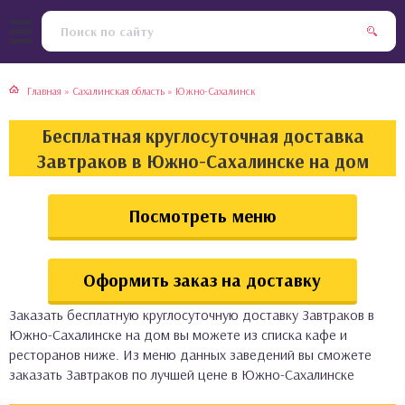
тская кухня
раки
Главная
»
Сахалинская область
»
Южно-Сахалинск
инская кухня
ды
Бесплатная круглосуточная доставка
йская кухня
ны
Завтраков в Южно-Сахалинске на дом
кская кухня
чики
Посмотреть меню
ская кухня
чка, булочки
Оформить заказ на доставку
ерты
Заказать бесплатную круглосуточную доставку Завтраков в
Южно-Сахалинске на дом вы можете из списка кафе и
епродукты
ресторанов ниже. Из меню данных заведений вы сможете
заказать Завтраков по лучшей цене в Южно-Сахалинске
та