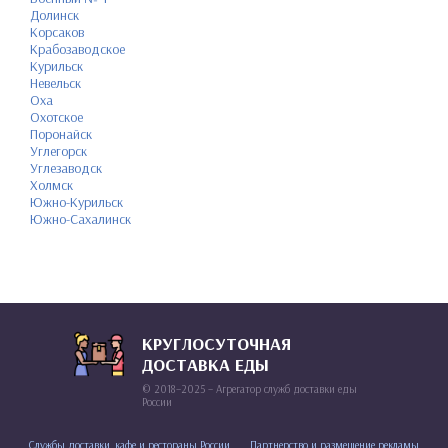
Долинск
Корсаков
Крабозаводское
Курильск
Невельск
Оха
Охотское
Поронайск
Углегорск
Углезаводск
Холмск
Южно-Курильск
Южно-Сахалинск
КРУГЛОСУТОЧНАЯ
ДОСТАВКА ЕДЫ
© 2018–2025 – Агрегатор служб доставки еды
России
Службы доставки, кафе и рестораны России
Партнерство и размещение рекламы