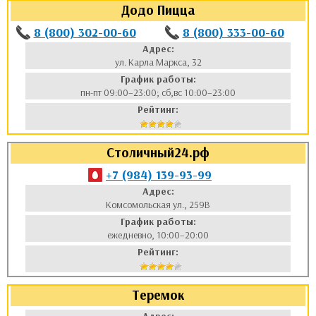
Додо Пицца
аты
8 (800) 302-00-60
8 (800) 333-00-60
Адрес:
ки
ул. Карла Маркса, 32
График работы:
апури
пн-пт 09:00–23:00; сб,вс 10:00–23:00
Рейтинг:
Столичный24.рф
+7 (984) 139-93-99
Адрес:
Комсомольская ул., 259В
График работы:
ежедневно, 10:00–20:00
Рейтинг:
Теремок