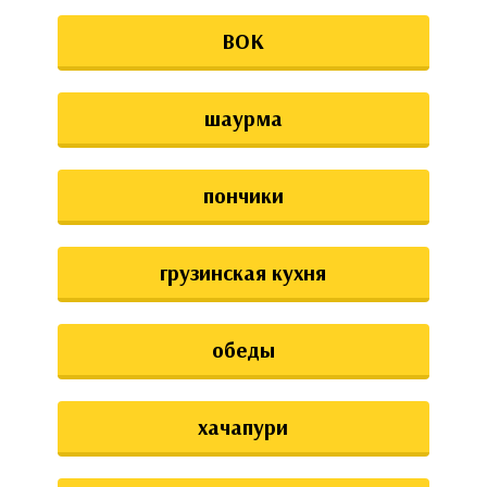
ВОК
шаурма
пончики
грузинская кухня
обеды
хачапури