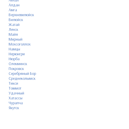
Айхал
Алдан
Амга
Верхневилюйск
Вилюйск
Жатай
Ленск
Майя
Мирный
Мохсоголлох
Намцы
Нерюнгри
Нюрба
Олекминск
Покровск
Серебряный Бор
Среднеколымск
Тикси
Томмот
Удачный
Хатассы
Чурапча
Якутск