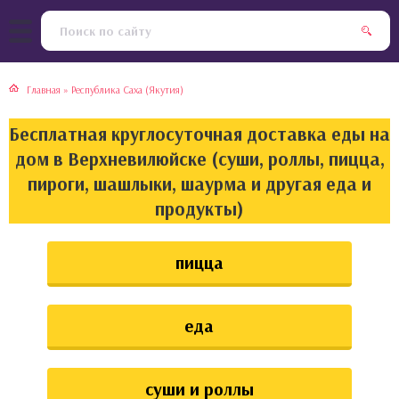
тская кухня
раки
Главная
»
Республика Саха (Якутия)
инская кухня
ды
Бесплатная круглосуточная доставка еды на
йская кухня
ны
дом в Верхневилюйске (суши, роллы, пицца,
пироги, шашлыки, шаурма и другая еда и
кская кухня
чики
продукты)
ская кухня
чка, булочки
пицца
ерты
еда
епродукты
та
суши и роллы