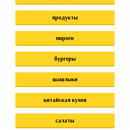
аты
продукты
ки
апури
пироги
бургеры
шашлыки
китайская кухня
салаты