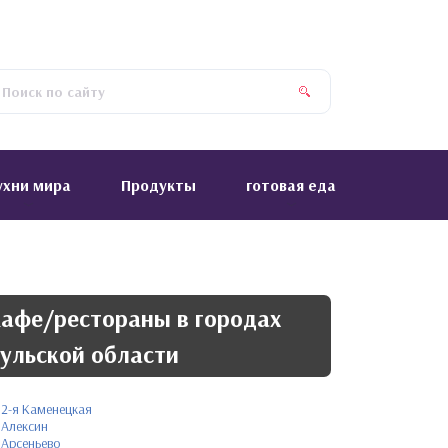
ухни мира
Продукты
готовая еда
афе/рестораны в городах
ульской области
2-я Каменецкая
Алексин
Арсеньево