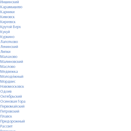
Иншинский
Карамышево
Карники
Кимовск
Киреевск
Крутой Верх
Кукуй
Куркино
Лапотково
Ленинский
Липки
Малахово
Малиновский
Маслово
Медвежка
Молодёжный
Мордвес
Новомосковск
Одоев
Октябрьский
Осиновая Гора
Первомайский
Петровский
Плавск
Придорожный
Рассвет