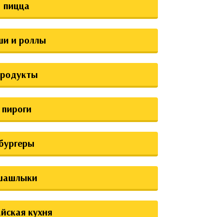
пицца
ши и роллы
продукты
пироги
бургеры
шашлыки
йская кухня