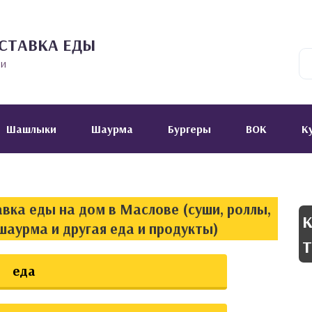
СТАВКА ЕДЫ
ии
Шашлыки
Шаурма
Бургеры
ВОК
К
вка еды на дом в Маслове (суши, роллы,
К
шаурма и другая еда и продукты)
Т
еда