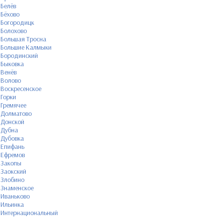
Белёв
Бёхово
Богородицк
Болохово
Большая Тросна
Большие Калмыки
Бородинский
Быковка
Венёв
Волово
Воскресенское
Горки
Гремячее
Долматово
Донской
Дубна
Дубовка
Епифань
Ефремов
Закопы
Заокский
Злобино
Знаменское
Иваньково
Ильинка
Интернациональный