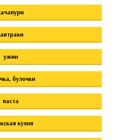
хачапури
завтраки
ужин
чка, булочки
паста
екская кухня