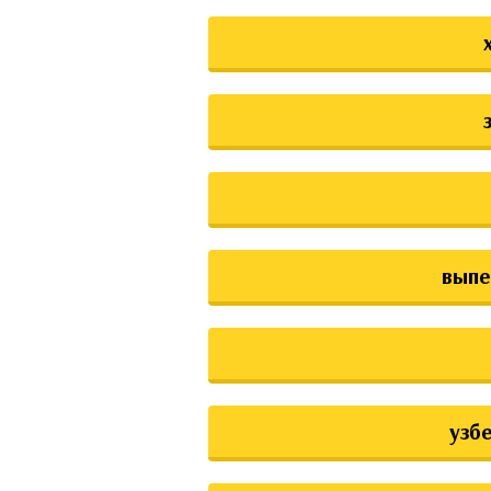
выпе
узб