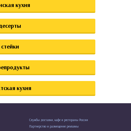
нская кухня
десерты
стейки
репродукты
тская кухня
Службы доставки, кафе и рестораны России
Партнерство и размещение рекламы