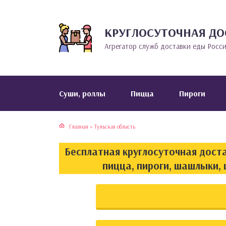
КРУГЛОСУТОЧНАЯ ДО
тская кухня
раки
Агрегатор служб доставки еды Росс
инская кухня
ды
йская кухня
ны
Cуши, роллы
Пицца
Пироги
кская кухня
чики
Главная
»
Тульская область
ская кухня
чка, булочки
Бесплатная круглосуточная доста
ерты
пицца, пироги, шашлыки, 
епродукты
та