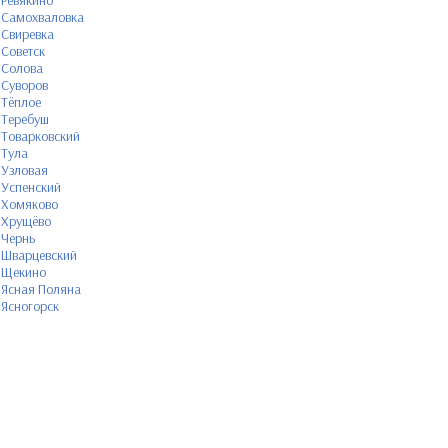
Ревякино
Самохваловка
Свиревка
Советск
Солова
Суворов
Тёплое
Теребуш
Товарковский
Тула
Узловая
Успенский
Хомяково
Хрущёво
Чернь
Шварцевский
Щекино
Ясная Поляна
Ясногорск