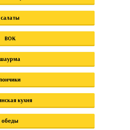
салаты
ВОК
шаурма
пончики
инская кухня
обеды