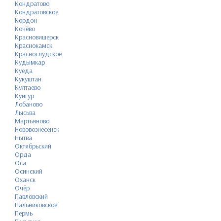
Кондратово
Кондратовское
Кордон
Кочёво
Красновишерск
Краснокамск
Краснослудское
Кудымкар
Куеда
Кукуштан
Култаево
Кунгур
Лобаново
Лысьва
Мартьяново
Нововознесенск
Нытва
Октябрьский
Орда
Оса
Осинский
Оханск
Очёр
Павловский
Пальниковское
Пермь