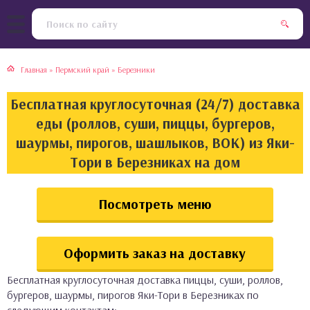
тская кухня
раки
Главная
»
Пермский край
»
Березники
инская кухня
ды
Бесплатная круглосуточная (24/7) доставка
йская кухня
ны
еды (роллов, суши, пиццы, бургеров,
шаурмы, пирогов, шашлыков, ВОК) из Яки-
кская кухня
чики
Тори в Березниках на дом
ская кухня
чка, булочки
Посмотреть меню
ерты
Оформить заказ на доставку
епродукты
Бесплатная круглосуточная доставка пиццы, суши, роллов,
та
бургеров, шаурмы, пирогов Яки-Тори в Березниках по