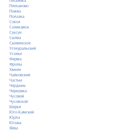
Песьянка
Плеханово
Пожва
Полазна
Сокол
Соликамск
Суксун
Сылва
Сылвенское
Углеуральский
Усолье
Ферма
Фролы
Хмели
Чайковский
Частые
Чердынь
Чернушка
Чусовой
Чусовской
Шерья
Юго-Камский
Юрла
Юсьва
Яйва