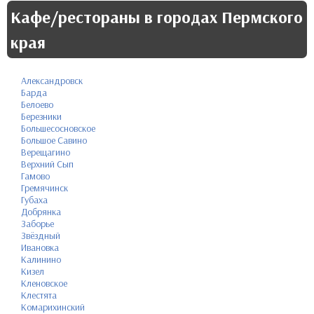
Кафе/рестораны в городах Пермского
края
Александровск
Барда
Белоево
Березники
Большесосновское
Большое Савино
Верещагино
Верхний Сып
Гамово
Гремячинск
Губаха
Добрянка
Заборье
Звёздный
Ивановка
Калинино
Кизел
Кленовское
Клестята
Комарихинский