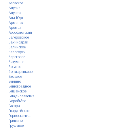
Азовское
Алупка
Алушта
Ана-Юрт
Армянск
Аромат
Аэрофлотский
Багеровское
Бахчисарай
Белинское
Белогорск
Береговое
Битумное
Богатое
Бондаренково
Весёлое
Вилино
Виноградное
Вишенское
Владиславовка
Воробьёво
Гаспра
Гвардейское
Горностаевка
Гришино
Грушевое