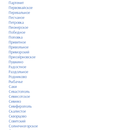
Партенит
Первомайское
Перевальное
Песчаное
Петровка
Пионерское
Победное
Поповка
Приветное
Привольное
Приморский
Приозёрновское
Пушкино
Радостное
Раздольное
Родниково
Рыбачье
Саки
Севастополь
Семисотское
Симеиз
Симферополь
Скалистое
Скворцово
Советский
Солнечногорское