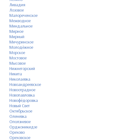
Ливадия
Лозовое
Малореченское
Межводное
Миндальное
Мирное
Мирный
Мичуринское
Молодёжное
Морское
Мостовое
Мысовое
Нижнегорский
Никита
Николаевка
Новоандреевское
Новоотрадное
Новопавловка
Новофёдоровка
Новый Свет
Октябрьское
Оленевка
Оползневое
Орджоникидзе
Орехово
Ореховское