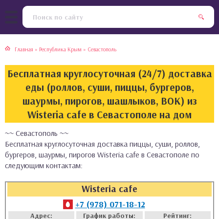
тская кухня
раки
Главная
»
Республика Крым
»
Севастополь
инская кухня
ды
Бесплатная круглосуточная (24/7) доставка
йская кухня
ны
еды (роллов, суши, пиццы, бургеров,
шаурмы, пирогов, шашлыков, ВОК) из
кская кухня
чики
Wisteria cafe в Севастополе на дом
~~ Севастополь ~~
ская кухня
чка, булочки
Бесплатная круглосуточная доставка пиццы, суши, роллов,
бургеров, шаурмы, пирогов Wisteria cafe в Севастополе по
ерты
следующим контактам:
епродукты
Wisteria cafe
+7 (978) 071-18-12
та
Адрес:
График работы:
Рейтинг: