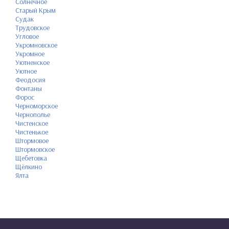
Солнечное
Старый Крым
Судак
Трудовское
Угловое
Укромновское
Укромное
Уютненское
Уютное
Феодосия
Фонтаны
Форос
Черноморское
Чернополье
Чистенское
Чистенькое
Штормовое
Штормовское
Щебетовка
Щёлкино
Ялта