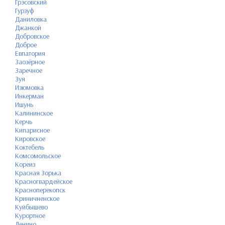
Грэсовский
Гурзуф
Даниловка
Джанкой
Добровское
Доброе
Евпатория
Заозёрное
Заречное
Зуя
Изюмовка
Инкерман
Ишунь
Калининское
Керчь
Кипарисное
Кировское
Коктебель
Комсомольское
Кореиз
Красная Зорька
Красногвардейское
Красноперекопск
Криничненское
Куйбышево
Курортное
Ленино