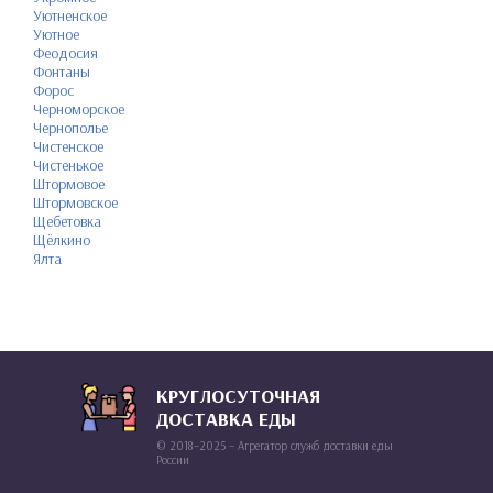
Уютненское
Уютное
Феодосия
Фонтаны
Форос
Черноморское
Чернополье
Чистенское
Чистенькое
Штормовое
Штормовское
Щебетовка
Щёлкино
Ялта
КРУГЛОСУТОЧНАЯ
ДОСТАВКА ЕДЫ
© 2018–2025 – Агрегатор служб доставки еды
России