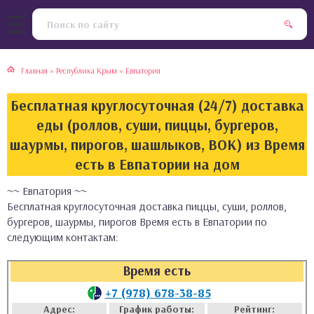
тская кухня
раки
Главная
»
Республика Крым
»
Евпатория
инская кухня
ды
Бесплатная круглосуточная (24/7) доставка
йская кухня
ны
еды (роллов, суши, пиццы, бургеров,
шаурмы, пирогов, шашлыков, ВОК) из Время
кская кухня
чики
есть в Евпатории на дом
~~ Евпатория ~~
ская кухня
чка, булочки
Бесплатная круглосуточная доставка пиццы, суши, роллов,
бургеров, шаурмы, пирогов Время есть в Евпатории по
ерты
следующим контактам:
епродукты
Время есть
+7 (978) 678-38-85
та
Адрес:
График работы:
Рейтинг: