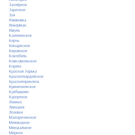
Заозёрное
Заречное
Зуя
Изюмовка
Инкерман
Ишунь
Калининское
Керчь
Кипарисное
Кировское
Коктебель
Комсомольское
Кореиз
Красная Зорька
Красногвардейское
Красноперекопск
Криничненское
Куйбышево
Курортное
Ленино
Ливадия
Лозовое
Малореченское
Межводное
Миндальное
Мирное