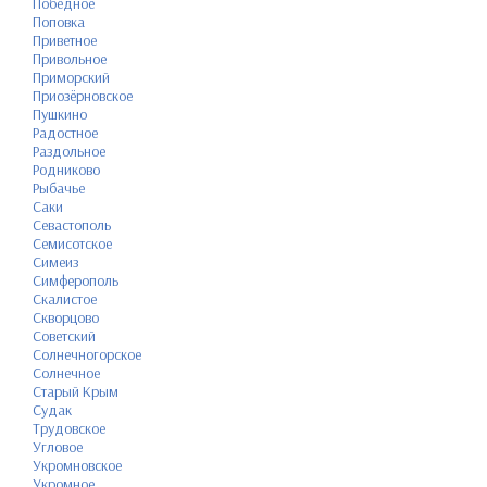
Победное
Поповка
Приветное
Привольное
Приморский
Приозёрновское
Пушкино
Радостное
Раздольное
Родниково
Рыбачье
Саки
Севастополь
Семисотское
Симеиз
Симферополь
Скалистое
Скворцово
Советский
Солнечногорское
Солнечное
Старый Крым
Судак
Трудовское
Угловое
Укромновское
Укромное