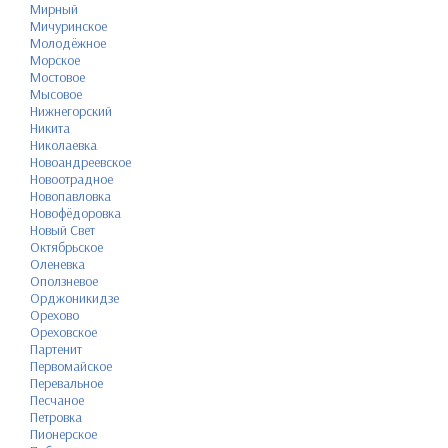
Мирный
Мичуринское
Молодёжное
Морское
Мостовое
Мысовое
Нижнегорский
Никита
Николаевка
Новоандреевское
Новоотрадное
Новопавловка
Новофёдоровка
Новый Свет
Октябрьское
Оленевка
Оползневое
Орджоникидзе
Орехово
Ореховское
Партенит
Первомайское
Перевальное
Песчаное
Петровка
Пионерское