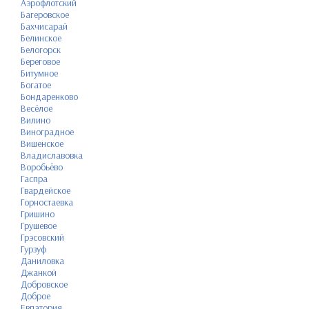
Аэрофлотский
Багеровское
Бахчисарай
Белинское
Белогорск
Береговое
Битумное
Богатое
Бондаренково
Весёлое
Вилино
Виноградное
Вишенское
Владиславовка
Воробьёво
Гаспра
Гвардейское
Горностаевка
Гришино
Грушевое
Грэсовский
Гурзуф
Даниловка
Джанкой
Добровское
Доброе
Евпатория