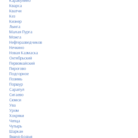
Каракулино
Кварса
Кватчи
Кез
Кизнер
Лынга
Малая Пурга
Можга
Нефтеразведчиков
Нечкино
Новая Казмаска
Октябрьский
Первомайский
Пирогово
Подгорное
Позимь
Поршур
Сарапул
Сигаево
Сюмси
Ува
Уром
Хохряки
Чепца
Чутырь
Шаркан
Якшур-Бодья