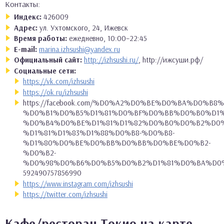
Контакты:
Индекс:
426009
Адрес:
ул. Ухтомского, 24, Ижевск
Время работы:
ежедневно, 10:00–22:45
E-mail:
marina.izhsushi@yandex.ru
Официальный сайт:
http://izhsushi.ru/
, http://ижсуши.рф/
Социальные сети:
https://vk.com/izhsushi
https://ok.ru/izhsushi
https://facebook.com/%D0%A2%D0%BE%D0%BA%D0%B8
%D0%B1%D0%B5%D1%81%D0%BF%D0%BB%D0%B0%D1%
%D0%B4%D0%BE%D1%81%D1%82%D0%B0%D0%B2%D0
%D1%81%D1%83%D1%88%D0%B8-%D0%B8-
%D1%80%D0%BE%D0%BB%D0%BB%D0%BE%D0%B2-
%D0%B2-
%D0%98%D0%B6%D0%B5%D0%B2%D1%81%D0%BA%D0%
592490757856990
https://www.instagram.com/izhsushi
https://twitter.com/izhsushi
Кафе/ресторан Токио на карте