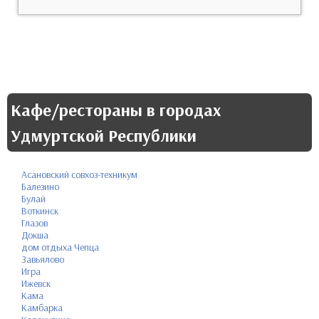
Кафе/рестораны в городах
Удмуртской Республики
Асановский совхоз-техникум
Балезино
Булай
Воткинск
Глазов
Докша
дом отдыха Чепца
Завьялово
Игра
Ижевск
Кама
Камбарка