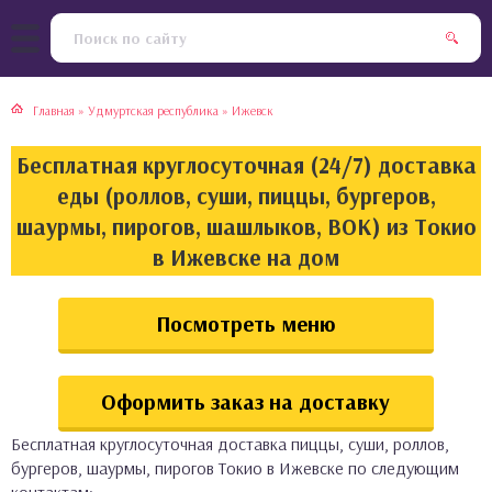
тская кухня
раки
Главная
»
Удмуртская республика
»
Ижевск
инская кухня
ды
Бесплатная круглосуточная (24/7) доставка
йская кухня
ны
еды (роллов, суши, пиццы, бургеров,
шаурмы, пирогов, шашлыков, ВОК) из Токио
кская кухня
чики
в Ижевске на дом
ская кухня
чка, булочки
Посмотреть меню
ерты
Оформить заказ на доставку
епродукты
Бесплатная круглосуточная доставка пиццы, суши, роллов,
та
бургеров, шаурмы, пирогов Токио в Ижевске по следующим