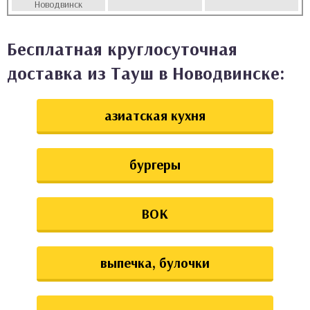
Новодвинск
аты
Бесплатная круглосуточная
ки
доставка из Тауш в Новодвинске:
апури
азиатская кухня
бургеры
ВОК
выпечка, булочки