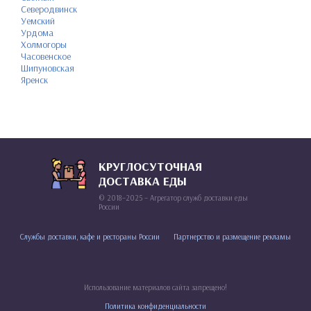
Северодвинск
Уемский
Урдома
Холмогоры
Часовенское
Шипуновская
Яренск
КРУГЛОСУТОЧНАЯ
ДОСТАВКА ЕДЫ
© 2018–2025 – Агрегатор служб доставки еды
России
Службы доставки, кафе и рестораны России
Партнерство и размещение рекламы
Использование материалов сайта запрещено!
Политика конфиденциальности