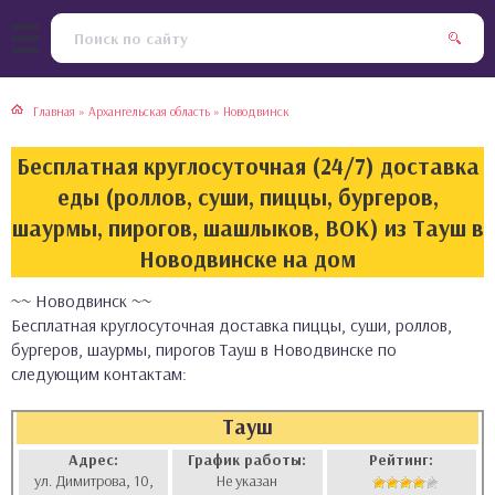
тская кухня
раки
Главная
»
Архангельская область
»
Новодвинск
инская кухня
ды
Бесплатная круглосуточная (24/7) доставка
йская кухня
ны
еды (роллов, суши, пиццы, бургеров,
шаурмы, пирогов, шашлыков, ВОК) из Тауш в
кская кухня
чики
Новодвинске на дом
~~ Новодвинск ~~
ская кухня
чка, булочки
Бесплатная круглосуточная доставка пиццы, суши, роллов,
бургеров, шаурмы, пирогов Тауш в Новодвинске по
ерты
следующим контактам:
епродукты
Тауш
Адрес:
График работы:
Рейтинг:
та
ул. Димитрова, 10,
Не указан