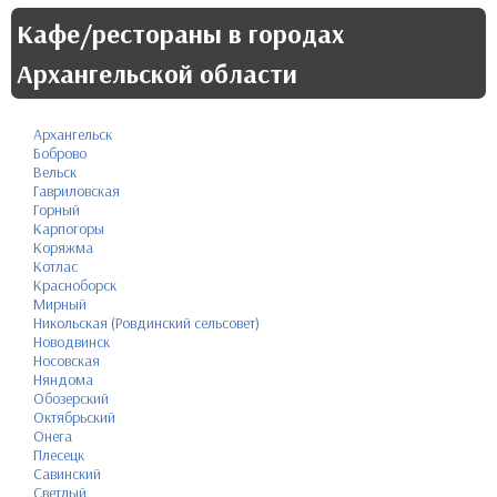
Кафе/рестораны в городах
Архангельской области
Архангельск
Боброво
Вельск
Гавриловская
Горный
Карпогоры
Коряжма
Котлас
Красноборск
Мирный
Никольская (Ровдинский сельсовет)
Новодвинск
Носовская
Няндома
Обозерский
Октябрьский
Онега
Плесецк
Савинский
Светлый