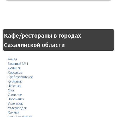
Кафе/рестораны в городах
Сахалинской области
Анива
Военный № 1
Долинск
Корсаков
Крабозаводское
Курильск
Невельск
Оха
Охотское
Поронайск
Углегорск
Углезаводск
Холмск
Южно-Курильск