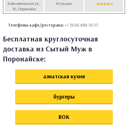
Комсомольская ул.,
Не указан
аты
16, Поронайск
ки
Телефоны кафе/ресторана:
+7 (924) 488-70-53
апури
Бесплатная круглосуточная
доставка из Сытый Муж в
Поронайске:
азиатская кухня
бургеры
ВОК