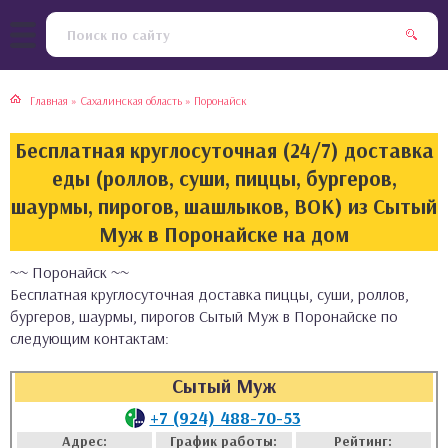
тская кухня
раки
Главная
»
Сахалинская область
»
Поронайск
инская кухня
ды
Бесплатная круглосуточная (24/7) доставка
йская кухня
ны
еды (роллов, суши, пиццы, бургеров,
шаурмы, пирогов, шашлыков, ВОК) из Сытый
кская кухня
чики
Муж в Поронайске на дом
~~ Поронайск ~~
ская кухня
чка, булочки
Бесплатная круглосуточная доставка пиццы, суши, роллов,
бургеров, шаурмы, пирогов Сытый Муж в Поронайске по
ерты
следующим контактам:
епродукты
Сытый Муж
+7 (924) 488-70-53
та
Адрес:
График работы:
Рейтинг: