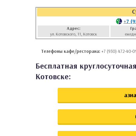
аты
С
+7 (
ки
Адрес:
Гр
ул. Котовского, 11, Котовск
ежедн
апури
Телефоны кафе/ресторана:
+7 (930) 472-40-0
Бесплатная круглосуточная
Котовске:
азиа