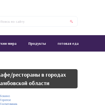
ухни мира
Продукты
готовая еда
афе/рестораны в городах
амбовской области
Бокино
Горелое
Госпитомник