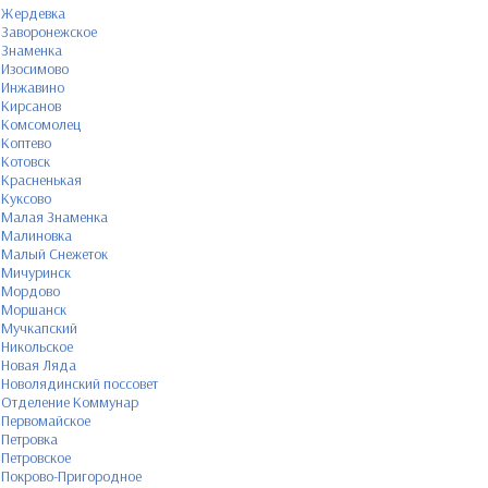
Жердевка
Заворонежское
Знаменка
Изосимово
Инжавино
Кирсанов
Комсомолец
Коптево
Котовск
Красненькая
Куксово
Малая Знаменка
Малиновка
Малый Снежеток
Мичуринск
Мордово
Моршанск
Мучкапский
Никольское
Новая Ляда
Новолядинский поссовет
Отделение Коммунар
Первомайское
Петровка
Петровское
Покрово-Пригородное