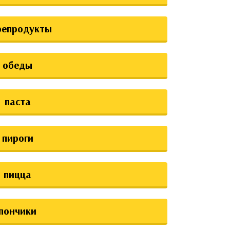
репродукты
обеды
паста
пироги
пицца
пончики