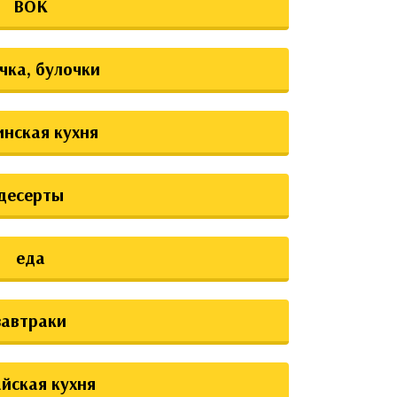
ВОК
чка, булочки
инская кухня
десерты
еда
завтраки
йская кухня