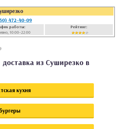
уширезко
930) 472-40-09
афик работы:
Рейтинг:
евно, 10:00–22:00
9
 доставка из Суширезко в
тская кухня
бургеры