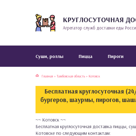
КРУГЛОСУТОЧНАЯ ДО
тская кухня
раки
Агрегатор служб доставки еды Росс
инская кухня
ды
йская кухня
ны
Cуши, роллы
Пицца
Пироги
кская кухня
чики
Главная
»
Тамбовская область
»
Котовск
ская кухня
чка, булочки
Бесплатная круглосуточная (24/
ерты
бургеров, шаурмы, пирогов, шаш
епродукты
~~ Котовск ~~
Бесплатная круглосуточная доставка пиццы, суш
та
Котовске по следующим контактам: