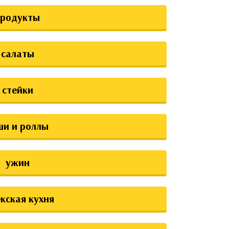
продукты
салаты
стейки
ши и роллы
ужин
екская кухня