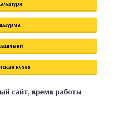
хачапури
шаурма
шашлыки
нская кухня
ый сайт, время работы