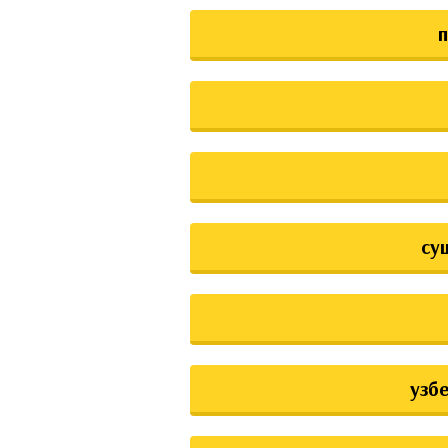
су
узб