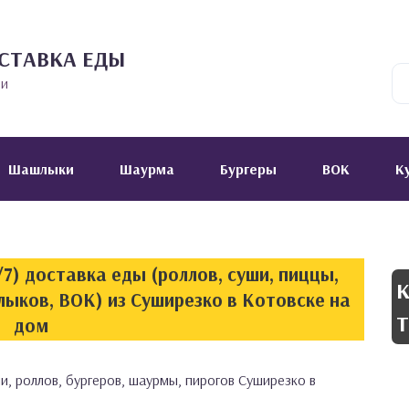
СТАВКА ЕДЫ
ии
Шашлыки
Шаурма
Бургеры
ВОК
К
7) доставка еды (роллов, суши, пиццы,
К
лыков, ВОК) из Суширезко в Котовске на
Т
дом
и, роллов, бургеров, шаурмы, пирогов Суширезко в