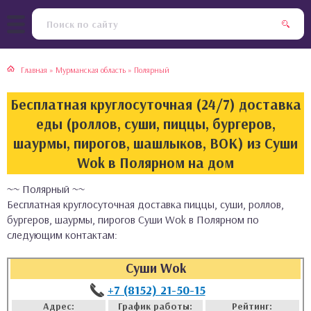
тская кухня
раки
Главная
»
Мурманская область
»
Полярный
инская кухня
ды
Бесплатная круглосуточная (24/7) доставка
йская кухня
ны
еды (роллов, суши, пиццы, бургеров,
шаурмы, пирогов, шашлыков, ВОК) из Суши
кская кухня
чики
Wok в Полярном на дом
~~ Полярный ~~
ская кухня
чка, булочки
Бесплатная круглосуточная доставка пиццы, суши, роллов,
бургеров, шаурмы, пирогов Суши Wok в Полярном по
ерты
следующим контактам:
епродукты
Суши Wok
+7 (8152) 21-50-15
та
Адрес:
График работы:
Рейтинг: