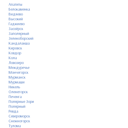
Апатиты
Белокаменка
Видяево
Высокий
Гаджиево
Заозёрск
Заполярный
Зеленоборский
Кандалакша
Кировск
Ковдор
Кола
Ловозеро
Междуречье
Мончегорск
Мурманск
Мурмаши
Никель
Оленегорск
Печенга
Полярные Зори
Полярный
Ревда
Североморск
Снежногорск
Тулома