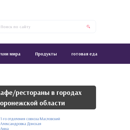
ухни мира
Продукты
готовая еда
афе/рестораны в городах
оронежской области
1-го отделения совхоза Масловский
Александровка Донская
Анна