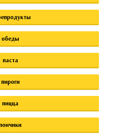
репродукты
обеды
паста
пироги
пицца
пончики