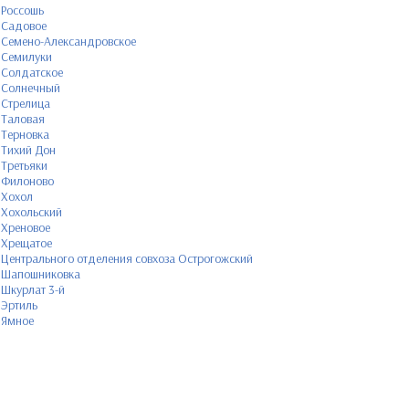
Россошь
Садовое
Семено-Александровское
Семилуки
Солдатское
Солнечный
Стрелица
Таловая
Терновка
Тихий Дон
Третьяки
Филоново
Хохол
Хохольский
Хреновое
Хрещатое
Центрального отделения совхоза Острогожский
Шапошниковка
Шкурлат 3-й
Эртиль
Ямное