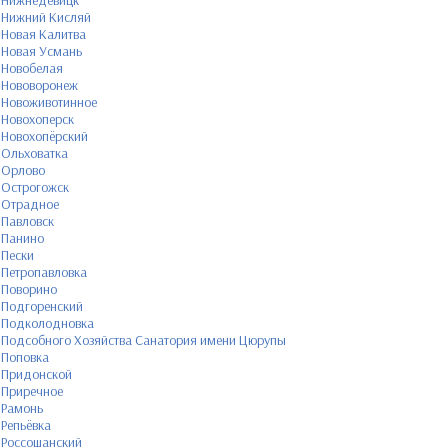
Нижнедевицк
Нижний Кисляй
Новая Калитва
Новая Усмань
Новобелая
Нововоронеж
Новоживотинное
Новохоперск
Новохопёрский
Ольховатка
Орлово
Острогожск
Отрадное
Павловск
Панино
Пески
Петропавловка
Поворино
Подгоренский
Подколодновка
Подсобного Хозяйства Санатория имени Цюрупы
Поповка
Придонской
Приречное
Рамонь
Репьёвка
Россошанский