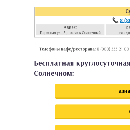
аты
С
8 (8
ки
Адрес:
Гр
Парковая ул., 3, посёлок Солнечный
ежедн
апури
Телефоны кафе/ресторана:
8 (800) 555-21-00
Бесплатная круглосуточная
Солнечном:
азиа