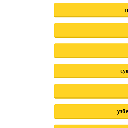
су
узб