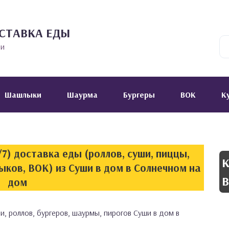
СТАВКА ЕДЫ
ии
Шашлыки
Шаурма
Бургеры
ВОК
К
7) доставка еды (роллов, суши, пиццы,
К
ыков, ВОК) из Суши в дом в Солнечном на
В
дом
и, роллов, бургеров, шаурмы, пирогов Суши в дом в