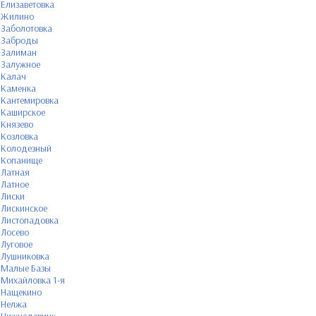
Елизаветовка
Жилино
Заболотовка
Заброды
Залиман
Залужное
Калач
Каменка
Кантемировка
Каширское
Князево
Козловка
Колодезный
Копанище
Латная
Латное
Лиски
Лискинское
Листопадовка
Лосево
Луговое
Лушниковка
Малые Базы
Михайловка 1-я
Нащекино
Нелжа