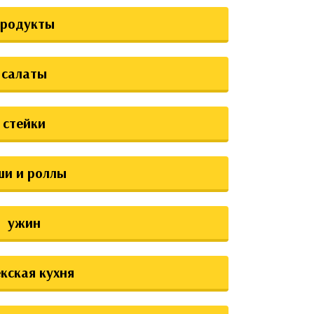
продукты
салаты
стейки
ши и роллы
ужин
екская кухня