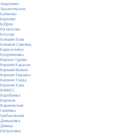
Анцелович
Архангельское
Бабяково
Берёзово
Бобров
Богоносово
Богучар
Большие Базы
Большой Самовец
Борисоглебск
Бутурлиновка
Верхнее Турово
Верхний Карачан
Верхний Мамон
Верхняя Тишанка
Верхняя Тойда
Верхняя Хава
ВНИИСС
Воробьёвка
Воронеж
Воронежский
Галиёвка
Грибановский
Давыдовка
Девица
Евстратовка