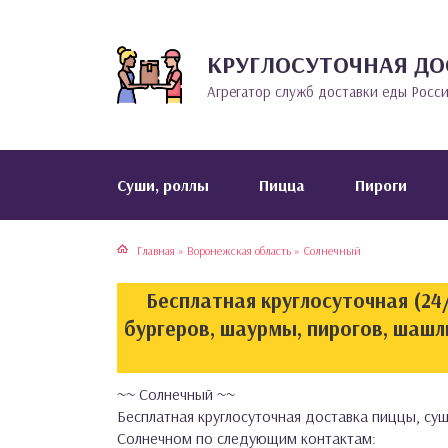
КРУГЛОСУТОЧНАЯ ДО
тская кухня
раки
Агрегатор служб доставки еды Росс
инская кухня
ды
йская кухня
ны
Cуши, роллы
Пицца
Пироги
кская кухня
чики
Главная
»
Воронежская область
»
Солнечный
ская кухня
чка, булочки
Бесплатная круглосуточная (24/
ерты
бургеров, шаурмы, пирогов, шашл
епродукты
~~ Солнечный ~~
Бесплатная круглосуточная доставка пиццы, суш
та
Солнечном по следующим контактам: