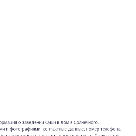
рмация о заведении Суши в дом в Солнечного:
ами и фотографиями, контактные данные, номер телефона
с есть возможность заказать еду из ресторана Суши в дом