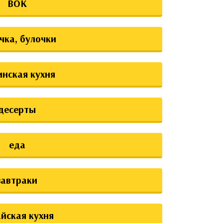
ВОК
чка, булочки
инская кухня
десерты
еда
завтраки
йская кухня