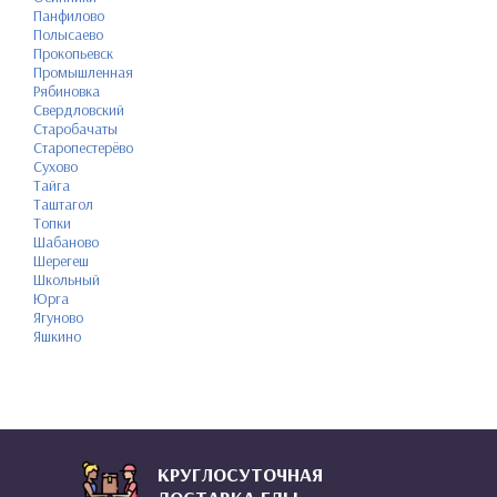
Панфилово
Полысаево
Прокопьевск
Промышленная
Рябиновка
Свердловский
Старобачаты
Старопестерёво
Сухово
Тайга
Таштагол
Топки
Шабаново
Шерегеш
Школьный
Юрга
Ягуново
Яшкино
КРУГЛОСУТОЧНАЯ