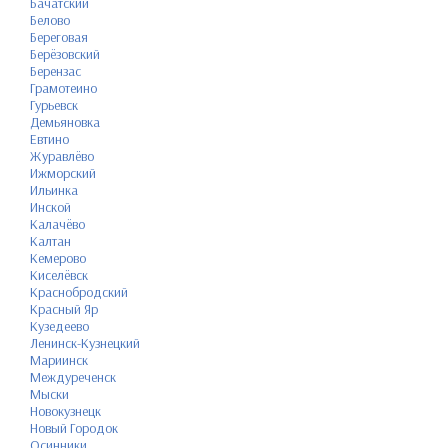
Бачатский
Белово
Береговая
Берёзовский
Берензас
Грамотеино
Гурьевск
Демьяновка
Евтино
Журавлёво
Ижморский
Ильинка
Инской
Калачёво
Калтан
Кемерово
Киселёвск
Краснобродский
Красный Яр
Кузедеево
Ленинск-Кузнецкий
Мариинск
Междуреченск
Мыски
Новокузнецк
Новый Городок
Осинники