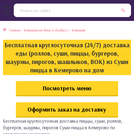
тская кухня
раки
Главная
»
Кемеровская область (Кузбасс)
»
Кемерово
инская кухня
ды
Бесплатная круглосуточная (24/7) доставка
йская кухня
ны
еды (роллов, суши, пиццы, бургеров,
шаурмы, пирогов, шашлыков, ВОК) из Суши
кская кухня
чики
пицца в Кемерово на дом
ская кухня
чка, булочки
Посмотреть меню
ерты
Оформить заказ на доставку
епродукты
Бесплатная круглосуточная доставка пиццы, суши, роллов,
та
бургеров, шаурмы, пирогов Суши пицца в Кемерово по