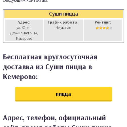
следующим контактам:
аты
Суши пицца
ки
Адрес:
График работы:
Рейтинг:
ул. Юрия
Не указан
Двужильного, 14,
апури
Кемерово
Бесплатная круглосуточная
доставка из Суши пицца в
Кемерово:
пицца
Адрес, телефон, официальный