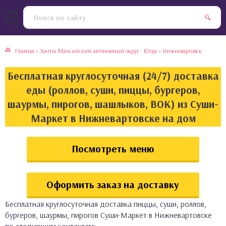
тская кухня
раки
Главная
»
Ханты-Мансийский автономный округ - Югра
»
Нижневартовск
инская кухня
ды
Бесплатная круглосуточная (24/7) доставка
йская кухня
ны
еды (роллов, суши, пиццы, бургеров,
шаурмы, пирогов, шашлыков, ВОК) из Суши-
кская кухня
чики
Маркет в Нижневартовске на дом
ская кухня
чка, булочки
Посмотреть меню
ерты
Оформить заказ на доставку
епродукты
Бесплатная круглосуточная доставка пиццы, суши, роллов,
та
бургеров, шаурмы, пирогов Суши-Маркет в Нижневартовске