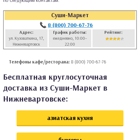
по следующим контактам:
аты
Суши-Маркет
ки
8 (800) 700-67-76
Адрес:
График работы:
Рейтинг:
ул. Кузоваткина, 17,
ежедневно, 10:00–
апури
Нижневартовск
22:00
Телефоны кафе/ресторана:
8 (800) 700-67-76
Бесплатная круглосуточная
доставка из Суши-Маркет в
Нижневартовске:
азиатская кухня
бургеры