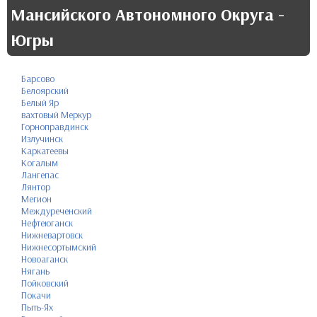
Мансийского Автономного Округа -
Югры
Барсово
Белоярский
Белый Яр
вахтовый Меркур
Горноправдинск
Излучинск
Каркатеевы
Когалым
Лангепас
Лянтор
Мегион
Междуреченский
Нефтеюганск
Нижневартовск
Нижнесортымский
Новоаганск
Нягань
Пойковский
Покачи
Пыть-Ях