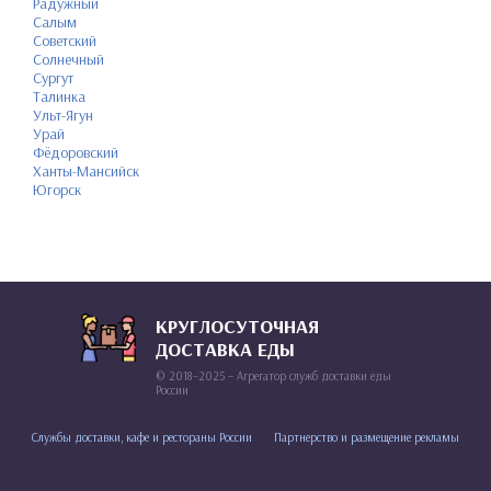
Радужный
Салым
Советский
Солнечный
Сургут
Талинка
Ульт-Ягун
Урай
Фёдоровский
Ханты-Мансийск
Югорск
КРУГЛОСУТОЧНАЯ
ДОСТАВКА ЕДЫ
© 2018–2025 – Агрегатор служб доставки еды
России
Службы доставки, кафе и рестораны России
Партнерство и размещение рекламы