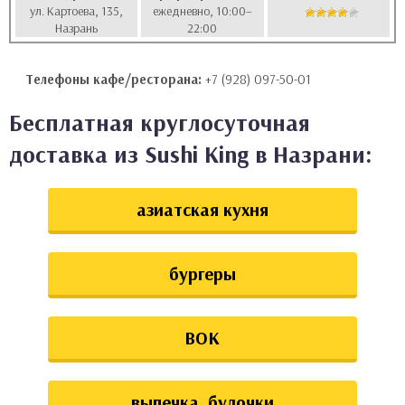
ул. Картоева, 135,
ежедневно, 10:00–
аты
Назрань
22:00
ки
Телефоны кафе/ресторана:
+7 (928) 097-50-01
апури
Бесплатная круглосуточная
доставка из Sushi King в Назрани:
азиатская кухня
бургеры
ВОК
выпечка, булочки