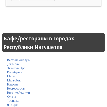
Кафе/рестораны в городах
Республики Ингушетия
Верхние Ачалуки
Джейрах
Зязиков-Юрт
Карабулак
Магас
Малгобек
Назрань
Нестеровская
Нижние Ачалуки
Сунжа
Троицкая
Яндаре