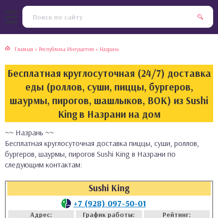
тская кухня
раки
Главная
»
Республика Ингушетия
»
Назрань
инская кухня
ды
Бесплатная круглосуточная (24/7) доставка
йская кухня
ны
еды (роллов, суши, пиццы, бургеров,
шаурмы, пирогов, шашлыков, ВОК) из Sushi
кская кухня
чики
King в Назрани на дом
~~ Назрань ~~
ская кухня
чка, булочки
Бесплатная круглосуточная доставка пиццы, суши, роллов,
бургеров, шаурмы, пирогов Sushi King в Назрани по
ерты
следующим контактам:
епродукты
Sushi King
+7 (928) 097-50-01
та
Адрес:
График работы:
Рейтинг: