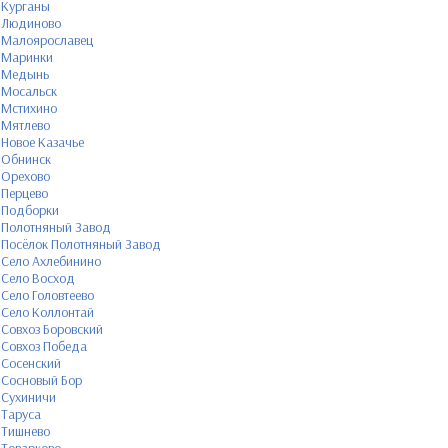
Курганы
Людиново
Малоярославец
Маринки
Медынь
Мосальск
Мстихино
Мятлево
Новое Казачье
Обнинск
Орехово
Перцево
Подборки
Полотняный Завод
Посёлок Полотняный Завод
Село Ахлебинино
Село Восход
Село Головтеево
Село Коллонтай
Совхоз Боровский
Совхоз Победа
Сосенский
Сосновый Бор
Сухиничи
Таруса
Тишнево