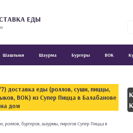
СТАВКА ЕДЫ
ии
Шашлыки
Шаурма
Бургеры
ВОК
К
7) доставка еды (роллов, суши, пиццы,
К
ыков, ВОК) из Супер Пицца в Балабанове
К
на дом
и, роллов, бургеров, шаурмы, пирогов Супер Пицца в