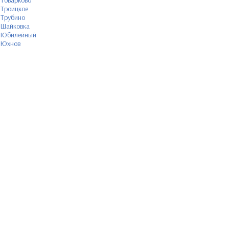
Товарково
Троицкое
Трубино
Шайковка
Юбилейный
Юхнов