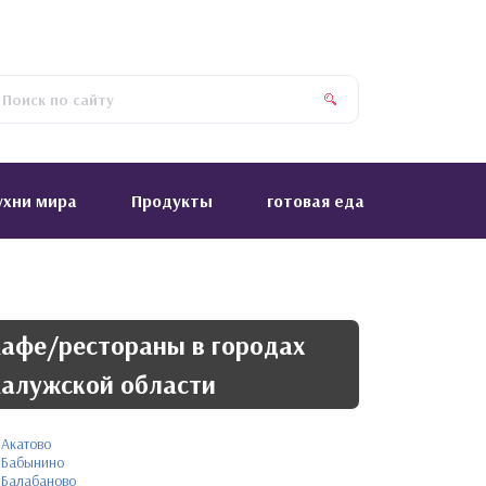
ухни мира
Продукты
готовая еда
афе/рестораны в городах
алужской области
Акатово
Бабынино
Балабаново