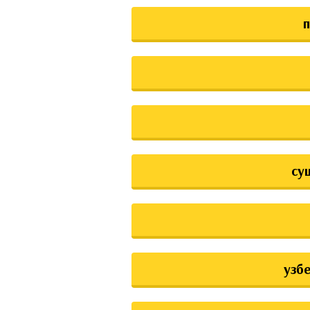
су
узб