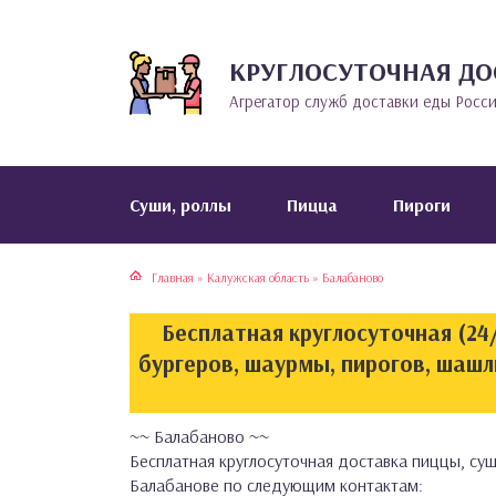
КРУГЛОСУТОЧНАЯ ДО
тская кухня
раки
Агрегатор служб доставки еды Росс
инская кухня
ды
йская кухня
ны
Cуши, роллы
Пицца
Пироги
кская кухня
чики
Главная
»
Калужская область
»
Балабаново
ская кухня
чка, булочки
Бесплатная круглосуточная (24/
ерты
бургеров, шаурмы, пирогов, шашл
епродукты
~~ Балабаново ~~
Бесплатная круглосуточная доставка пиццы, суш
та
Балабанове по следующим контактам: