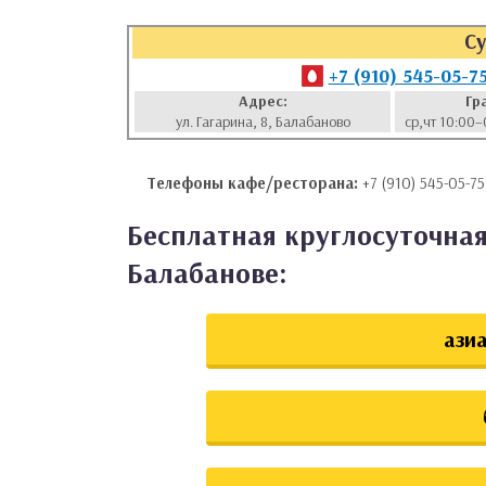
аты
Су
+7 (910) 545-05-7
ки
Адрес:
Гр
ул. Гагарина, 8, Балабаново
ср,чт 10:00–
апури
Телефоны кафе/ресторана:
+7 (910) 545-05-75
Бесплатная круглосуточная
Балабанове:
азиа