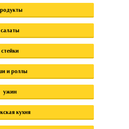
продукты
салаты
стейки
ши и роллы
ужин
екская кухня