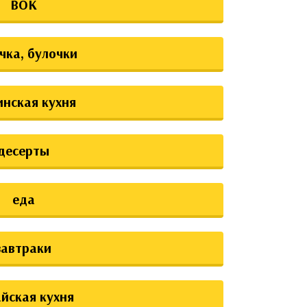
ВОК
чка, булочки
инская кухня
десерты
еда
завтраки
йская кухня