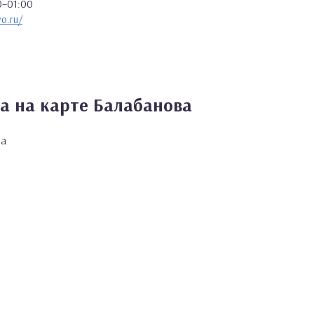
0–01:00
o.ru/
а на карте Балабанова
ва