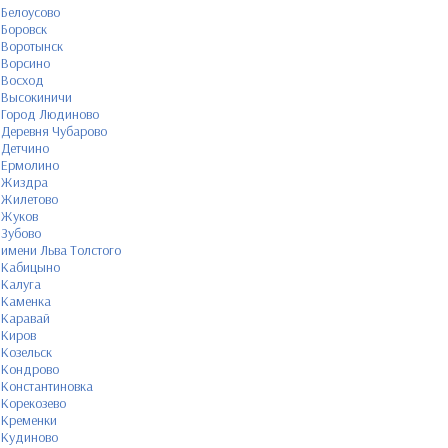
Белоусово
Боровск
Воротынск
Ворсино
Восход
Высокиничи
Город Людиново
Деревня Чубарово
Детчино
Ермолино
Жиздра
Жилетово
Жуков
Зубово
имени Льва Толстого
Кабицыно
Калуга
Каменка
Каравай
Киров
Козельск
Кондрово
Константиновка
Корекозево
Кременки
Кудиново