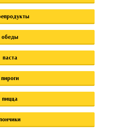
репродукты
обеды
паста
пироги
пицца
пончики