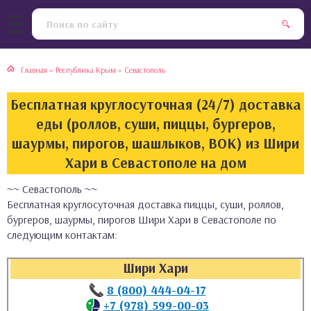
тская кухня
раки
Главная
»
Республика Крым
»
Севастополь
инская кухня
ды
Бесплатная круглосуточная (24/7) доставка
йская кухня
ны
еды (роллов, суши, пиццы, бургеров,
шаурмы, пирогов, шашлыков, ВОК) из Шири
кская кухня
чики
Хари в Севастополе на дом
~~ Севастополь ~~
ская кухня
чка, булочки
Бесплатная круглосуточная доставка пиццы, суши, роллов,
бургеров, шаурмы, пирогов Шири Хари в Севастополе по
ерты
следующим контактам:
епродукты
Шири Хари
8 (800) 444-04-17
та
+7 (978) 599-00-03