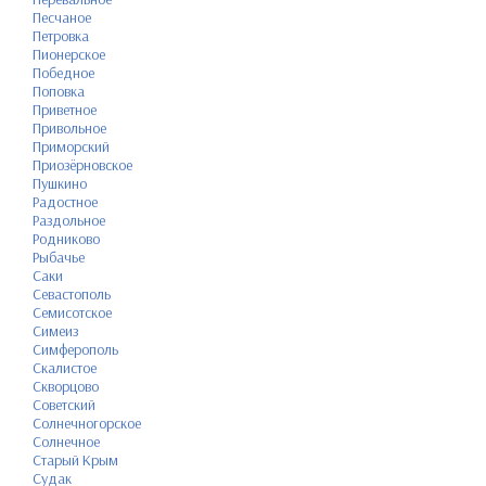
Песчаное
Петровка
Пионерское
Победное
Поповка
Приветное
Привольное
Приморский
Приозёрновское
Пушкино
Радостное
Раздольное
Родниково
Рыбачье
Саки
Севастополь
Семисотское
Симеиз
Симферополь
Скалистое
Скворцово
Советский
Солнечногорское
Солнечное
Старый Крым
Судак