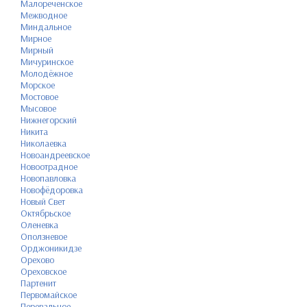
Малореченское
Межводное
Миндальное
Мирное
Мирный
Мичуринское
Молодёжное
Морское
Мостовое
Мысовое
Нижнегорский
Никита
Николаевка
Новоандреевское
Новоотрадное
Новопавловка
Новофёдоровка
Новый Свет
Октябрьское
Оленевка
Оползневое
Орджоникидзе
Орехово
Ореховское
Партенит
Первомайское
Перевальное