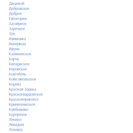
Джанкой
Добровское
Доброе
Евпатория
Заозёрное
Заречное
Зуя
Изюмовка
Инкерман
Ишунь
Калининское
Керчь
Кипарисное
Кировское
Коктебель
Комсомольское
Кореиз
Красная Зорька
Красногвардейское
Красноперекопск
Криничненское
Куйбышево
Курортное
Ленино
Ливадия
Лозовое