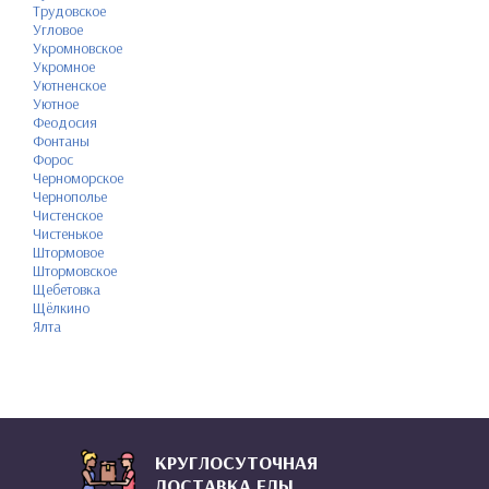
Трудовское
Угловое
Укромновское
Укромное
Уютненское
Уютное
Феодосия
Фонтаны
Форос
Черноморское
Чернополье
Чистенское
Чистенькое
Штормовое
Штормовское
Щебетовка
Щёлкино
Ялта
КРУГЛОСУТОЧНАЯ
ДОСТАВКА ЕДЫ