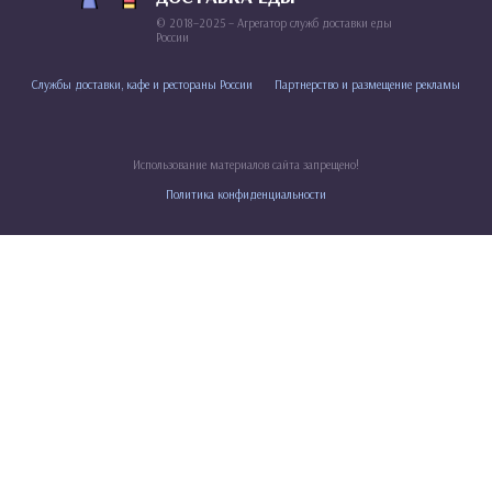
© 2018–2025 – Агрегатор служб доставки еды
России
Службы доставки, кафе и рестораны России
Партнерство и размещение рекламы
Использование материалов сайта запрещено!
Политика конфиденциальности