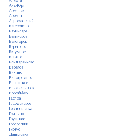
Ана-Юрт
Армянск
Аромат
Аэрофлотский
Багеровское
Бахчисарай
Белинское
Белогорск
Береговое
Битумное
Богатое
Бондаренково
Весёлое
Вилино
Виноградное
Вишенское
Владиславовка
Воробьёво
Гаспра
Гвардейское
Горностаевка
Гришино
Грушевое
Грэсовский
Гурзуф
Даниловка