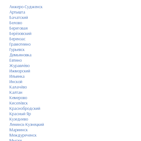
Анжеро-Судженск
Артышта
Бачатский
Белово
Береговая
Берёзовский
Берензас
Грамотеино
Гурьевск
Демьяновка
Евтино
Журавлёво
Ижморский
Ильинка
Инской
Калачёво
Калтан
Кемерово
Киселёвск
Краснобродский
Красный Яр
Кузедеево
Ленинск-Кузнецкий
Мариинск
Междуреченск
Мыски