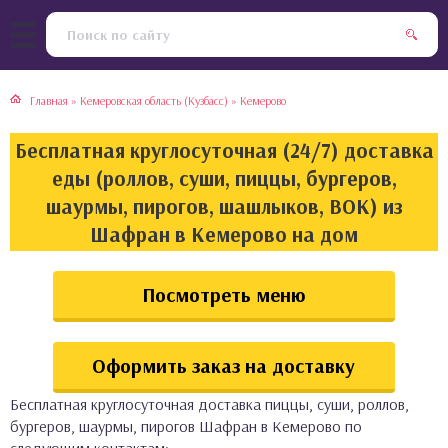
тская кухня
раки
Главная
»
Кемеровская область (Кузбасс)
»
Кемерово
инская кухня
ды
Бесплатная круглосуточная (24/7) доставка
йская кухня
ны
еды (роллов, суши, пиццы, бургеров,
шаурмы, пирогов, шашлыков, ВОК) из
кская кухня
чики
Шафран в Кемерово на дом
ская кухня
чка, булочки
Посмотреть меню
ерты
Оформить заказ на доставку
епродукты
Бесплатная круглосуточная доставка пиццы, суши, роллов,
та
бургеров, шаурмы, пирогов Шафран в Кемерово по