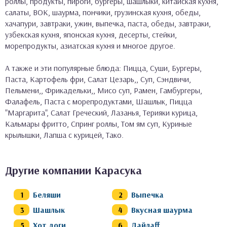
роллы, продукты, пироги, бургеры, шашлыки, китайская кухня,
салаты, ВОК, шаурма, пончики, грузинская кухня, обеды,
хачапури, завтраки, ужин, выпечка, паста, обеды, завтраки,
узбекская кухня, японская кухня, десерты, стейки,
морепродукты, азиатская кухня и многое другое.
А также и эти популярные блюда: Пицца, Суши, Бургеры,
Паста, Картофель фри, Салат Цезарь,, Суп, Сэндвичи,
Пельмени,, Фрикадельки,, Мисо суп, Рамен, Гамбургеры,
Фалафель, Паста с морепродуктами, Шашлык, Пицца
"Маргарита", Салат Греческий, Лазанья, Терияки курица,
Кальмары фритто, Спринг роллы, Том ям суп, Куриные
крылышки, Лапша с курицей, Тако.
Другие компании Карасука
Беляши
Выпечка
Шашлык
Вкусная шаурма
Хот доги
Дайлаff