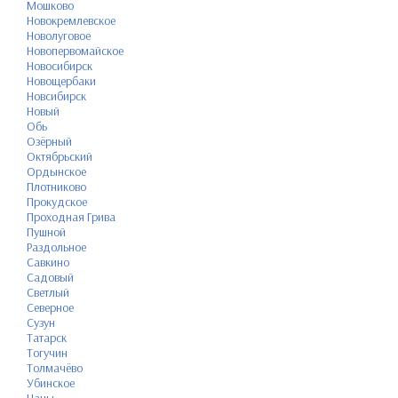
Мошково
Новокремлевское
Новолуговое
Новопервомайское
Новосибирск
Новощербаки
Новсибирск
Новый
Обь
Озёрный
Октябрьский
Ордынское
Плотниково
Прокудское
Проходная Грива
Пушной
Раздольное
Савкино
Садовый
Светлый
Северное
Сузун
Татарск
Тогучин
Толмачёво
Убинское