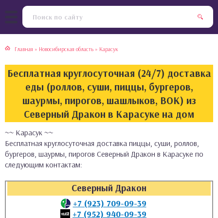
тская кухня
раки
Главная
»
Новосибирская область
»
Карасук
инская кухня
ды
Бесплатная круглосуточная (24/7) доставка
йская кухня
ны
еды (роллов, суши, пиццы, бургеров,
шаурмы, пирогов, шашлыков, ВОК) из
кская кухня
чики
Северный Дракон в Карасуке на дом
~~ Карасук ~~
ская кухня
чка, булочки
Бесплатная круглосуточная доставка пиццы, суши, роллов,
бургеров, шаурмы, пирогов Северный Дракон в Карасуке по
ерты
следующим контактам:
епродукты
Северный Дракон
+7 (923) 709-09-39
та
+7 (952) 940-09-39