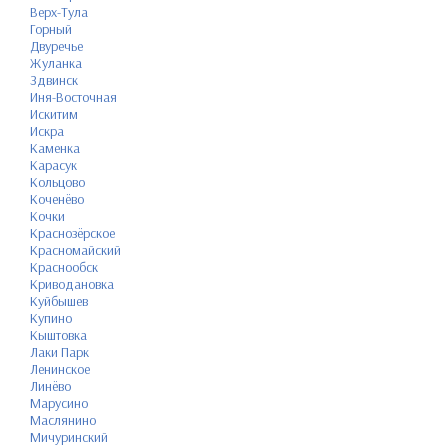
Верх-Тула
Горный
Двуречье
Жуланка
Здвинск
Иня-Восточная
Искитим
Искра
Каменка
Карасук
Кольцово
Коченёво
Кочки
Краснозёрское
Красномайский
Краснообск
Криводановка
Куйбышев
Купино
Кыштовка
Лаки Парк
Ленинское
Линёво
Марусино
Маслянино
Мичуринский