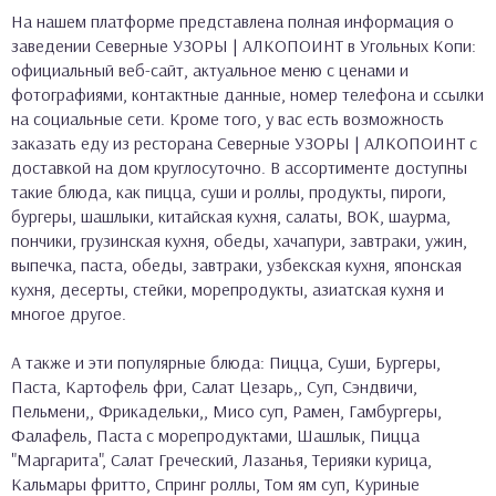
На нашем платформе представлена полная информация о
заведении Северные УЗОРЫ | АЛКОПОИНТ в Угольных Копи:
официальный веб-сайт, актуальное меню с ценами и
фотографиями, контактные данные, номер телефона и ссылки
на социальные сети. Кроме того, у вас есть возможность
заказать еду из ресторана Северные УЗОРЫ | АЛКОПОИНТ с
доставкой на дом круглосуточно. В ассортименте доступны
такие блюда, как пицца, суши и роллы, продукты, пироги,
бургеры, шашлыки, китайская кухня, салаты, ВОК, шаурма,
пончики, грузинская кухня, обеды, хачапури, завтраки, ужин,
выпечка, паста, обеды, завтраки, узбекская кухня, японская
кухня, десерты, стейки, морепродукты, азиатская кухня и
многое другое.
А также и эти популярные блюда: Пицца, Суши, Бургеры,
Паста, Картофель фри, Салат Цезарь,, Суп, Сэндвичи,
Пельмени,, Фрикадельки,, Мисо суп, Рамен, Гамбургеры,
Фалафель, Паста с морепродуктами, Шашлык, Пицца
"Маргарита", Салат Греческий, Лазанья, Терияки курица,
Кальмары фритто, Спринг роллы, Том ям суп, Куриные