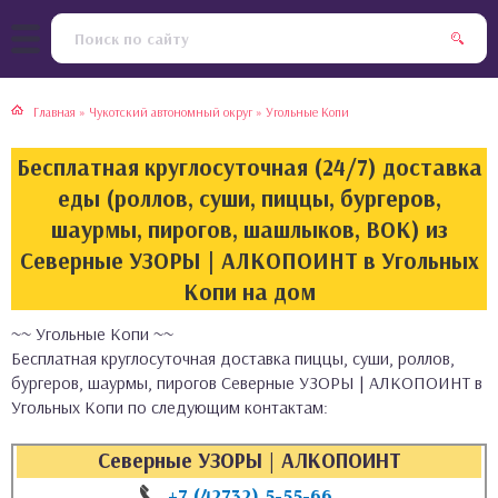
тская кухня
раки
Главная
»
Чукотский автономный округ
»
Угольные Копи
инская кухня
ды
Бесплатная круглосуточная (24/7) доставка
йская кухня
ны
еды (роллов, суши, пиццы, бургеров,
шаурмы, пирогов, шашлыков, ВОК) из
кская кухня
чики
Северные УЗОРЫ | АЛКОПОИНТ в Угольных
Копи на дом
ская кухня
чка, булочки
~~ Угольные Копи ~~
Бесплатная круглосуточная доставка пиццы, суши, роллов,
ерты
бургеров, шаурмы, пирогов Северные УЗОРЫ | АЛКОПОИНТ в
Угольных Копи по следующим контактам:
епродукты
Северные УЗОРЫ | АЛКОПОИНТ
та
+7 (42732) 5-55-66