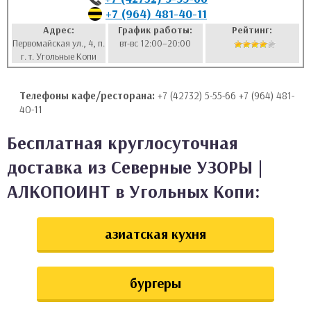
+7 (964) 481-40-11
аты
Адрес:
График работы:
Рейтинг:
Первомайская ул., 4, п.
вт-вс 12:00–20:00
ки
г. т. Угольные Копи
апури
Телефоны кафе/ресторана:
+7 (42732) 5-55-66 +7 (964) 481-
40-11
Бесплатная круглосуточная
доставка из Северные УЗОРЫ |
АЛКОПОИНТ в Угольных Копи:
азиатская кухня
бургеры