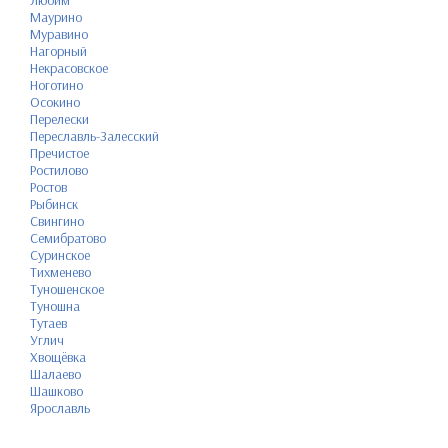
Любим
Маурино
Муравино
Нагорный
Некрасовское
Ноготино
Осокино
Перелески
Переславль-Залесский
Пречистое
Ростилово
Ростов
Рыбинск
Свингино
Семибратово
Суринское
Тихменево
Туношенское
Туношна
Тутаев
Углич
Хвощёвка
Шалаево
Шашково
Ярославль