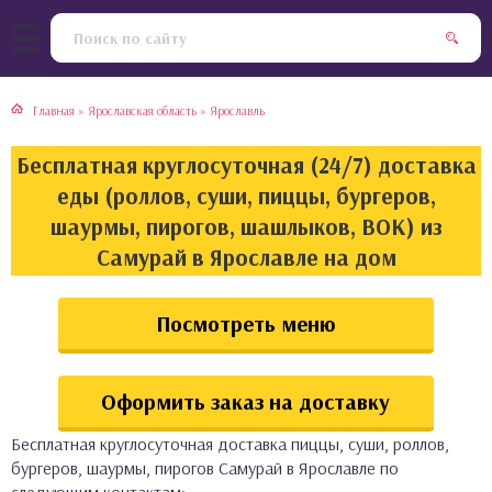
тская кухня
раки
Главная
»
Ярославская область
»
Ярославль
инская кухня
ды
Бесплатная круглосуточная (24/7) доставка
йская кухня
ны
еды (роллов, суши, пиццы, бургеров,
шаурмы, пирогов, шашлыков, ВОК) из
кская кухня
чики
Самурай в Ярославле на дом
ская кухня
чка, булочки
Посмотреть меню
ерты
Оформить заказ на доставку
епродукты
Бесплатная круглосуточная доставка пиццы, суши, роллов,
та
бургеров, шаурмы, пирогов Самурай в Ярославле по