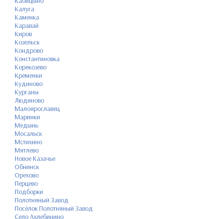
Кабицыно
Калуга
Каменка
Каравай
Киров
Козельск
Кондрово
Константиновка
Корекозево
Кременки
Кудиново
Курганы
Людиново
Малоярославец
Маринки
Медынь
Мосальск
Мстихино
Мятлево
Новое Казачье
Обнинск
Орехово
Перцево
Подборки
Полотняный Завод
Посёлок Полотняный Завод
Село Ахлебинино