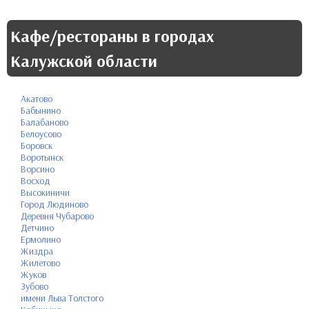
Кафе/рестораны в городах
Калужской области
Акатово
Бабынино
Балабаново
Белоусово
Боровск
Воротынск
Ворсино
Восход
Высокиничи
Город Людиново
Деревня Чубарово
Детчино
Ермолино
Жиздра
Жилетово
Жуков
Зубово
имени Льва Толстого