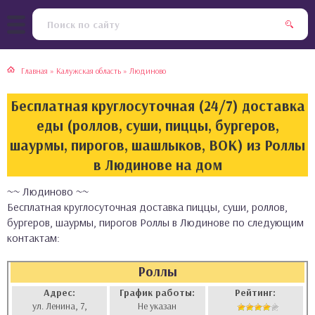
тская кухня
раки
Главная
»
Калужская область
»
Людиново
инская кухня
ды
Бесплатная круглосуточная (24/7) доставка
йская кухня
ны
еды (роллов, суши, пиццы, бургеров,
шаурмы, пирогов, шашлыков, ВОК) из Роллы
кская кухня
чики
в Людинове на дом
~~ Людиново ~~
ская кухня
чка, булочки
Бесплатная круглосуточная доставка пиццы, суши, роллов,
бургеров, шаурмы, пирогов Роллы в Людинове по следующим
ерты
контактам:
епродукты
Роллы
Адрес:
График работы:
Рейтинг:
та
ул. Ленина, 7,
Не указан