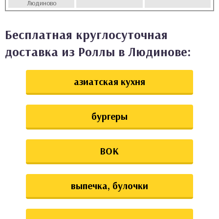
Людиново
аты
Бесплатная круглосуточная
ки
доставка из Роллы в Людинове:
апури
азиатская кухня
бургеры
ВОК
выпечка, булочки